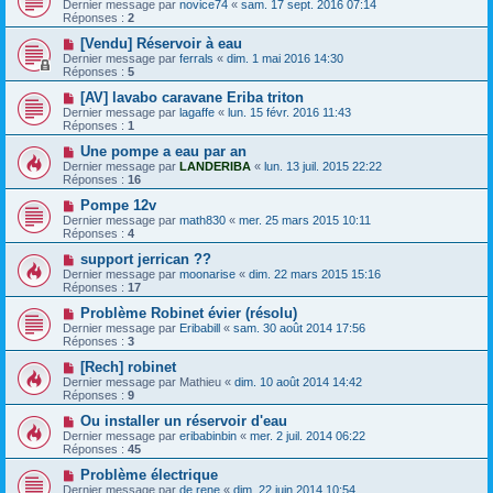
Dernier message par
novice74
«
sam. 17 sept. 2016 07:14
Réponses :
2
[Vendu] Réservoir à eau
Dernier message par
ferrals
«
dim. 1 mai 2016 14:30
Réponses :
5
[AV] lavabo caravane Eriba triton
Dernier message par
lagaffe
«
lun. 15 févr. 2016 11:43
Réponses :
1
Une pompe a eau par an
Dernier message par
LANDERIBA
«
lun. 13 juil. 2015 22:22
Réponses :
16
Pompe 12v
Dernier message par
math830
«
mer. 25 mars 2015 10:11
Réponses :
4
support jerrican ??
Dernier message par
moonarise
«
dim. 22 mars 2015 15:16
Réponses :
17
Problème Robinet évier (résolu)
Dernier message par
Eribabill
«
sam. 30 août 2014 17:56
Réponses :
3
[Rech] robinet
Dernier message par
Mathieu
«
dim. 10 août 2014 14:42
Réponses :
9
Ou installer un réservoir d'eau
Dernier message par
eribabinbin
«
mer. 2 juil. 2014 06:22
Réponses :
45
Problème électrique
Dernier message par
de.rene
«
dim. 22 juin 2014 10:54