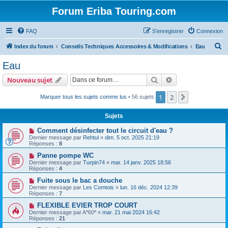
Forum Eriba Touring.com
FAQ
S’enregistrer
Connexion
R
Index du forum
Conseils Techniques Accessoires & Modifications
Eau
e
Eau
c
Rechercher
Recherche avanc
Nouveau sujet
h
e
1
2
Suivante
Marquer tous les sujets comme lus
• 56 sujets
r
Sujets
c
Comment désinfecter tout le circuit d'eau ?
h
Dernier message par
Rehtul
«
dim. 5 oct. 2025 21:19
Réponses :
8
e
Panne pompe WC
r
Dernier message par
Turpin74
«
mar. 14 janv. 2025 18:56
Réponses :
4
Fuite sous le bac a douche
Dernier message par
Les Comtois
«
lun. 16 déc. 2024 12:39
Réponses :
7
FLEXIBLE EVIER TROP COURT
Dernier message par
A*60*
«
mar. 21 mai 2024 16:42
Réponses :
21