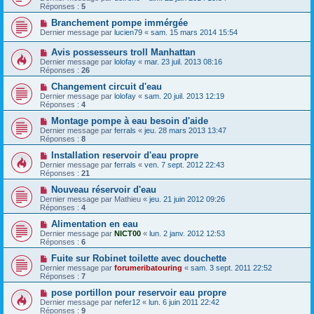
Réponses :
5
Branchement pompe immérgée
Dernier message par
lucien79
«
sam. 15 mars 2014 15:54
Avis possesseurs troll Manhattan
Dernier message par
lolofay
«
mar. 23 juil. 2013 08:16
Réponses :
26
Changement circuit d'eau
Dernier message par
lolofay
«
sam. 20 juil. 2013 12:19
Réponses :
4
Montage pompe à eau besoin d'aide
Dernier message par
ferrals
«
jeu. 28 mars 2013 13:47
Réponses :
8
Installation reservoir d'eau propre
Dernier message par
ferrals
«
ven. 7 sept. 2012 22:43
Réponses :
21
Nouveau réservoir d'eau
Dernier message par
Mathieu
«
jeu. 21 juin 2012 09:26
Réponses :
4
Alimentation en eau
Dernier message par
NICT00
«
lun. 2 janv. 2012 12:53
Réponses :
6
Fuite sur Robinet toilette avec douchette
Dernier message par
forumeribatouring
«
sam. 3 sept. 2011 22:52
Réponses :
7
pose portillon pour reservoir eau propre
Dernier message par
nefer12
«
lun. 6 juin 2011 22:42
Réponses :
9