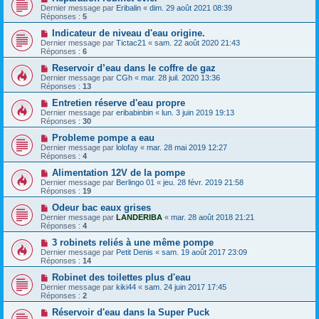
Dernier message par
Eribalin
«
dim. 29 août 2021 08:39
Réponses :
5
Indicateur de niveau d'eau origine.
Dernier message par
Tictac21
«
sam. 22 août 2020 21:43
Réponses :
6
Reservoir d’eau dans le coffre de gaz
Dernier message par
CGh
«
mar. 28 juil. 2020 13:36
Réponses :
13
Entretien réserve d'eau propre
Dernier message par
eribabinbin
«
lun. 3 juin 2019 19:13
Réponses :
30
Probleme pompe a eau
Dernier message par
lolofay
«
mar. 28 mai 2019 12:27
Réponses :
4
Alimentation 12V de la pompe
Dernier message par
Berlingo 01
«
jeu. 28 févr. 2019 21:58
Réponses :
19
Odeur bac eaux grises
Dernier message par
LANDERIBA
«
mar. 28 août 2018 21:21
Réponses :
4
3 robinets reliés à une même pompe
Dernier message par
Petit Denis
«
sam. 19 août 2017 23:09
Réponses :
14
Robinet des toilettes plus d'eau
Dernier message par
kiki44
«
sam. 24 juin 2017 17:45
Réponses :
2
Réservoir d'eau dans la Super Puck