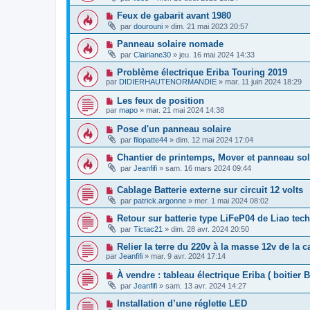
Feux de gabarit avant 1980
par
dourouni
»
dim. 21 mai 2023 20:57
Panneau solaire nomade
par
Clairiane30
»
jeu. 16 mai 2024 14:33
Problème électrique Eriba Touring 2019
par
DIDIERHAUTENORMANDIE
»
mar. 11 juin 2024 18:29
Les feux de position
par
mapo
»
mar. 21 mai 2024 14:38
Pose d'un panneau solaire
par
filopatte44
»
dim. 12 mai 2024 17:04
Chantier de printemps, Mover et panneau sol
par
Jeanfifi
»
sam. 16 mars 2024 09:44
Cablage Batterie externe sur circuit 12 volts
par
patrick.argonne
»
mer. 1 mai 2024 08:02
Retour sur batterie type LiFeP04 de Liao tec
par
Tictac21
»
dim. 28 avr. 2024 20:50
Relier la terre du 220v à la masse 12v de la 
par
Jeanfifi
»
mar. 9 avr. 2024 17:14
À vendre : tableau électrique Eriba ( boitier 
par
Jeanfifi
»
sam. 13 avr. 2024 14:27
Installation d’une réglette LED