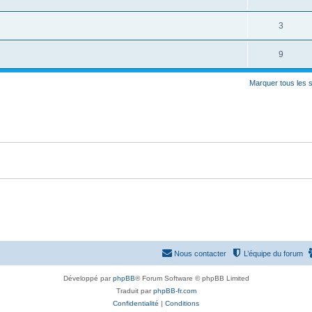
s
p
s
n
é
e
o
R
3
s
p
s
n
é
e
o
R
9
s
p
s
n
é
e
o
Marquer tous les 
s
p
s
n
e
o
s
s
n
e
s
s
e
s
Nous contacter
L’équipe du forum
Développé par
phpBB
® Forum Software © phpBB Limited
Traduit par
phpBB-fr.com
Confidentialité
|
Conditions