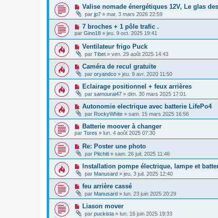
Valise nomade énergétiques 12V, Le glas des
par
jp7
»
mar. 3 mars 2026 22:59
7 broches + 1 pôle trafic .
par
Gino18
»
jeu. 9 oct. 2025 19:41
Ventilateur frigo Puck
par
Tibet
»
ven. 29 août 2025 14:43
Caméra de recul gratuite
par
oryandco
»
jeu. 9 avr. 2020 11:50
Eclairage positionnel + feux arrières
par
samourai47
»
dim. 30 mars 2025 17:01
Autonomie electrique avec batterie LifePo4
par
RockyWhite
»
sam. 15 mars 2025 16:56
Batterie moover à changer
par
Tores
»
lun. 4 août 2025 07:30
Re: Poster une photo
par
Pitchiti
»
sam. 26 juil. 2025 11:46
Installation pompe électrique, lampe et batte
par
Manusard
»
jeu. 3 juil. 2025 12:40
feu arrière cassé
par
Manusard
»
lun. 23 juin 2025 20:29
Liason mover
par
puckista
»
lun. 16 juin 2025 19:33