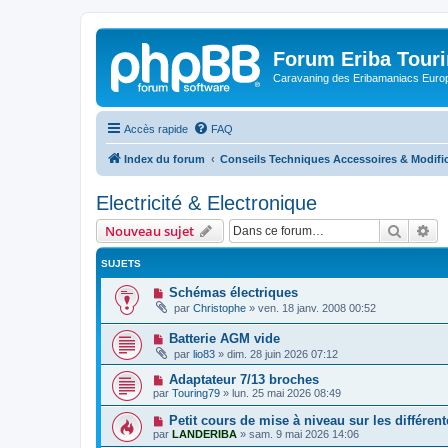
Forum Eriba Tour
Caravaning des Eribamaniacs Euro
Accès rapide
FAQ
Index du forum
Conseils Techniques Accessoires & Modifi
Electricité & Electronique
Recher
Re
Nouveau sujet
SUJETS
Schémas électriques
par
Christophe
»
ven. 18 janv. 2008 00:52
Batterie AGM vide
par
lio83
»
dim. 28 juin 2026 07:12
Adaptateur 7/13 broches
par
Touring79
»
lun. 25 mai 2026 08:49
Petit cours de mise à niveau sur les différent
par
LANDERIBA
»
sam. 9 mai 2026 14:06