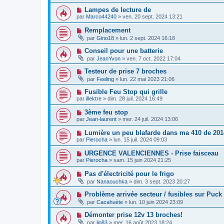
Lampes de lecture de
par
Marco44240
»
ven. 20 sept. 2024 13:21
Remplacement
par
Gino18
»
lun. 2 sept. 2024 16:18
Conseil pour une batterie
par
JeanYvon
»
ven. 7 oct. 2022 17:04
Testeur de prise 7 broches
par
Feeling
»
lun. 22 mai 2023 21:06
Fusible Feu Stop qui grille
par
illektre
»
dim. 28 juil. 2024 16:49
3ème feu stop
par
Jean-laurent
»
mer. 24 juil. 2024 13:06
Lumière un peu blafarde dans ma 410 de 2014
par
Pierocha
»
lun. 15 juil. 2024 09:03
URGENCE VALENCIENNES - Prise faisceau
par
Pierocha
»
sam. 15 juin 2024 21:25
Pas d'électricité pour le frigo
par
Nanaouchka
»
dim. 3 sept. 2023 20:27
Problème arrivée secteur / fusibles sur Puck
par
Cacahuète
»
lun. 10 juin 2024 23:09
Démonter prise 12v 13 broches!
par
lio83
»
mer. 16 août 2023 18:24