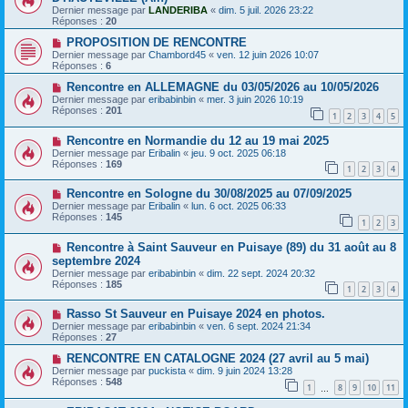
Dernier message par
LANDERIBA
«
dim. 5 juil. 2026 23:22
Réponses :
20
PROPOSITION DE RENCONTRE
Dernier message par
Chambord45
«
ven. 12 juin 2026 10:07
Réponses :
6
Rencontre en ALLEMAGNE du 03/05/2026 au 10/05/2026
Dernier message par
eribabinbin
«
mer. 3 juin 2026 10:19
Réponses :
201
1
2
3
4
5
Rencontre en Normandie du 12 au 19 mai 2025
Dernier message par
Eribalin
«
jeu. 9 oct. 2025 06:18
Réponses :
169
1
2
3
4
Rencontre en Sologne du 30/08/2025 au 07/09/2025
Dernier message par
Eribalin
«
lun. 6 oct. 2025 06:33
Réponses :
145
1
2
3
Rencontre à Saint Sauveur en Puisaye (89) du 31 août au 8
septembre 2024
Dernier message par
eribabinbin
«
dim. 22 sept. 2024 20:32
Réponses :
185
1
2
3
4
Rasso St Sauveur en Puisaye 2024 en photos.
Dernier message par
eribabinbin
«
ven. 6 sept. 2024 21:34
Réponses :
27
RENCONTRE EN CATALOGNE 2024 (27 avril au 5 mai)
Dernier message par
puckista
«
dim. 9 juin 2024 13:28
Réponses :
548
1
8
9
10
11
…