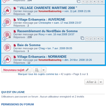
Réponses :
254
1
2
3
4
5
6
" VILLAGE CHARENTE MARITIME 2008 "
Dernier message par
forumeribatouring
«
ven. 11 juil. 2008 21:06
Réponses :
33
Village Eribamania : AUVERGNE
Dernier message par
Christophe
«
sam. 17 mai 2008 23:07
Réponses :
2
Rassemblement du Nord/Baie de Somme
Dernier message par
Roxy
«
ven. 16 mai 2008 19:57
Réponses :
239
1
2
3
4
5
Baie de Somme
Dernier message par
Chag
«
lun. 7 avr. 2008 09:05
Réponses :
3
Village Eribamania : NORMANDIE
Dernier message par
forumeribatouring
«
dim. 24 févr. 2008 19:26
Réponses :
12
Nouveau sujet
Marquer tous les sujets comme lus
• 42 sujets • Page
1
sur
1
Aller à
QUI EST EN LIGNE
Utilisateurs parcourant ce forum : Aucun utilisateur enregistré et 2 invités
PERMISSIONS DU FORUM