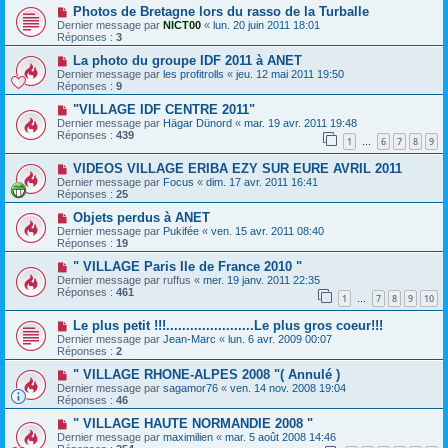
Photos de Bretagne lors du rasso de la Turballe
Dernier message par
NICT00
«
lun. 20 juin 2011 18:01
Réponses :
3
La photo du groupe IDF 2011 à ANET
Dernier message par
les profitrolls
«
jeu. 12 mai 2011 19:50
Réponses :
9
"VILLAGE IDF CENTRE 2011"
Dernier message par
Hägar Dünord
«
mar. 19 avr. 2011 19:48
Réponses :
439
1
6
7
8
9
…
VIDEOS VILLAGE ERIBA EZY SUR EURE AVRIL 2011
Dernier message par
Focus
«
dim. 17 avr. 2011 16:41
Réponses :
25
Objets perdus à ANET
Dernier message par
Pukifée
«
ven. 15 avr. 2011 08:40
Réponses :
19
" VILLAGE Paris Ile de France 2010 "
Dernier message par
ruffus
«
mer. 19 janv. 2011 22:35
Réponses :
461
1
7
8
9
10
…
Le plus petit !!!......................Le plus gros coeur!!!
Dernier message par
Jean-Marc
«
lun. 6 avr. 2009 00:07
Réponses :
2
" VILLAGE RHONE-ALPES 2008 "( Annulé )
Dernier message par
sagamor76
«
ven. 14 nov. 2008 19:04
Réponses :
46
" VILLAGE HAUTE NORMANDIE 2008 "
Dernier message par
maximilien
«
mar. 5 août 2008 14:46