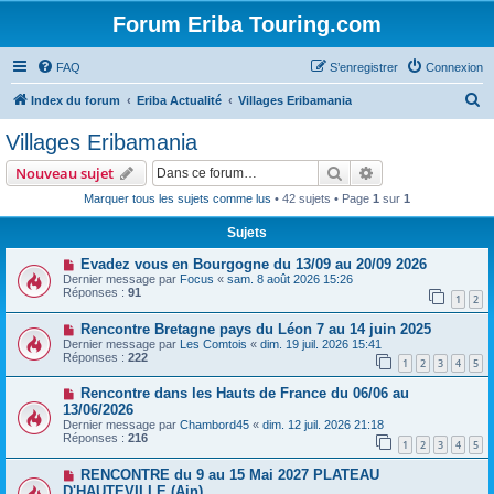
Forum Eriba Touring.com
FAQ
S’enregistrer
Connexion
R
Index du forum
Eriba Actualité
Villages Eribamania
e
Villages Eribamania
c
Rechercher
Recherche avanc
Nouveau sujet
h
Marquer tous les sujets comme lus
• 42 sujets • Page
1
sur
1
e
Sujets
r
c
Evadez vous en Bourgogne du 13/09 au 20/09 2026
Dernier message par
Focus
«
sam. 8 août 2026 15:26
h
Réponses :
91
1
2
e
Rencontre Bretagne pays du Léon 7 au 14 juin 2025
r
Dernier message par
Les Comtois
«
dim. 19 juil. 2026 15:41
Réponses :
222
1
2
3
4
5
Rencontre dans les Hauts de France du 06/06 au
13/06/2026
Dernier message par
Chambord45
«
dim. 12 juil. 2026 21:18
Réponses :
216
1
2
3
4
5
RENCONTRE du 9 au 15 Mai 2027 PLATEAU
D'HAUTEVILLE (Ain)