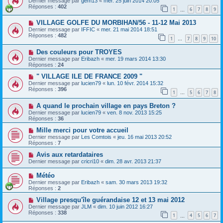
Dernier message par
gem13
«
mer. 25 juin 2014 20:05
Réponses :
402
1
6
7
8
9
…
VILLAGE GOLFE DU MORBIHAN/56 - 11-12 Mai 2013
Dernier message par
IFFIC
«
mer. 21 mai 2014 18:51
Réponses :
482
1
7
8
9
10
…
Des couleurs pour TROYES
Dernier message par
Eribazh
«
mer. 19 mars 2014 13:30
Réponses :
24
" VILLAGE ILE DE FRANCE 2009 "
Dernier message par
lucien79
«
lun. 10 févr. 2014 15:32
Réponses :
396
1
5
6
7
8
…
A quand le prochain village en pays Breton ?
Dernier message par
lucien79
«
ven. 8 nov. 2013 15:25
Réponses :
36
Mille merci pour votre accueil
Dernier message par
Les Comtois
«
jeu. 16 mai 2013 20:52
Réponses :
7
Avis aux retardataires
Dernier message par
cricri10
«
dim. 28 avr. 2013 21:37
Météo
Dernier message par
Eribazh
«
sam. 30 mars 2013 19:32
Réponses :
2
Village presqu'île guérandaise 12 et 13 mai 2012
Dernier message par
JLM
«
dim. 10 juin 2012 16:27
Réponses :
338
1
4
5
6
7
…