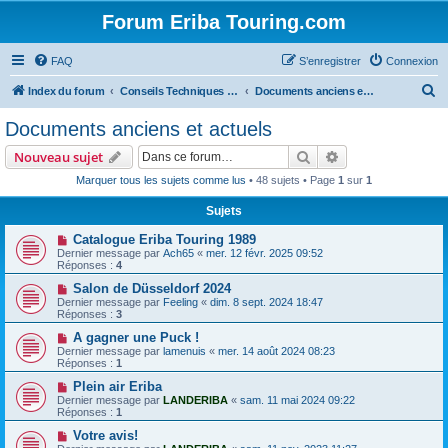
Forum Eriba Touring.com
FAQ
S’enregistrer
Connexion
R
Index du forum
Conseils Techniques Accessoires & Modifications
Documents anciens et actuels
e
Documents anciens et actuels
c
Rechercher
Recherche avanc
Nouveau sujet
h
Marquer tous les sujets comme lus
• 48 sujets • Page
1
sur
1
e
Sujets
r
c
Catalogue Eriba Touring 1989
Dernier message par
Ach65
«
mer. 12 févr. 2025 09:52
h
Réponses :
4
e
Salon de Düsseldorf 2024
Dernier message par
Feeling
«
dim. 8 sept. 2024 18:47
r
Réponses :
3
A gagner une Puck !
Dernier message par
lamenuis
«
mer. 14 août 2024 08:23
Réponses :
1
Plein air Eriba
Dernier message par
LANDERIBA
«
sam. 11 mai 2024 09:22
Réponses :
1
Votre avis!