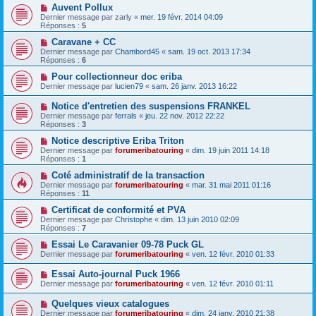
Auvent Pollux
Dernier message par
zarly
«
mer. 19 févr. 2014 04:09
Réponses :
5
Caravane + CC
Dernier message par
Chambord45
«
sam. 19 oct. 2013 17:34
Réponses :
6
Pour collectionneur doc eriba
Dernier message par
lucien79
«
sam. 26 janv. 2013 16:22
Notice d'entretien des suspensions FRANKEL
Dernier message par
ferrals
«
jeu. 22 nov. 2012 22:22
Réponses :
3
Notice descriptive Eriba Triton
Dernier message par
forumeribatouring
«
dim. 19 juin 2011 14:18
Réponses :
1
Coté administratif de la transaction
Dernier message par
forumeribatouring
«
mar. 31 mai 2011 01:16
Réponses :
11
Certificat de conformité et PVA
Dernier message par
Christophe
«
dim. 13 juin 2010 02:09
Réponses :
7
Essai Le Caravanier 09-78 Puck GL
Dernier message par
forumeribatouring
«
ven. 12 févr. 2010 01:33
Essai Auto-journal Puck 1966
Dernier message par
forumeribatouring
«
ven. 12 févr. 2010 01:11
Quelques vieux catalogues
Dernier message par
forumeribatouring
«
dim. 24 janv. 2010 21:38