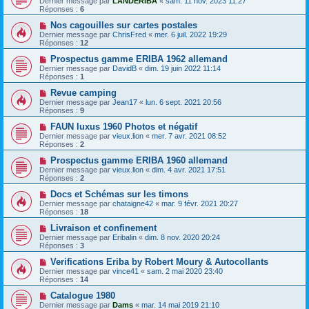
Dernier message par
LANDERIBA
«
sam. 11 nov. 2023 11:27
Réponses :
6
Nos cagouilles sur cartes postales
Dernier message par
ChrisFred
«
mer. 6 juil. 2022 19:29
Réponses :
12
Prospectus gamme ERIBA 1962 allemand
Dernier message par
DavidB
«
dim. 19 juin 2022 11:14
Réponses :
1
Revue camping
Dernier message par
Jean17
«
lun. 6 sept. 2021 20:56
Réponses :
9
FAUN luxus 1960 Photos et négatif
Dernier message par
vieux.lion
«
mer. 7 avr. 2021 08:52
Réponses :
2
Prospectus gamme ERIBA 1960 allemand
Dernier message par
vieux.lion
«
dim. 4 avr. 2021 17:51
Réponses :
2
Docs et Schémas sur les timons
Dernier message par
chataigne42
«
mar. 9 févr. 2021 20:27
Réponses :
18
Livraison et confinement
Dernier message par
Eribalin
«
dim. 8 nov. 2020 20:24
Réponses :
3
Verifications Eriba by Robert Moury & Autocollants
Dernier message par
vince41
«
sam. 2 mai 2020 23:40
Réponses :
14
Catalogue 1980
Dernier message par
Dams
«
mar. 14 mai 2019 21:10