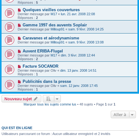
Réponses :
5
Quelques vieilles couvertures
Dernier message par
M17
«
lun. 21 avr. 2008 22:08
Réponses :
2
Gamme 1997 des auvents Soplair
Dernier message par
Milloup91
«
sam. 9 févr. 2008 14:25
Caravanes et aérodynamisme
Dernier message par
Milloup91
«
sam. 9 févr. 2008 13:08
Auvent ERIBA-Flugel
Dernier message par
M17
«
dim. 3 févr. 2008 12:44
Réponses :
2
Facture SOCANOR
Dernier message par
Oliv
«
dim. 13 janv. 2008 14:51
Réponses :
1
Publicités dans la presse
Dernier message par
Oliv
«
sam. 12 janv. 2008 17:45
Réponses :
1
Nouveau sujet
Marquer tous les sujets comme lus
• 48 sujets • Page
1
sur
1
Aller à
QUI EST EN LIGNE
Utilisateurs parcourant ce forum : Aucun utilisateur enregistré et 2 invités