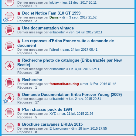
Dernier message par
lolofay
«
jeu. 21 déc. 2017 20:11
Réponses :
1
Doc et Notice Fam 310 GT 1999
Dernier message par
Dams
«
dim. 3 sept. 2017 21:52
Réponses :
2
Une documentation vintage
Dernier message par
eribabinbin
«
ven. 14 juil. 2017 20:11
Les reponses d'Eriba France suite a demande de
document
Dernier message par
l'alfred
«
sam. 24 juin 2017 08:41
Réponses :
5
Recherche photo de catalogue (Eriba tractée par New
Beetle)
Dernier message par
eribabinbin
«
lun. 4 juil. 2016 22:11
Réponses :
10
Recherche
Dernier message par
forumeribatouring
«
mer. 3 févr. 2016 01:45
Réponses :
1
Demande Documentation Eriba Forever Young (2009)
Dernier message par
eribabinbin
«
lun. 2 nov. 2015 20:31
Réponses :
17
Plan chassis puck de 1994
Dernier message par
XYZ
«
mar. 21 juil. 2015 22:26
Réponses :
5
Brochure caravanes ERIBA 2015
Dernier message par
Eribawoman
«
dim. 18 janv. 2015 17:55
Réponses :
8