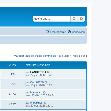
Rechercher
Recherche avancé
S’enregistrer
Connexion
Marquer tous les sujets comme lus
• 39 sujets • Page
1
sur
1
VUES
DERNIER MESSAGE
D
par
LANDERIBA
V
1161
e
lun. 27 juil. 2026 18:40
r
u
n
D
par
Caro62250
V
363
i
e
lun. 13 juil. 2026 18:28
e
e
r
r
u
n
D
par
Manusard
s
m
V
4874
i
e
mar. 23 déc. 2025 19:34
e
e
e
r
s
r
u
n
s
D
par
eribabinbin
s
m
V
2492
i
a
e
lun. 27 oct. 2025 13:41
e
e
e
g
r
s
r
u
e