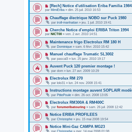
[Rech] Notice d'utilisation Eriba Familia 1984
par
MimiEriba
»
dim. 25 juil. 2010 16:53
Chauffage électrique NOBO sur Puck 1980
par
troll-manhattan
»
jeu. 1 juil. 2010 19:41
Cherche Notice d'emploi ERIBA Triton 1994
par
NICT00
»
ven. 2 avr. 2010 14:51
Maintenance frigo Electrolux RM 180 H
par
Dominique
»
sam. 6 févr. 2010 15:42
Manuel chauffage Trumatic SL3002
par
pascal3
»
lun. 25 janv. 2010 19:17
Auvent Puck 120 premier montage !
par
dom
»
lun. 27 avr. 2009 10:29
Electrolux RM 270
par
lolo31
»
lun. 24 nov. 2008 15:41
Instructions montage auvent SOPLAIR modè
par
PtitePoule
»
dim. 26 oct. 2008 13:05
Electrolux RM300A & RM400C
par
forumeribatouring
»
sam. 26 juil. 2008 12:42
Notice ERIBA PROFILEES
par
Christophe
»
jeu. 15 mai 2008 19:54
Notice Mini-Gaz CAMPA MG23
par
Christophe
»
mer. 14 mai 2008 01:08