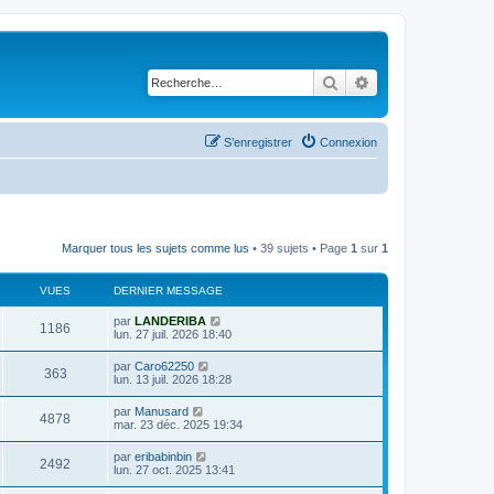
Rechercher
Recherche avancé
S’enregistrer
Connexion
Marquer tous les sujets comme lus
• 39 sujets • Page
1
sur
1
VUES
DERNIER MESSAGE
D
par
LANDERIBA
V
1186
e
lun. 27 juil. 2026 18:40
r
u
n
D
par
Caro62250
V
363
i
e
lun. 13 juil. 2026 18:28
e
e
r
r
u
n
D
par
Manusard
s
m
V
4878
i
e
mar. 23 déc. 2025 19:34
e
e
e
r
s
r
u
n
s
D
par
eribabinbin
s
m
V
2492
i
a
e
lun. 27 oct. 2025 13:41
e
e
e
g
r
s
r
u
e