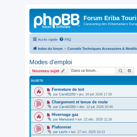
Forum Eriba Tour
Caravaning des Eribamaniacs Euro
Accès rapide
FAQ
Index du forum
Conseils Techniques Accessoires & Modifi
Modes d'emploi
Recher
Re
Nouveau sujet
SUJETS
Fermeture de toit
par
Caro62250
»
jeu. 16 juil. 2026 17:26
Chargement et tenue de route
par
Caro62250
»
dim. 12 juil. 2026 20:40
Hivernage gaz
par
Manusard
»
lun. 22 déc. 2025 11:16
Plafonnier
par
Levi's
»
lun. 27 oct. 2025 10:13