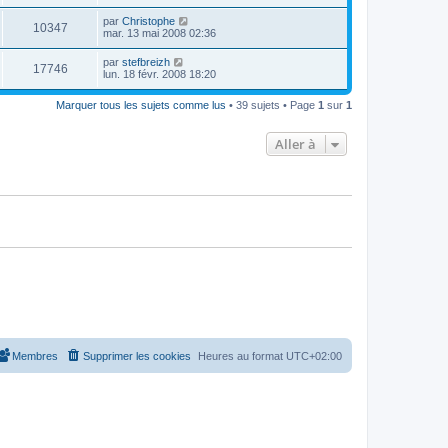
g
r
s
r
u
e
n
s
D
par
Christophe
s
m
V
10347
i
a
e
mar. 13 mai 2008 02:36
e
e
e
g
r
s
r
u
e
n
s
D
par
stefbreizh
s
m
V
17746
i
a
e
lun. 18 févr. 2008 18:20
e
e
e
g
r
s
r
u
e
n
s
s
m
Marquer tous les sujets comme lus
• 39 sujets • Page
1
sur
1
i
a
e
e
e
g
s
r
e
s
Aller à
s
m
a
e
g
s
e
s
a
g
e
Membres
Supprimer les cookies
Heures au format
UTC+02:00