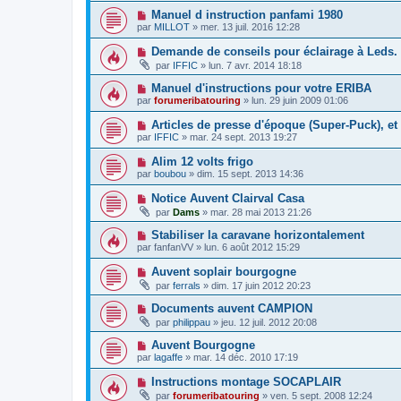
Manuel d instruction panfami 1980
par
MILLOT
»
mer. 13 juil. 2016 12:28
Demande de conseils pour éclairage à Leds.
par
IFFIC
»
lun. 7 avr. 2014 18:18
Manuel d'instructions pour votre ERIBA
par
forumeribatouring
»
lun. 29 juin 2009 01:06
Articles de presse d'époque (Super-Puck), et 
par
IFFIC
»
mar. 24 sept. 2013 19:27
Alim 12 volts frigo
par
boubou
»
dim. 15 sept. 2013 14:36
Notice Auvent Clairval Casa
par
Dams
»
mar. 28 mai 2013 21:26
Stabiliser la caravane horizontalement
par
fanfanVV
»
lun. 6 août 2012 15:29
Auvent soplair bourgogne
par
ferrals
»
dim. 17 juin 2012 20:23
Documents auvent CAMPION
par
philippau
»
jeu. 12 juil. 2012 20:08
Auvent Bourgogne
par
lagaffe
»
mar. 14 déc. 2010 17:19
Instructions montage SOCAPLAIR
par
forumeribatouring
»
ven. 5 sept. 2008 12:24