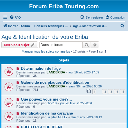
Forum Eriba Touring.com
FAQ
S’enregistrer
Connexion
R
Index du forum
Conseils Techniques Accessoires & Modifications
Age & Identification de votre Eriba
e
Age & Identification de votre Eriba
c
Rechercher
Recherche avanc
Nouveau sujet
h
Marquer tous les sujets comme lus
• 17 sujets • Page
1
sur
1
e
Sujets
r
c
Détermination de l'âge
Dernier message par
LANDERIBA
«
jeu. 16 juil. 2026 17:39
h
Réponses :
38
e
Galerie de nos plaques d'identification
Dernier message par
LANDERIBA
«
sam. 30 mai 2026 08:26
r
Réponses :
731
1
12
13
14
15
…
Que pouvez vous me dire?...
Dernier message par
Gino18
«
jeu. 20 févr. 2025 20:34
Réponses :
6
Identification de ma caravane
Dernier message par
La p'tite NELLY
«
dim. 3 nov. 2024 18:13
Réponses :
13
PHOTO PLAQUE IDENT.