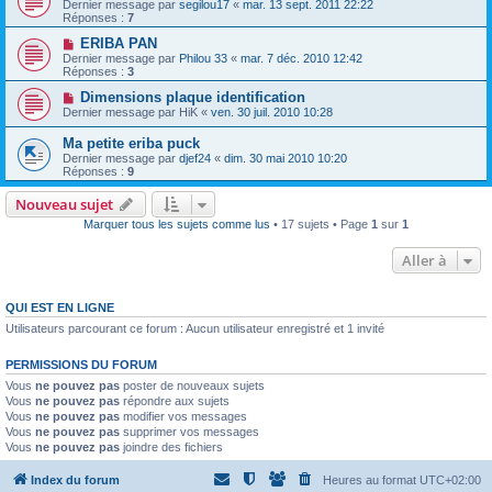
Dernier message par
segilou17
«
mar. 13 sept. 2011 22:22
Réponses :
7
ERIBA PAN
Dernier message par
Philou 33
«
mar. 7 déc. 2010 12:42
Réponses :
3
Dimensions plaque identification
Dernier message par
HiK
«
ven. 30 juil. 2010 10:28
Ma petite eriba puck
Dernier message par
djef24
«
dim. 30 mai 2010 10:20
Réponses :
9
Nouveau sujet
Marquer tous les sujets comme lus
• 17 sujets • Page
1
sur
1
Aller à
QUI EST EN LIGNE
Utilisateurs parcourant ce forum : Aucun utilisateur enregistré et 1 invité
PERMISSIONS DU FORUM
Vous
ne pouvez pas
poster de nouveaux sujets
Vous
ne pouvez pas
répondre aux sujets
Vous
ne pouvez pas
modifier vos messages
Vous
ne pouvez pas
supprimer vos messages
Vous
ne pouvez pas
joindre des fichiers
Index du forum
Heures au format
UTC+02:00