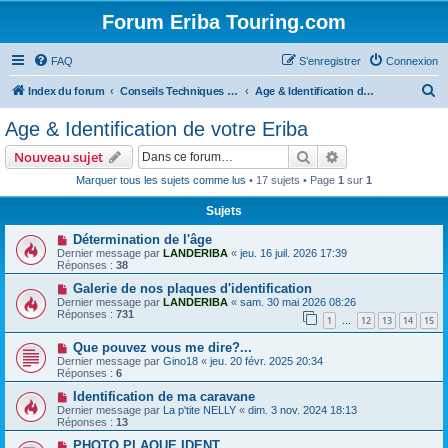
Forum Eriba Touring.com
FAQ
S’enregistrer
Connexion
R
Index du forum
Conseils Techniques Accessoires & Modifications
Age & Identification de votre Eriba
e
Age & Identification de votre Eriba
c
Rechercher
Recherche avanc
Nouveau sujet
h
Marquer tous les sujets comme lus
• 17 sujets • Page
1
sur
1
e
Sujets
r
c
Détermination de l'âge
Dernier message par
LANDERIBA
«
jeu. 16 juil. 2026 17:39
h
Réponses :
38
e
Galerie de nos plaques d'identification
Dernier message par
LANDERIBA
«
sam. 30 mai 2026 08:26
r
Réponses :
731
1
12
13
14
15
…
Que pouvez vous me dire?...
Dernier message par
Gino18
«
jeu. 20 févr. 2025 20:34
Réponses :
6
Identification de ma caravane
Dernier message par
La p'tite NELLY
«
dim. 3 nov. 2024 18:13
Réponses :
13
PHOTO PLAQUE IDENT.