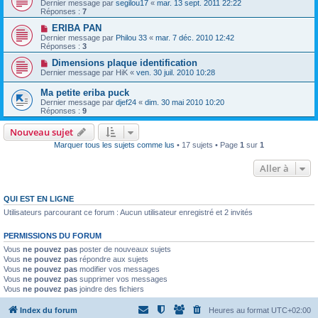
Dernier message par
segilou17
«
mar. 13 sept. 2011 22:22
Réponses :
7
ERIBA PAN
Dernier message par
Philou 33
«
mar. 7 déc. 2010 12:42
Réponses :
3
Dimensions plaque identification
Dernier message par
HiK
«
ven. 30 juil. 2010 10:28
Ma petite eriba puck
Dernier message par
djef24
«
dim. 30 mai 2010 10:20
Réponses :
9
Nouveau sujet
Marquer tous les sujets comme lus
• 17 sujets • Page
1
sur
1
Aller à
QUI EST EN LIGNE
Utilisateurs parcourant ce forum : Aucun utilisateur enregistré et 2 invités
PERMISSIONS DU FORUM
Vous
ne pouvez pas
poster de nouveaux sujets
Vous
ne pouvez pas
répondre aux sujets
Vous
ne pouvez pas
modifier vos messages
Vous
ne pouvez pas
supprimer vos messages
Vous
ne pouvez pas
joindre des fichiers
Index du forum
Heures au format
UTC+02:00