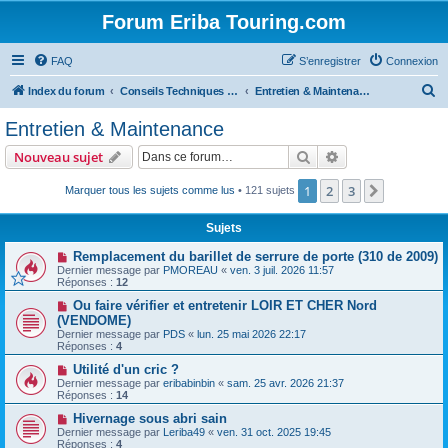
Forum Eriba Touring.com
FAQ
S’enregistrer
Connexion
R
Index du forum
Conseils Techniques Accessoires & Modifications
Entretien & Maintenance
e
Entretien & Maintenance
c
Rechercher
Recherche avanc
Nouveau sujet
h
e
1
2
3
Suivante
Marquer tous les sujets comme lus
• 121 sujets
r
Sujets
c
Remplacement du barillet de serrure de porte (310 de 2009)
h
Dernier message par
PMOREAU
«
ven. 3 juil. 2026 11:57
Réponses :
12
e
Ou faire vérifier et entretenir LOIR ET CHER Nord
r
(VENDOME)
Dernier message par
PDS
«
lun. 25 mai 2026 22:17
Réponses :
4
Utilité d'un cric ?
Dernier message par
eribabinbin
«
sam. 25 avr. 2026 21:37
Réponses :
14
Hivernage sous abri sain
Dernier message par
Leriba49
«
ven. 31 oct. 2025 19:45
Réponses :
4