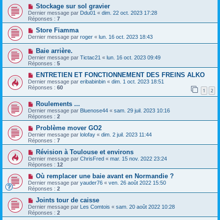
Stockage sur sol gravier
Dernier message par
Ddu01
«
dim. 22 oct. 2023 17:28
Réponses :
7
Store Fiamma
Dernier message par
roger
«
lun. 16 oct. 2023 18:43
Baie arrière.
Dernier message par
Tictac21
«
lun. 16 oct. 2023 09:49
Réponses :
5
ENTRETIEN ET FONCTIONNEMENT DES FREINS ALKO
Dernier message par
eribabinbin
«
dim. 1 oct. 2023 18:51
Réponses :
60
1
2
Roulements ...
Dernier message par
Bluenose44
«
sam. 29 juil. 2023 10:16
Réponses :
2
Problème mover GO2
Dernier message par
lolofay
«
dim. 2 juil. 2023 11:44
Réponses :
7
Révision à Toulouse et environs
Dernier message par
ChrisFred
«
mar. 15 nov. 2022 23:24
Réponses :
12
Où remplacer une baie avant en Normandie ?
Dernier message par
yauder76
«
ven. 26 août 2022 15:50
Réponses :
2
Joints tour de caisse
Dernier message par
Les Comtois
«
sam. 20 août 2022 10:28
Réponses :
2