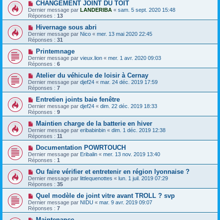
CHANGEMENT JOINT DU TOIT
Dernier message par
LANDERIBA
«
sam. 5 sept. 2020 15:48
Réponses :
13
Hivernage sous abri
Dernier message par
Nico
«
mer. 13 mai 2020 22:45
Réponses :
31
Printemnage
Dernier message par
vieux.lion
«
mer. 1 avr. 2020 09:03
Réponses :
6
Atelier du véhicule de loisir à Cernay
Dernier message par
djef24
«
mar. 24 déc. 2019 17:59
Réponses :
7
Entretien joints baie fenêtre
Dernier message par
djef24
«
dim. 22 déc. 2019 18:33
Réponses :
9
Maintien charge de la batterie en hiver
Dernier message par
eribabinbin
«
dim. 1 déc. 2019 12:38
Réponses :
11
Documentation POWRTOUCH
Dernier message par
Eribalin
«
mer. 13 nov. 2019 13:40
Réponses :
1
Ou faire vérifier et entretenir en région lyonnaise ?
Dernier message par
littlequenottes
«
lun. 1 juil. 2019 07:29
Réponses :
35
Quel modèle de joint vitre avant TROLL ? svp
Dernier message par
NIDU
«
mar. 9 avr. 2019 09:07
Réponses :
7
Maintenance