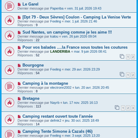
Le Garel
Dernier message par
Paperiba
«
ven. 31 juil. 2026 19:43
[Dpt 79 - Deux Sèvres] Coulon - Camping La Venise Verte
Dernier message par
Feeling
«
mer. 1 juil. 2026 21:46
Réponses :
9
Sud Nantes, un camping comme je les aime !!!
Dernier message par
kalou
«
ven. 26 juin 2026 09:04
Réponses :
22
Pour vos balades ....la France sous toutes les coutures
Dernier message par
LANDERIBA
«
mar. 9 juin 2026 08:41
Réponses :
52
1
2
Bourgogne
Dernier message par
Feeling
«
mer. 29 avr. 2026 23:29
Réponses :
54
1
2
Camping à la montagne
Dernier message par
electronn2002
«
lun. 20 avr. 2026 20:45
Réponses :
8
Bretagne
Dernier message par
Nayrb
«
lun. 17 nov. 2025 16:13
Réponses :
113
1
2
3
Camping restant ouvert toute l'année
Dernier message par
defmk2
«
jeu. 30 oct. 2025 18:49
Réponses :
14
Camping Tente Simone à Cazals (46)
Dernier message par
Feeling
«
mer. 3 sept. 2025 13:20