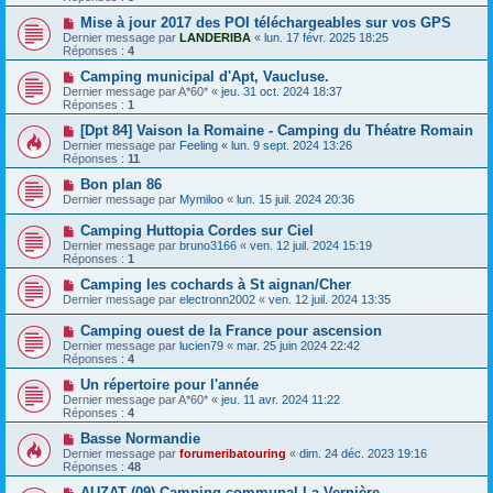
Mise à jour 2017 des POI téléchargeables sur vos GPS
Dernier message par
LANDERIBA
«
lun. 17 févr. 2025 18:25
Réponses :
4
Camping municipal d'Apt, Vaucluse.
Dernier message par
A*60*
«
jeu. 31 oct. 2024 18:37
Réponses :
1
[Dpt 84] Vaison la Romaine - Camping du Théatre Romain
Dernier message par
Feeling
«
lun. 9 sept. 2024 13:26
Réponses :
11
Bon plan 86
Dernier message par
Mymiloo
«
lun. 15 juil. 2024 20:36
Camping Huttopia Cordes sur Ciel
Dernier message par
bruno3166
«
ven. 12 juil. 2024 15:19
Réponses :
1
Camping les cochards à St aignan/Cher
Dernier message par
electronn2002
«
ven. 12 juil. 2024 13:35
Camping ouest de la France pour ascension
Dernier message par
lucien79
«
mar. 25 juin 2024 22:42
Réponses :
4
Un répertoire pour l'année
Dernier message par
A*60*
«
jeu. 11 avr. 2024 11:22
Réponses :
4
Basse Normandie
Dernier message par
forumeribatouring
«
dim. 24 déc. 2023 19:16
Réponses :
48
AUZAT (09) Camping communal La Vernière