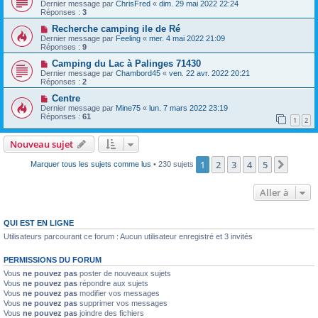
Dernier message par
ChrisFred
«
dim. 29 mai 2022 22:24
Réponses :
3
Recherche camping ile de Ré
Dernier message par
Feeling
«
mer. 4 mai 2022 21:09
Réponses :
9
Camping du Lac à Palinges 71430
Dernier message par
Chambord45
«
ven. 22 avr. 2022 20:21
Réponses :
2
Centre
Dernier message par
Mine75
«
lun. 7 mars 2022 23:19
Réponses :
61
1
2
Nouveau sujet
1
2
3
4
5
Suiva
Marquer tous les sujets comme lus
• 230 sujets
Aller à
QUI EST EN LIGNE
Utilisateurs parcourant ce forum : Aucun utilisateur enregistré et 3 invités
PERMISSIONS DU FORUM
Vous
ne pouvez pas
poster de nouveaux sujets
Vous
ne pouvez pas
répondre aux sujets
Vous
ne pouvez pas
modifier vos messages
Vous
ne pouvez pas
supprimer vos messages
Vous
ne pouvez pas
joindre des fichiers