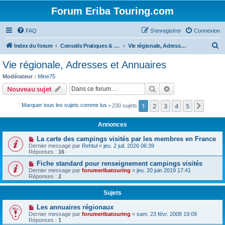
Forum Eriba Touring.com
FAQ
S’enregistrer
Connexion
R
Index du forum
Conseils Pratiques & Art de voyager
Vie régionale, Adresses et Annuaires
e
Vie régionale, Adresses et Annuaires
c
Modérateur :
Mine75
h
Rechercher
Recherche avanc
Nouveau sujet
e
1
2
3
4
5
Suiva
Marquer tous les sujets comme lus
• 230 sujets
r
c
Annonces
h
La carte des campings visités par les membres en France
e
Dernier message par
Rehtul
«
jeu. 2 juil. 2026 06:39
Réponses :
16
r
Fiche standard pour renseignement campings visités
Dernier message par
forumeribatouring
«
jeu. 20 juin 2019 17:41
Réponses :
2
Sujets
Les annuaires régionaux
Dernier message par
forumeribatouring
«
sam. 23 févr. 2008 19:09
Réponses :
1