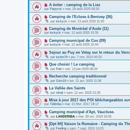
A éviter : camping de la Liez
par
Papyrus
»
mar. 19 août 2025 09:30
Camping de l'Ecluse à Benivay (26)
par
luckyck
»
mer. 13 août 2025 11:00
Camping de Montréal d'Aude (11)
par
luckyck
»
mar. 12 août 2025 15:35
Camping municipal de Cos (09)
par
luckyck
»
mar. 12 août 2025 15:44
Sejour au Puy en Velay sur le retour du Verc
par
lucien79
»
jeu. 7 nov. 2013 00:20
Que choisir ! Le camping
par
Patt
»
ven. 13 juin 2025 08:34
Recherche camping traditionnel
par
Gino18
»
lun. 21 avr. 2025 11:38
La Vallée des Saints
par
nihali
»
sam. 12 avr. 2025 22:35
Mise à jour 2017 des POI téléchargeables su
par
Télériba
»
mar. 21 févr. 2017 18:17
Camping municipal d'Apt, Vaucluse.
par
LANDERIBA
»
mer. 30 oct. 2024 18:35
[Dpt 84] Vaison la Romaine - Camping du Th
par
Feeling
»
sam. 7 sept. 2024 14:25