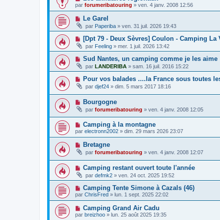
par
forumeribatouring
»
ven. 4 janv. 2008 12:56
Le Garel
par
Paperiba
»
ven. 31 juil. 2026 19:43
[Dpt 79 - Deux Sèvres] Coulon - Camping La 
par
Feeling
»
mer. 1 juil. 2026 13:42
Sud Nantes, un camping comme je les aime !
par
LANDERIBA
»
sam. 16 juil. 2016 15:22
Pour vos balades ....la France sous toutes le
par
djef24
»
dim. 5 mars 2017 18:16
Bourgogne
par
forumeribatouring
»
ven. 4 janv. 2008 12:05
Camping à la montagne
par
electronn2002
»
dim. 29 mars 2026 23:07
Bretagne
par
forumeribatouring
»
ven. 4 janv. 2008 12:07
Camping restant ouvert toute l'année
par
defmk2
»
ven. 24 oct. 2025 19:52
Camping Tente Simone à Cazals (46)
par
ChrisFred
»
lun. 1 sept. 2025 22:02
Camping Grand Air Cadu
par
breizhoo
»
lun. 25 août 2025 19:35