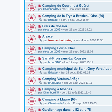
Camping de Courtille à Guéret
par
Chambord45
»
mar. 9 mai 2023 13:40
Camping de la Trye à Bresles / Oise (60)
par
Eribabel
»
sam. 5 nov. 2022 18:04
Frais de dossier
par
electronn2002
»
ven. 28 avr. 2023 19:02
Alsace
par
forumeribatouring
»
ven. 4 janv. 2008 11:58
Camping Loir & Cher
par
electronn2002
»
mer. 28 sept. 2022 11:08
Sarlat-Proissans-La Roussie
par
bruno3166
»
lun. 12 sept. 2022 15:14
Camping municipal de Saint Gery-Vers / Lot 
par
Eribabel
»
jeu. 15 sept. 2022 09:15
Camping Verdun/Ariège
par
bruno3166
»
jeu. 25 août 2022 11:11
Camping à Mosnes
par
Chambord45
»
ven. 12 août 2022 18:40
Camping à Llauro (66)
par
Chambord45
»
dim. 11 sept. 2022 15:03
Gardiennage dans le 92 et le 78