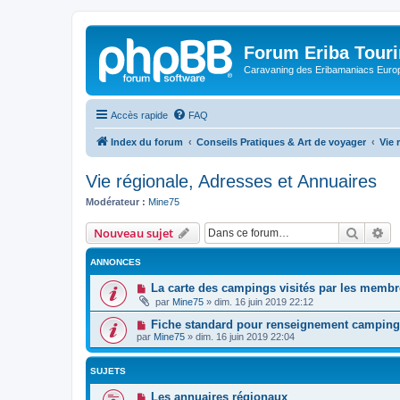
Forum Eriba Tour
Caravaning des Eribamaniacs Euro
Accès rapide
FAQ
Index du forum
Conseils Pratiques & Art de voyager
Vie 
Vie régionale, Adresses et Annuaires
Modérateur :
Mine75
Recher
Re
Nouveau sujet
ANNONCES
La carte des campings visités par les membr
par
Mine75
»
dim. 16 juin 2019 22:12
Fiche standard pour renseignement campings
par
Mine75
»
dim. 16 juin 2019 22:04
SUJETS
Les annuaires régionaux