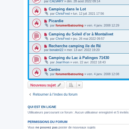
par
CALVARY
»
dim. 28 août 2022 09:14
Camping dans le Lot
par
ChrisFred
»
lun. 12 juil. 2021 17:56
Picardie
par
forumeribatouring
»
ven. 4 janv. 2008 12:29
Camping du Soleil d’or à Montalivet
par
ChrisFred
»
jeu. 26 mai 2022 09:57
Recherche camping ile de Ré
par
bonabri22
»
mer. 13 avr. 2022 19:20
Camping du Lac à Palinges 71430
par
JeanYvon
»
ven. 22 avr. 2022 18:43
Centre
par
forumeribatouring
»
ven. 4 janv. 2008 12:08
Nouveau sujet
Retourner à l’index du forum
QUI EST EN LIGNE
Utilisateurs parcourant ce forum : Aucun utilisateur enregistré et 5 invités
PERMISSIONS DU FORUM
Vous
ne pouvez pas
poster de nouveaux sujets