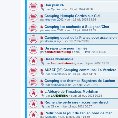
Bon plan 86
par
Mymiloo
»
lun. 15 juil. 2024 20:36
Camping Huttopia Cordes sur Ciel
par
electronn2002
»
ven. 12 juil. 2024 13:54
Camping les cochards à St aignan/Cher
par
electronn2002
»
ven. 12 juil. 2024 13:35
Camping ouest de la France pour ascension
par
dourouni
»
jeu. 25 avr. 2024 23:30
Un répertoire pour l'année
par
forumeribatouring
»
sam. 10 févr. 2024 14:55
Basse Normandie
par
forumeribatouring
»
ven. 4 janv. 2008 12:03
AUZAT (09) Camping communal La Vernière
par
bruno3166
»
lun. 24 juil. 2023 14:39
Camping des thermes Bagnères de Luchon
par
bruno3166
»
lun. 25 sept. 2023 19:46
L'Abbaye de Timadeuc Morbihan
par
LANDERIBA
»
sam. 28 oct. 2023 10:14
Recherche perle rare - accès mer direct
par
Oli vier
»
lun. 19 avr. 2021 00:57
Partir pour le jour de l'an en bord de mer
par
Montatou
»
lun. 11 déc. 2017 14:59