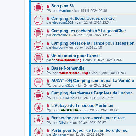
Bon plan 86
par
Mymiloo
»
lun. 15 juil. 2024 20:36
Camping Huttopia Cordes sur Ciel
par
electronn2002
»
ven. 12 juil. 2024 13:54
Camping les cochards à St aignan/Cher
par
electronn2002
»
ven. 12 juil. 2024 13:35
Camping ouest de la France pour ascension
par
dourouni
»
jeu. 25 avr. 2024 23:30
Un répertoire pour l'année
par
forumeribatouring
»
sam. 10 févr. 2024 14:55
Basse Normandie
par
forumeribatouring
»
ven. 4 janv. 2008 12:03
AUZAT (09) Camping communal La Vernière
par
bruno3166
»
lun. 24 juil. 2023 14:39
Camping des thermes Bagnères de Luchon
par
bruno3166
»
lun. 25 sept. 2023 19:46
L'Abbaye de Timadeuc Morbihan
par
LANDERIBA
»
sam. 28 oct. 2023 10:14
Recherche perle rare - accès mer direct
par
Oli vier
»
lun. 19 avr. 2021 00:57
Partir pour le jour de l'an en bord de mer
par
Montatou
»
lun. 11 déc. 2017 14:59