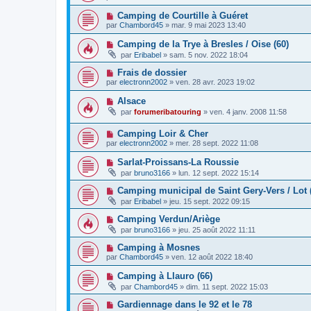
Camping de Courtille à Guéret
par
Chambord45
»
mar. 9 mai 2023 13:40
Camping de la Trye à Bresles / Oise (60)
par
Eribabel
»
sam. 5 nov. 2022 18:04
Frais de dossier
par
electronn2002
»
ven. 28 avr. 2023 19:02
Alsace
par
forumeribatouring
»
ven. 4 janv. 2008 11:58
Camping Loir & Cher
par
electronn2002
»
mer. 28 sept. 2022 11:08
Sarlat-Proissans-La Roussie
par
bruno3166
»
lun. 12 sept. 2022 15:14
Camping municipal de Saint Gery-Vers / Lot 
par
Eribabel
»
jeu. 15 sept. 2022 09:15
Camping Verdun/Ariège
par
bruno3166
»
jeu. 25 août 2022 11:11
Camping à Mosnes
par
Chambord45
»
ven. 12 août 2022 18:40
Camping à Llauro (66)
par
Chambord45
»
dim. 11 sept. 2022 15:03
Gardiennage dans le 92 et le 78