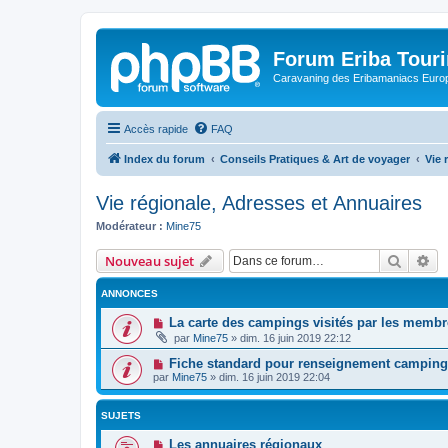
Forum Eriba Tour
Caravaning des Eribamaniacs Euro
Accès rapide
FAQ
Index du forum
Conseils Pratiques & Art de voyager
Vie 
Vie régionale, Adresses et Annuaires
Modérateur :
Mine75
Recher
Re
Nouveau sujet
ANNONCES
La carte des campings visités par les membr
par
Mine75
»
dim. 16 juin 2019 22:12
Fiche standard pour renseignement campings
par
Mine75
»
dim. 16 juin 2019 22:04
SUJETS
Les annuaires régionaux