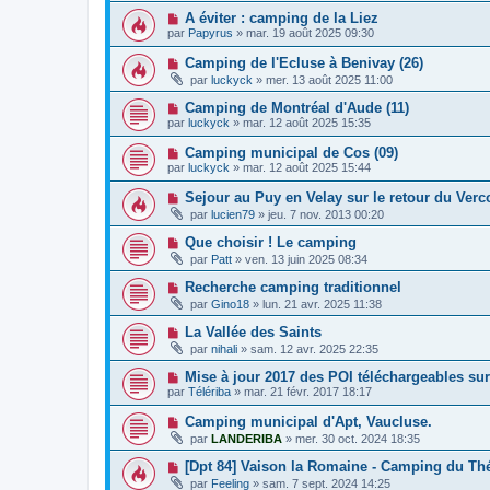
A éviter : camping de la Liez
par
Papyrus
»
mar. 19 août 2025 09:30
Camping de l'Ecluse à Benivay (26)
par
luckyck
»
mer. 13 août 2025 11:00
Camping de Montréal d'Aude (11)
par
luckyck
»
mar. 12 août 2025 15:35
Camping municipal de Cos (09)
par
luckyck
»
mar. 12 août 2025 15:44
Sejour au Puy en Velay sur le retour du Verc
par
lucien79
»
jeu. 7 nov. 2013 00:20
Que choisir ! Le camping
par
Patt
»
ven. 13 juin 2025 08:34
Recherche camping traditionnel
par
Gino18
»
lun. 21 avr. 2025 11:38
La Vallée des Saints
par
nihali
»
sam. 12 avr. 2025 22:35
Mise à jour 2017 des POI téléchargeables su
par
Télériba
»
mar. 21 févr. 2017 18:17
Camping municipal d'Apt, Vaucluse.
par
LANDERIBA
»
mer. 30 oct. 2024 18:35
[Dpt 84] Vaison la Romaine - Camping du Th
par
Feeling
»
sam. 7 sept. 2024 14:25