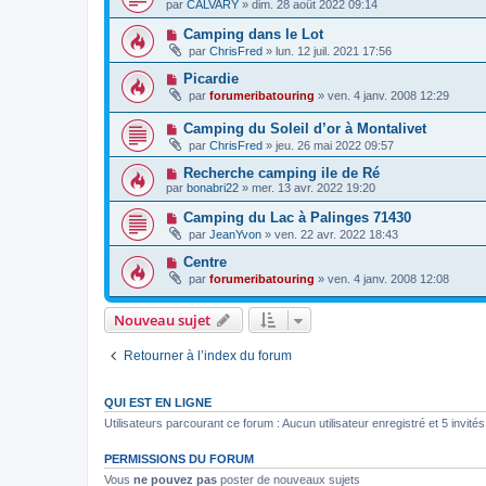
par
CALVARY
»
dim. 28 août 2022 09:14
Camping dans le Lot
par
ChrisFred
»
lun. 12 juil. 2021 17:56
Picardie
par
forumeribatouring
»
ven. 4 janv. 2008 12:29
Camping du Soleil d’or à Montalivet
par
ChrisFred
»
jeu. 26 mai 2022 09:57
Recherche camping ile de Ré
par
bonabri22
»
mer. 13 avr. 2022 19:20
Camping du Lac à Palinges 71430
par
JeanYvon
»
ven. 22 avr. 2022 18:43
Centre
par
forumeribatouring
»
ven. 4 janv. 2008 12:08
Nouveau sujet
Retourner à l’index du forum
QUI EST EN LIGNE
Utilisateurs parcourant ce forum : Aucun utilisateur enregistré et 5 invités
PERMISSIONS DU FORUM
Vous
ne pouvez pas
poster de nouveaux sujets