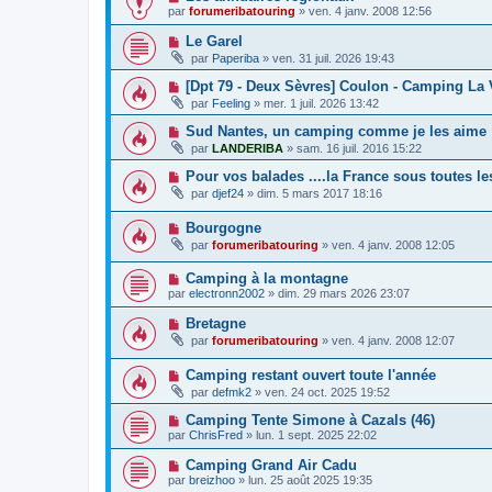
par
forumeribatouring
»
ven. 4 janv. 2008 12:56
Le Garel
par
Paperiba
»
ven. 31 juil. 2026 19:43
[Dpt 79 - Deux Sèvres] Coulon - Camping La 
par
Feeling
»
mer. 1 juil. 2026 13:42
Sud Nantes, un camping comme je les aime !
par
LANDERIBA
»
sam. 16 juil. 2016 15:22
Pour vos balades ....la France sous toutes le
par
djef24
»
dim. 5 mars 2017 18:16
Bourgogne
par
forumeribatouring
»
ven. 4 janv. 2008 12:05
Camping à la montagne
par
electronn2002
»
dim. 29 mars 2026 23:07
Bretagne
par
forumeribatouring
»
ven. 4 janv. 2008 12:07
Camping restant ouvert toute l'année
par
defmk2
»
ven. 24 oct. 2025 19:52
Camping Tente Simone à Cazals (46)
par
ChrisFred
»
lun. 1 sept. 2025 22:02
Camping Grand Air Cadu
par
breizhoo
»
lun. 25 août 2025 19:35