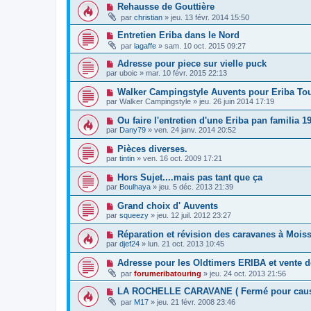
Rehausse de Gouttière
par
christian
»
jeu. 13 févr. 2014 15:50
Entretien Eriba dans le Nord
par
lagaffe
»
sam. 10 oct. 2015 09:27
Adresse pour piece sur vielle puck
par
uboic
»
mar. 10 févr. 2015 22:13
Walker Campingstyle Auvents pour Eriba Tou
par
Walker Campingstyle
»
jeu. 26 juin 2014 17:19
Ou faire l'entretien d'une Eriba pan familia 
par
Dany79
»
ven. 24 janv. 2014 20:52
Pièces diverses.
par
tintin
»
ven. 16 oct. 2009 17:21
Hors Sujet....mais pas tant que ça
par
Boulhaya
»
jeu. 5 déc. 2013 21:39
Grand choix d' Auvents
par
squeezy
»
jeu. 12 juil. 2012 23:27
Réparation et révision des caravanes à Mois
par
djef24
»
lun. 21 oct. 2013 10:45
Adresse pour les Oldtimers ERIBA et vente d
par
forumeribatouring
»
jeu. 24 oct. 2013 21:56
LA ROCHELLE CARAVANE ( Fermé pour caus
par
M17
»
jeu. 21 févr. 2008 23:46