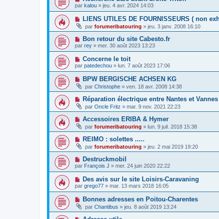
par
kalou
»
jeu. 4 avr. 2024 14:03
LIENS UTILES DE FOURNISSEURS ( non exha
par
forumeribatouring
»
jeu. 3 janv. 2008 16:10
Bon retour du site Cabesto.fr
par
rey
»
mer. 30 août 2023 13:23
Concerne le toit
par
patedechou
»
lun. 7 août 2023 17:06
BPW BERGISCHE ACHSEN KG
par
Christophe
»
ven. 18 avr. 2008 14:38
Réparation électrique entre Nantes et Vannes
par
Oncle Fritz
»
mar. 9 nov. 2021 22:23
Accessoires ERIBA & Hymer
par
forumeribatouring
»
lun. 9 juil. 2018 15:38
REIMO : solettes .....
par
forumeribatouring
»
jeu. 2 mai 2019 19:20
Destruckmobil
par
François J
»
mer. 24 juin 2020 22:22
Des avis sur le site Loisirs-Caravaning
par
grego77
»
mar. 13 mars 2018 16:05
Bonnes adresses en Poitou-Charentes
par
Chantibus
»
jeu. 8 août 2019 13:24