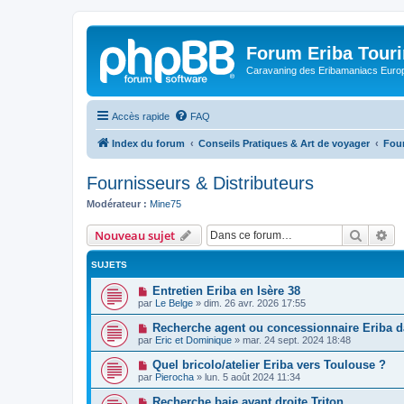
Forum Eriba Tour
Caravaning des Eribamaniacs Euro
Accès rapide
FAQ
Index du forum
Conseils Pratiques & Art de voyager
Four
Fournisseurs & Distributeurs
Modérateur :
Mine75
Recher
Re
Nouveau sujet
SUJETS
Entretien Eriba en Isère 38
par
Le Belge
»
dim. 26 avr. 2026 17:55
Recherche agent ou concessionnaire Eriba d
par
Eric et Dominique
»
mar. 24 sept. 2024 18:48
Quel bricolo/atelier Eriba vers Toulouse ?
par
Pierocha
»
lun. 5 août 2024 11:34
Recherche baie avant droite Triton