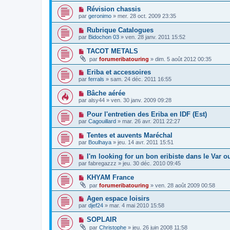
Révision chassis
par
geronimo
»
mer. 28 oct. 2009 23:35
Rubrique Catalogues
par
Bidochon 03
»
ven. 28 janv. 2011 15:52
TACOT METALS
par
forumeribatouring
»
dim. 5 août 2012 00:35
Eriba et accessoires
par
ferrals
»
sam. 24 déc. 2011 16:55
Bâche aérée
par
alsy44
»
ven. 30 janv. 2009 09:28
Pour l'entretien des Eriba en IDF (Est)
par
Cagouillard
»
mar. 26 avr. 2011 22:27
Tentes et auvents Maréchal
par
Boulhaya
»
jeu. 14 avr. 2011 15:51
I'm looking for un bon eribiste dans le Var o
par
fabregazzz
»
jeu. 30 déc. 2010 09:45
KHYAM France
par
forumeribatouring
»
ven. 28 août 2009 00:58
Agen espace loisirs
par
djef24
»
mar. 4 mai 2010 15:58
SOPLAIR
par
Christophe
»
jeu. 26 juin 2008 11:58