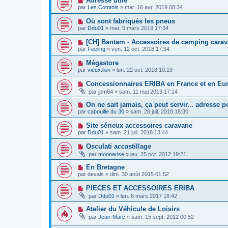
Adresse utile
par
Les Comtois
»
mar. 16 avr. 2019 08:34
Où sont fabriqués les pneus
par
Ddu01
»
mar. 5 mars 2019 17:34
[CH] Bantam - Accessoires de camping cara
par
Feeling
»
ven. 12 oct. 2018 17:34
Mégastore
par
vieux.lion
»
lun. 22 oct. 2018 10:19
Concessionnaires ERIBA en France et en Eu
par
jpm64
»
sam. 11 mai 2013 17:14
On ne sait jamais, ça peut servir... adresse 
par
cabouille du 30
»
sam. 28 juil. 2018 18:30
Site sérieux accessoires caravane
par
Ddu01
»
sam. 21 juil. 2018 13:44
Osculati accastillage
par
moonarise
»
jeu. 25 oct. 2012 19:21
En Bretagne
par
devals
»
dim. 30 août 2015 01:52
PIECES ET ACCESSOIRES ERIBA
par
Ddu01
»
lun. 6 mars 2017 18:42
Atelier du Véhicule de Loisirs
par
Jean-Marc
»
sam. 15 sept. 2012 00:52