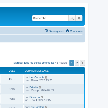
Rechercher
Recherche avancé
S’enregistrer
Connexion
1
2
Suivante
Marquer tous les sujets comme lus
• 57 sujets
VUES
DERNIER MESSAGE
D
par
Les Comtois
V
1510
e
mar. 28 avr. 2026 13:25
r
u
n
D
par
Eribalin
V
8297
i
e
mer. 25 sept. 2024 07:09
e
e
r
r
u
n
D
par
Pierocha
s
m
V
4087
i
e
lun. 5 août 2024 16:45
e
e
e
r
s
r
u
n
s
D
par
Les Comtois
s
m