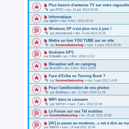
Plus besoin d'antenne TV sur votre cagouil
par
IFFIC
»
jeu. 31 juil. 2014 20:39
Informatique
par
djef24
»
dim. 9 févr. 2014 20:14
Windows XP n'est plus mis à jour !
par
phoenixordi
»
dim. 4 mai 2014 22:25
Mettre un lien YOU TUBE sur un site
par
forumeribatouring
»
sam. 1 mars 2014 00:30
Itinéraire GPS
par
Eribabill
»
lun. 3 févr. 2014 12:12
Réception wifi en camping
par
Bruno44
»
lun. 3 févr. 2014 18:09
Face d'Eriba ou Touring Book ?
par
forumeribatouring
»
mar. 5 juin 2012 14:43
Pour l'amélioration de vos photos
par
Boulhaya
»
jeu. 11 mars 2010 21:29
WIFI dans la caravane
par
WIFI44
»
sam. 7 janv. 2012 22:30
Le Forum sur vos Tél mobiles
par
forumeribatouring
»
lun. 25 juil. 2011 15:06
[AV] je passe au moderne...c est a dire au nu
par
lidibrini
»
sam. 14 mai 2011 10:44