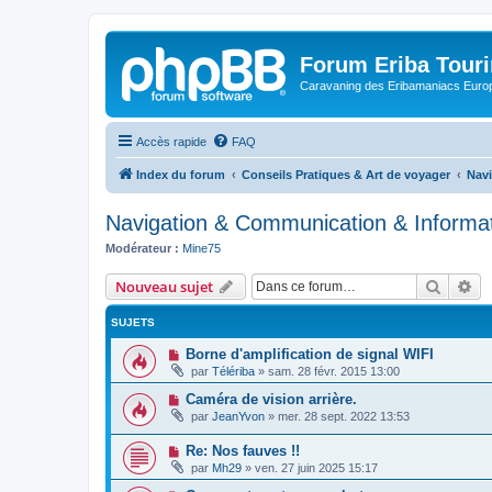
Forum Eriba Tour
Caravaning des Eribamaniacs Euro
Accès rapide
FAQ
Index du forum
Conseils Pratiques & Art de voyager
Nav
Navigation & Communication & Informa
Modérateur :
Mine75
Recher
Re
Nouveau sujet
SUJETS
Borne d'amplification de signal WIFI
par
Télériba
»
sam. 28 févr. 2015 13:00
Caméra de vision arrière.
par
JeanYvon
»
mer. 28 sept. 2022 13:53
Re: Nos fauves !!
par
Mh29
»
ven. 27 juin 2025 15:17