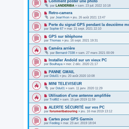
Comment poster une photo
par
LANDERIBA
»
sam. 23 juil. 2022 10:18
Retro-camera
par
JeanYvon
»
jeu. 26 août 2021 13:47
Perte du signal GPS pendant la deuxième moi
par
Sophie 67
»
mar. 21 sept. 2021 22:10
GPS sur téléphone
par
Thomas
»
jeu. 16 sept. 2021 19:31
Caméra arrière
par
Bernard-7338
»
sam. 27 mars 2021 00:09
Installer Andoïd sur un vieux PC
par
Boulhaya
»
mer. 2 déc. 2020 21:17
PANNE GMAIL
par
Ddu01
»
jeu. 20 août 2020 10:08
MINI TELEVISEUR
par
Ddu01
»
sam. 11 janv. 2020 11:29
Utilisation d'une antenne amplifiée
par
Troll92
»
sam. 15 juin 2019 11:59
ALERTE SÉCURITÉ sur vos PC
par
forumeribatouring
»
jeu. 16 mai 2019 13:12
Cartes pour GPS Garmin
par
Feeling
»
mar. 23 avr. 2019 18:04