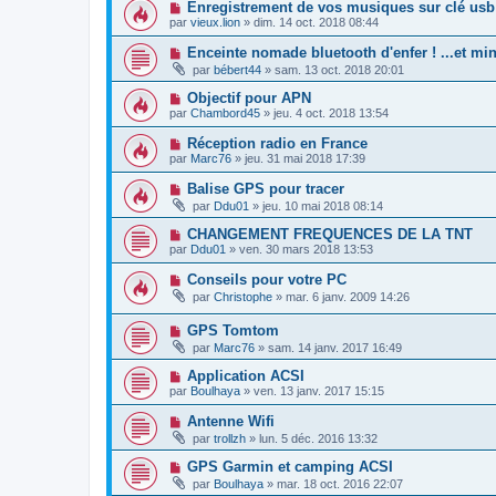
Enregistrement de vos musiques sur clé usb
par
vieux.lion
»
dim. 14 oct. 2018 08:44
Enceinte nomade bluetooth d'enfer ! ...et min
par
bébert44
»
sam. 13 oct. 2018 20:01
Objectif pour APN
par
Chambord45
»
jeu. 4 oct. 2018 13:54
Réception radio en France
par
Marc76
»
jeu. 31 mai 2018 17:39
Balise GPS pour tracer
par
Ddu01
»
jeu. 10 mai 2018 08:14
CHANGEMENT FREQUENCES DE LA TNT
par
Ddu01
»
ven. 30 mars 2018 13:53
Conseils pour votre PC
par
Christophe
»
mar. 6 janv. 2009 14:26
GPS Tomtom
par
Marc76
»
sam. 14 janv. 2017 16:49
Application ACSI
par
Boulhaya
»
ven. 13 janv. 2017 15:15
Antenne Wifi
par
trollzh
»
lun. 5 déc. 2016 13:32
GPS Garmin et camping ACSI
par
Boulhaya
»
mar. 18 oct. 2016 22:07