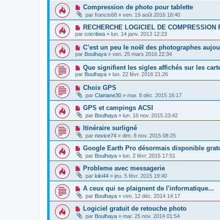
Compression de photo pour tablette
par
francis68
»
ven. 19 août 2016 18:40
RECHERCHE LOGICIEL DE COMPRESSION 
par
cricribea
»
lun. 14 janv. 2013 12:23
C’est un peu le noël des photographes aujou
par
Boulhaya
»
ven. 25 mars 2016 22:34
Que signifient les sigles affichés sur les car
par
Boulhaya
»
lun. 22 févr. 2016 21:26
Choix GPS
par
Clairiane30
»
mar. 8 déc. 2015 16:17
GPS et campings ACSI
par
Boulhaya
»
lun. 16 nov. 2015 23:42
Itinéraire surligné
par
novice74
»
dim. 8 nov. 2015 08:25
Google Earth Pro désormais disponible grat
par
Boulhaya
»
lun. 2 févr. 2015 17:51
Probleme avec messagerie
par
kiki44
»
jeu. 5 févr. 2015 19:40
A ceux qui se plaignent de l'informatique...
par
Boulhaya
»
ven. 12 déc. 2014 14:17
Logiciel gratuit de retouche photo
par
Boulhaya
»
mar. 25 nov. 2014 01:54