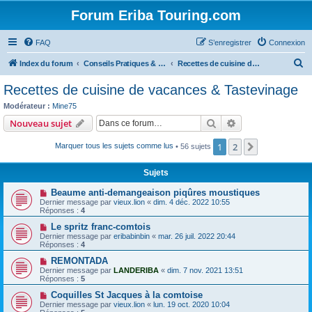
Forum Eriba Touring.com
FAQ
S’enregistrer
Connexion
R
Index du forum
Conseils Pratiques & Art de voyager
Recettes de cuisine de vacances & Tastevinage
e
Recettes de cuisine de vacances & Tastevinage
c
Modérateur :
Mine75
h
Rechercher
Recherche avanc
Nouveau sujet
e
1
2
Suivante
Marquer tous les sujets comme lus
• 56 sujets
r
c
Sujets
h
Beaume anti-demangeaison piqûres moustiques
e
Dernier message par
vieux.lion
«
dim. 4 déc. 2022 10:55
Réponses :
4
r
Le spritz franc-comtois
Dernier message par
eribabinbin
«
mar. 26 juil. 2022 20:44
Réponses :
4
REMONTADA
Dernier message par
LANDERIBA
«
dim. 7 nov. 2021 13:51
Réponses :
5
Coquilles St Jacques à la comtoise
Dernier message par
vieux.lion
«
lun. 19 oct. 2020 10:04