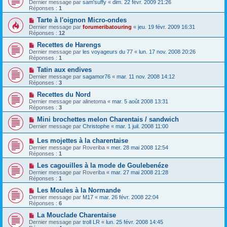
Dernier message par
sam'suffy
«
dim. 22 févr. 2009 21:26
Réponses :
1
Tarte à l'oignon Micro-ondes
Dernier message par
forumeribatouring
«
jeu. 19 févr. 2009 16:31
Réponses :
12
Recettes de Harengs
Dernier message par
les voyageurs du 77
«
lun. 17 nov. 2008 20:26
Réponses :
1
Tatin aux endives
Dernier message par
sagamor76
«
mar. 11 nov. 2008 14:12
Réponses :
3
Recettes du Nord
Dernier message par
alinetoma
«
mar. 5 août 2008 13:31
Réponses :
3
Mini brochettes melon Charentais / sandwich
Dernier message par
Christophe
«
mar. 1 juil. 2008 11:00
Les mojettes à la charentaise
Dernier message par
Roveriba
«
mer. 28 mai 2008 12:54
Réponses :
1
Les cagouilles à la mode de Goulebenéze
Dernier message par
Roveriba
«
mar. 27 mai 2008 21:28
Réponses :
1
Les Moules à la Normande
Dernier message par
M17
«
mar. 26 févr. 2008 22:04
Réponses :
6
La Mouclade Charentaise
Dernier message par
troll LR
«
lun. 25 févr. 2008 14:45