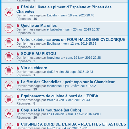
Réponses :
5
Pâté de Lièvre au piment d'Espelette et Pineau des
Charentes
Dernier message par
Eribalin
«
sam. 18 avr. 2020 20:48
Réponses :
16
Quiche au Maroilles
Dernier message par
eribabinbin
«
sam. 23 nov. 2019 10:37
Réponses :
6
Votre expérience avec un FOUR HALOGENE CYCLONIQUE
Dernier message par
Boulhaya
«
ven. 12 avr. 2019 15:33
Réponses :
7
SOUPE AU PISTOU
Dernier message par
hippyhoura
«
sam. 19 janv. 2019 22:28
Réponses :
2
Vin de chicoré
Dernier message par
djef24
«
dim. 30 sept. 2018 10:43
Réponses :
1
La fête des Chandelles : petit topo sur la Chandeleur
Dernier message par
moonarise
«
jeu. 2 févr. 2017 15:02
Réponses :
19
Equipements de cuisine à bord de L'ERIBA
Dernier message par
trollzh
«
ven. 7 oct. 2016 21:43
Réponses :
5
Coquelet à la moutarde (au Cobb)
Dernier message par
Les Comtois
«
dim. 17 avr. 2016 14:09
Réponses :
10
CUISINER A BORD DE L'ERIBA – RECETTES ET ASTUCES
Dernier message par
IFFIC
«
jeu. 4 juin 2015 19:31