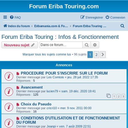
Forum Eriba Touring.com
FAQ
S’enregistrer
Connexion
R
Index du forum
Eribamania.com & Forum Eriba Touring.com
Forum Eriba Touring : Infos & Fonctionnement
e
Forum Eriba Touring : Infos & Fonctionnement
c
Rechercher
Recherche avanc
Nouveau sujet
h
e
1
2
Suivante
Marquer tous les sujets comme lus
• 96 sujets
r
Annonces
c
PROCEDURE POUR S'INSCRIRE SUR LE FORUM
h
Dernier message par
Les Comtois
«
jeu. 28 juil. 2022 17:35
Réponses :
5
e
Avancement
r
Dernier message par
lucien79
«
sam. 19 déc. 2020 19:41
Réponses :
125
1
2
3
Choix du Pseudo
Dernier message par
cricri10
«
mer. 9 nov. 2011 00:00
Réponses :
16
CONDITIONS D'UTILISATION ET DE FONCTIONNEMENT
DU FORUM
Dernier message par
Jeanpi
«
ven. 7 août 2009 22:51