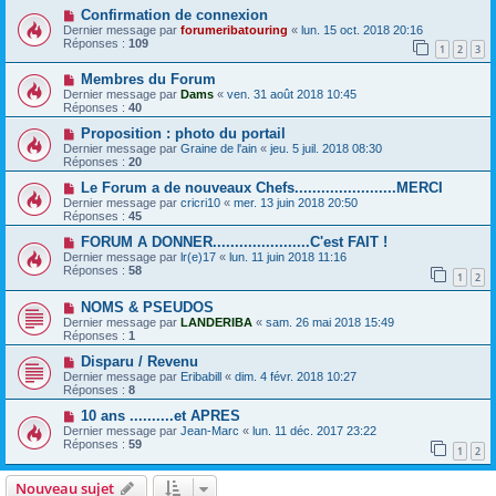
Confirmation de connexion
Dernier message par
forumeribatouring
«
lun. 15 oct. 2018 20:16
Réponses :
109
1
2
3
Membres du Forum
Dernier message par
Dams
«
ven. 31 août 2018 10:45
Réponses :
40
Proposition : photo du portail
Dernier message par
Graine de l'ain
«
jeu. 5 juil. 2018 08:30
Réponses :
20
Le Forum a de nouveaux Chefs.......................MERCI
Dernier message par
cricri10
«
mer. 13 juin 2018 20:50
Réponses :
45
FORUM A DONNER......................C'est FAIT !
Dernier message par
lr(e)17
«
lun. 11 juin 2018 11:16
Réponses :
58
1
2
NOMS & PSEUDOS
Dernier message par
LANDERIBA
«
sam. 26 mai 2018 15:49
Réponses :
1
Disparu / Revenu
Dernier message par
Eribabill
«
dim. 4 févr. 2018 10:27
Réponses :
8
10 ans ..........et APRES
Dernier message par
Jean-Marc
«
lun. 11 déc. 2017 23:22
Réponses :
59
1
2
Nouveau sujet