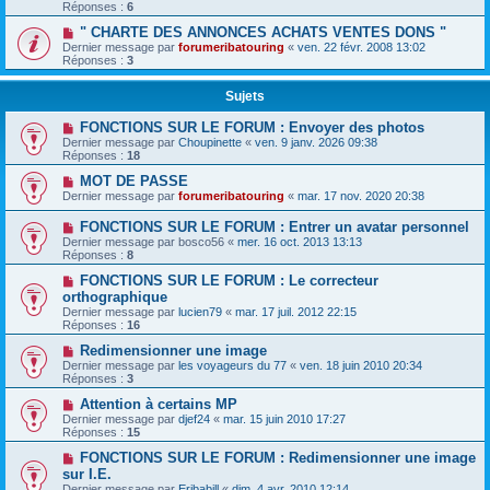
Réponses :
6
" CHARTE DES ANNONCES ACHATS VENTES DONS "
Dernier message par
forumeribatouring
«
ven. 22 févr. 2008 13:02
Réponses :
3
Sujets
FONCTIONS SUR LE FORUM : Envoyer des photos
Dernier message par
Choupinette
«
ven. 9 janv. 2026 09:38
Réponses :
18
MOT DE PASSE
Dernier message par
forumeribatouring
«
mar. 17 nov. 2020 20:38
FONCTIONS SUR LE FORUM : Entrer un avatar personnel
Dernier message par
bosco56
«
mer. 16 oct. 2013 13:13
Réponses :
8
FONCTIONS SUR LE FORUM : Le correcteur
orthographique
Dernier message par
lucien79
«
mar. 17 juil. 2012 22:15
Réponses :
16
Redimensionner une image
Dernier message par
les voyageurs du 77
«
ven. 18 juin 2010 20:34
Réponses :
3
Attention à certains MP
Dernier message par
djef24
«
mar. 15 juin 2010 17:27
Réponses :
15
FONCTIONS SUR LE FORUM : Redimensionner une image
sur I.E.
Dernier message par
Eribabill
«
dim. 4 avr. 2010 12:14