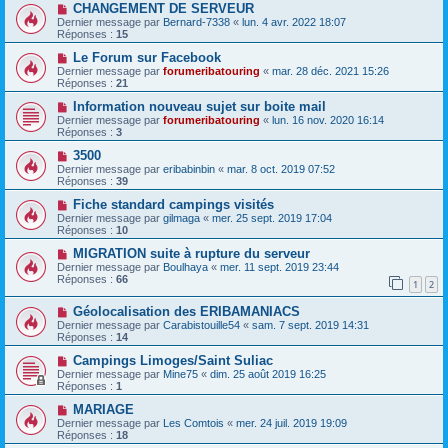
CHANGEMENT DE SERVEUR
Dernier message par
Bernard-7338
«
lun. 4 avr. 2022 18:07
Réponses :
15
Le Forum sur Facebook
Dernier message par
forumeribatouring
«
mar. 28 déc. 2021 15:26
Réponses :
21
Information nouveau sujet sur boite mail
Dernier message par
forumeribatouring
«
lun. 16 nov. 2020 16:14
Réponses :
3
3500
Dernier message par
eribabinbin
«
mar. 8 oct. 2019 07:52
Réponses :
39
Fiche standard campings visités
Dernier message par
gilmaga
«
mer. 25 sept. 2019 17:04
Réponses :
10
MIGRATION suite à rupture du serveur
Dernier message par
Boulhaya
«
mer. 11 sept. 2019 23:44
Réponses :
66
1
2
Géolocalisation des ERIBAMANIACS
Dernier message par
Carabistouille54
«
sam. 7 sept. 2019 14:31
Réponses :
14
Campings Limoges/Saint Suliac
Dernier message par
Mine75
«
dim. 25 août 2019 16:25
Réponses :
1
MARIAGE
Dernier message par
Les Comtois
«
mer. 24 juil. 2019 19:09
Réponses :
18