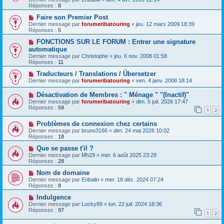
Réponses :
8
Faire son Premier Post
Dernier message par
forumeribatouring
«
jeu. 12 mars 2009 18:39
Réponses :
5
FONCTIONS SUR LE FORUM : Entrer une signature
automatique
Dernier message par
Christophe
«
jeu. 6 nov. 2008 01:58
Réponses :
11
Traducteurs / Translations / Übersetzer
Dernier message par
forumeribatouring
«
ven. 4 janv. 2008 18:14
Désactivation de Membres : " Ménage " "(Inactif)"
Dernier message par
forumeribatouring
«
dim. 5 juil. 2026 17:47
Réponses :
59
1
2
Problèmes de connexion chez certains
Dernier message par
bruno3166
«
dim. 24 mai 2026 10:02
Réponses :
18
Que se passe t'il ?
Dernier message par
Mh29
«
mer. 6 août 2025 23:28
Réponses :
28
Nom de domaine
Dernier message par
Eribalin
«
mer. 18 déc. 2024 07:24
Réponses :
8
Indulgence
Dernier message par
Lucky89
«
lun. 22 juil. 2024 18:36
Réponses :
97
1
2