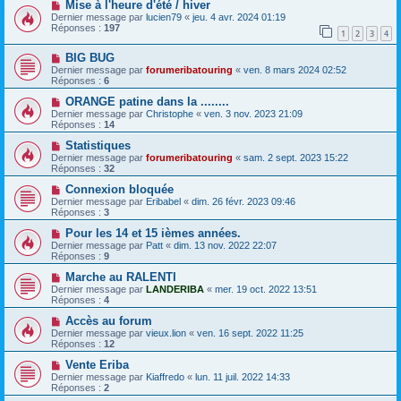
Mise à l'heure d'été / hiver
Dernier message par
lucien79
«
jeu. 4 avr. 2024 01:19
Réponses :
197
1
2
3
4
BIG BUG
Dernier message par
forumeribatouring
«
ven. 8 mars 2024 02:52
Réponses :
6
ORANGE patine dans la ........
Dernier message par
Christophe
«
ven. 3 nov. 2023 21:09
Réponses :
14
Statistiques
Dernier message par
forumeribatouring
«
sam. 2 sept. 2023 15:22
Réponses :
32
Connexion bloquée
Dernier message par
Eribabel
«
dim. 26 févr. 2023 09:46
Réponses :
3
Pour les 14 et 15 ièmes années.
Dernier message par
Patt
«
dim. 13 nov. 2022 22:07
Réponses :
9
Marche au RALENTI
Dernier message par
LANDERIBA
«
mer. 19 oct. 2022 13:51
Réponses :
4
Accès au forum
Dernier message par
vieux.lion
«
ven. 16 sept. 2022 11:25
Réponses :
12
Vente Eriba
Dernier message par
Kiaffredo
«
lun. 11 juil. 2022 14:33
Réponses :
2