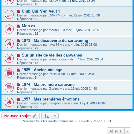
Dernier message par
lolofay
«
lun. 21 nov. 2011 13:24
Réponses :
18
Club Qui N'en Veut ?
Dernier message par
DANYMIL
«
mer. 22 juin 2011 15:38
Réponses :
6
Mon ex
Dernier message par
merlau62
«
mer. 19 janv. 2011 23:51
Réponses :
13
1971 : Ma découverte du caravaning
Dernier message par
niva 56
«
sam. 4 déc. 2010 23:00
Réponses :
22
Sur un site de vieilles caravanes
Dernier message par
le marocosé
«
dim. 7 févr. 2010 20:34
Réponses :
15
1985 : Ancien attelage
Dernier message par
Pat16
«
lun. 14 déc. 2009 23:34
Réponses :
5
1974 : Ma première caravane
Dernier message par
Gorlois
«
sam. 19 juil. 2008 14:40
Réponses :
8
1957 : Mes premières émotions
Dernier message par
Templier citron
«
jeu. 17 juil. 2008 16:02
Réponses :
20
Nouveau sujet
Marquer tous les sujets comme lus
• 37 sujets • Page
1
sur
1
Aller à