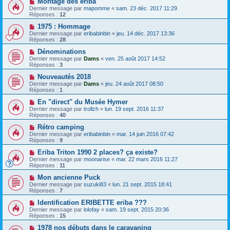
Montage des eriba
Dernier message par
mapomme
«
sam. 23 déc. 2017 11:29
Réponses :
12
1975 : Hommage
Dernier message par
eribabinbin
«
jeu. 14 déc. 2017 13:36
Réponses :
28
Dénominations
Dernier message par
Dams
«
ven. 25 août 2017 14:52
Réponses :
3
Nouveautés 2018
Dernier message par
Dams
«
jeu. 24 août 2017 08:50
Réponses :
1
En "direct" du Musée Hymer
Dernier message par
trollzh
«
lun. 19 sept. 2016 11:37
Réponses :
40
Rétro camping
Dernier message par
eribabinbin
«
mar. 14 juin 2016 07:42
Réponses :
9
Eriba Triton 1990 2 places? ça existe?
Dernier message par
moonarise
«
mar. 22 mars 2016 11:27
Réponses :
11
Mon ancienne Puck
Dernier message par
suzuki83
«
lun. 21 sept. 2015 18:41
Réponses :
7
Identification ERIBETTE eriba ???
Dernier message par
lolofay
«
sam. 19 sept. 2015 20:36
Réponses :
15
1978 nos débuts dans le caravaning