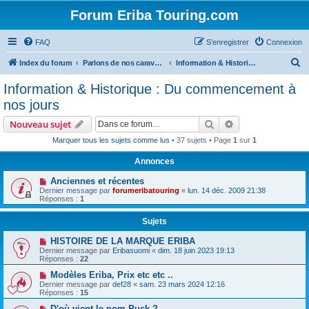
Forum Eriba Touring.com
FAQ
S’enregistrer
Connexion
R
Index du forum
Parlons de nos caravanes (anciennes et récentes)
Information & Historique : Du commencement à nos jours
e
Information & Historique : Du commencement à
c
nos jours
h
Rechercher
Recherche avanc
Nouveau sujet
e
Marquer tous les sujets comme lus
• 37 sujets • Page
1
sur
1
r
Annonces
c
h
Anciennes et récentes
Dernier message par
forumeribatouring
«
lun. 14 déc. 2009 21:38
e
Réponses :
1
r
Sujets
HISTOIRE DE LA MARQUE ERIBA
Dernier message par
Eribasuomi
«
dim. 18 juin 2023 19:13
Réponses :
22
Modèles Eriba, Prix etc etc ..
Dernier message par
def28
«
sam. 23 mars 2024 12:16
Réponses :
15
D'où vient le nom Puck ?