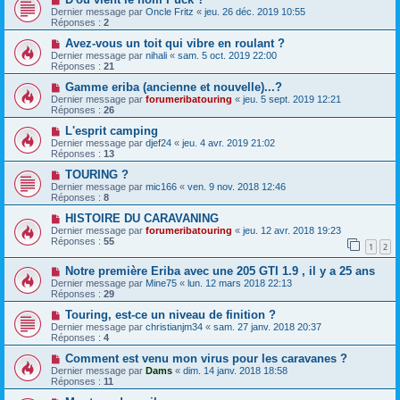
Dernier message par
Oncle Fritz
«
jeu. 26 déc. 2019 10:55
Réponses :
2
Avez-vous un toit qui vibre en roulant ?
Dernier message par
nihali
«
sam. 5 oct. 2019 22:00
Réponses :
21
Gamme eriba (ancienne et nouvelle)...?
Dernier message par
forumeribatouring
«
jeu. 5 sept. 2019 12:21
Réponses :
26
L'esprit camping
Dernier message par
djef24
«
jeu. 4 avr. 2019 21:02
Réponses :
13
TOURING ?
Dernier message par
mic166
«
ven. 9 nov. 2018 12:46
Réponses :
8
HISTOIRE DU CARAVANING
Dernier message par
forumeribatouring
«
jeu. 12 avr. 2018 19:23
Réponses :
55
1
2
Notre première Eriba avec une 205 GTI 1.9 , il y a 25 ans
Dernier message par
Mine75
«
lun. 12 mars 2018 22:13
Réponses :
29
Touring, est-ce un niveau de finition ?
Dernier message par
christianjm34
«
sam. 27 janv. 2018 20:37
Réponses :
4
Comment est venu mon virus pour les caravanes ?
Dernier message par
Dams
«
dim. 14 janv. 2018 18:58
Réponses :
11