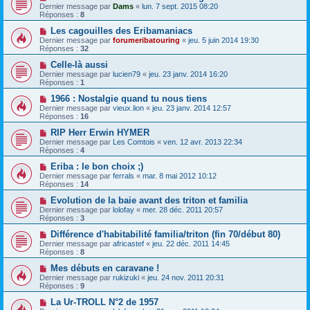
Dernier message par
Dams
«
lun. 7 sept. 2015 08:20
Réponses :
8
Les cagouilles des Eribamaniacs
Dernier message par
forumeribatouring
«
jeu. 5 juin 2014 19:30
Réponses :
32
Celle-là aussi
Dernier message par
lucien79
«
jeu. 23 janv. 2014 16:20
Réponses :
1
1966 : Nostalgie quand tu nous tiens
Dernier message par
vieux.lion
«
jeu. 23 janv. 2014 12:57
Réponses :
16
RIP Herr Erwin HYMER
Dernier message par
Les Comtois
«
ven. 12 avr. 2013 22:34
Réponses :
4
Eriba : le bon choix ;)
Dernier message par
ferrals
«
mar. 8 mai 2012 10:12
Réponses :
14
Evolution de la baie avant des triton et familia
Dernier message par
lolofay
«
mer. 28 déc. 2011 20:57
Réponses :
3
Différence d'habitabilité familia/triton (fin 70/début 80)
Dernier message par
africastef
«
jeu. 22 déc. 2011 14:45
Réponses :
8
Mes débuts en caravane !
Dernier message par
rukizuki
«
jeu. 24 nov. 2011 20:31
Réponses :
9
La Ur-TROLL N°2 de 1957