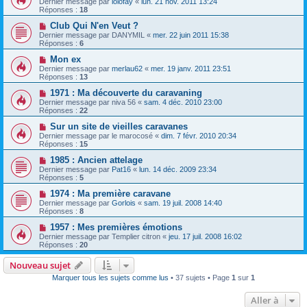
Dernier message par
lolofay
«
lun. 21 nov. 2011 13:24
Réponses :
18
Club Qui N'en Veut ?
Dernier message par
DANYMIL
«
mer. 22 juin 2011 15:38
Réponses :
6
Mon ex
Dernier message par
merlau62
«
mer. 19 janv. 2011 23:51
Réponses :
13
1971 : Ma découverte du caravaning
Dernier message par
niva 56
«
sam. 4 déc. 2010 23:00
Réponses :
22
Sur un site de vieilles caravanes
Dernier message par
le marocosé
«
dim. 7 févr. 2010 20:34
Réponses :
15
1985 : Ancien attelage
Dernier message par
Pat16
«
lun. 14 déc. 2009 23:34
Réponses :
5
1974 : Ma première caravane
Dernier message par
Gorlois
«
sam. 19 juil. 2008 14:40
Réponses :
8
1957 : Mes premières émotions
Dernier message par
Templier citron
«
jeu. 17 juil. 2008 16:02
Réponses :
20
Nouveau sujet
Marquer tous les sujets comme lus
• 37 sujets • Page
1
sur
1
Aller à