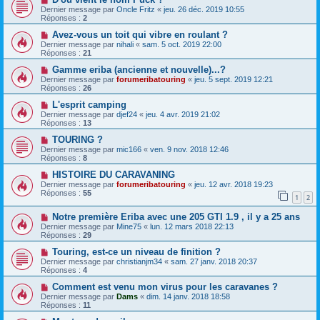
Dernier message par
Oncle Fritz
«
jeu. 26 déc. 2019 10:55
Réponses :
2
Avez-vous un toit qui vibre en roulant ?
Dernier message par
nihali
«
sam. 5 oct. 2019 22:00
Réponses :
21
Gamme eriba (ancienne et nouvelle)...?
Dernier message par
forumeribatouring
«
jeu. 5 sept. 2019 12:21
Réponses :
26
L'esprit camping
Dernier message par
djef24
«
jeu. 4 avr. 2019 21:02
Réponses :
13
TOURING ?
Dernier message par
mic166
«
ven. 9 nov. 2018 12:46
Réponses :
8
HISTOIRE DU CARAVANING
Dernier message par
forumeribatouring
«
jeu. 12 avr. 2018 19:23
Réponses :
55
1
2
Notre première Eriba avec une 205 GTI 1.9 , il y a 25 ans
Dernier message par
Mine75
«
lun. 12 mars 2018 22:13
Réponses :
29
Touring, est-ce un niveau de finition ?
Dernier message par
christianjm34
«
sam. 27 janv. 2018 20:37
Réponses :
4
Comment est venu mon virus pour les caravanes ?
Dernier message par
Dams
«
dim. 14 janv. 2018 18:58
Réponses :
11