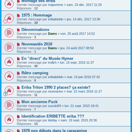
Montage des eriba
Dernier message par
mapomme
«
sam. 23 déc. 2017 11:29
Réponses :
12
1975 : Hommage
Dernier message par
eribabinbin
«
jeu. 14 déc. 2017 13:36
Réponses :
28
Dénominations
Dernier message par
Dams
«
ven. 25 août 2017 14:52
Réponses :
3
Nouveautés 2018
Dernier message par
Dams
«
jeu. 24 août 2017 08:50
Réponses :
1
En "direct" du Musée Hymer
Dernier message par
trollzh
«
lun. 19 sept. 2016 11:37
Réponses :
40
Rétro camping
Dernier message par
eribabinbin
«
mar. 14 juin 2016 07:42
Réponses :
9
Eriba Triton 1990 2 places? ça existe?
Dernier message par
moonarise
«
mar. 22 mars 2016 11:27
Réponses :
11
Mon ancienne Puck
Dernier message par
suzuki83
«
lun. 21 sept. 2015 18:41
Réponses :
7
Identification ERIBETTE eriba ???
Dernier message par
lolofay
«
sam. 19 sept. 2015 20:36
Réponses :
15
1978 nos débuts dans le caravaning