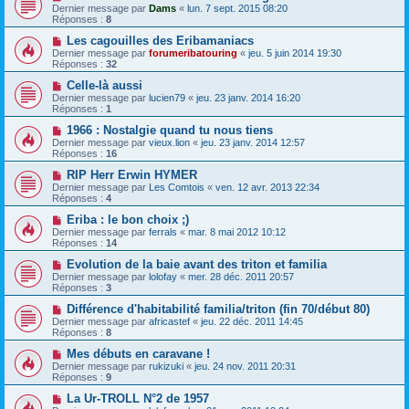
Dernier message par
Dams
«
lun. 7 sept. 2015 08:20
Réponses :
8
Les cagouilles des Eribamaniacs
Dernier message par
forumeribatouring
«
jeu. 5 juin 2014 19:30
Réponses :
32
Celle-là aussi
Dernier message par
lucien79
«
jeu. 23 janv. 2014 16:20
Réponses :
1
1966 : Nostalgie quand tu nous tiens
Dernier message par
vieux.lion
«
jeu. 23 janv. 2014 12:57
Réponses :
16
RIP Herr Erwin HYMER
Dernier message par
Les Comtois
«
ven. 12 avr. 2013 22:34
Réponses :
4
Eriba : le bon choix ;)
Dernier message par
ferrals
«
mar. 8 mai 2012 10:12
Réponses :
14
Evolution de la baie avant des triton et familia
Dernier message par
lolofay
«
mer. 28 déc. 2011 20:57
Réponses :
3
Différence d'habitabilité familia/triton (fin 70/début 80)
Dernier message par
africastef
«
jeu. 22 déc. 2011 14:45
Réponses :
8
Mes débuts en caravane !
Dernier message par
rukizuki
«
jeu. 24 nov. 2011 20:31
Réponses :
9
La Ur-TROLL N°2 de 1957