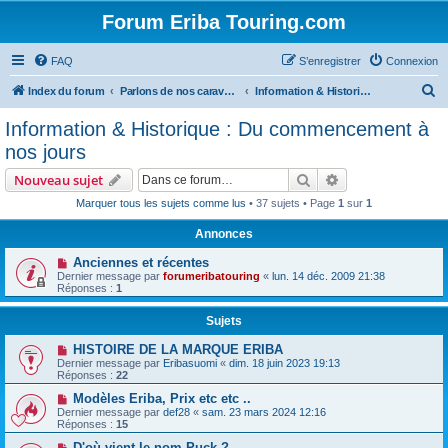
Forum Eriba Touring.com
FAQ
S’enregistrer
Connexion
R
Index du forum
Parlons de nos caravanes (anciennes et récentes)
Information & Historique : Du commencement à nos jours
e
Information & Historique : Du commencement à
c
nos jours
h
Rechercher
Recherche avanc
Nouveau sujet
e
Marquer tous les sujets comme lus
• 37 sujets • Page
1
sur
1
r
Annonces
c
h
Anciennes et récentes
Dernier message par
forumeribatouring
«
lun. 14 déc. 2009 21:38
e
Réponses :
1
r
Sujets
HISTOIRE DE LA MARQUE ERIBA
Dernier message par
Eribasuomi
«
dim. 18 juin 2023 19:13
Réponses :
22
Modèles Eriba, Prix etc etc ..
Dernier message par
def28
«
sam. 23 mars 2024 12:16
Réponses :
15
D'où vient le nom Puck ?