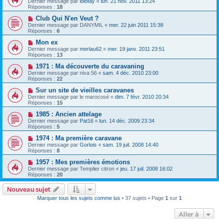
Dernier message par
lolofay
«
lun. 21 nov. 2011 13:24
Réponses :
18
Club Qui N'en Veut ?
Dernier message par
DANYMIL
«
mer. 22 juin 2011 15:38
Réponses :
6
Mon ex
Dernier message par
merlau62
«
mer. 19 janv. 2011 23:51
Réponses :
13
1971 : Ma découverte du caravaning
Dernier message par
niva 56
«
sam. 4 déc. 2010 23:00
Réponses :
22
Sur un site de vieilles caravanes
Dernier message par
le marocosé
«
dim. 7 févr. 2010 20:34
Réponses :
15
1985 : Ancien attelage
Dernier message par
Pat16
«
lun. 14 déc. 2009 23:34
Réponses :
5
1974 : Ma première caravane
Dernier message par
Gorlois
«
sam. 19 juil. 2008 14:40
Réponses :
8
1957 : Mes premières émotions
Dernier message par
Templier citron
«
jeu. 17 juil. 2008 16:02
Réponses :
20
Nouveau sujet
Marquer tous les sujets comme lus
• 37 sujets • Page
1
sur
1
Aller à