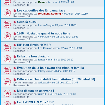
Dernier message par
Dams
«
lun. 7 sept. 2015 08:20
Réponses :
8
Les cagouilles des Eribamaniacs
Dernier message par
forumeribatouring
«
jeu. 5 juin 2014 19:30
Réponses :
32
Celle-là aussi
Dernier message par
lucien79
«
jeu. 23 janv. 2014 16:20
Réponses :
1
1966 : Nostalgie quand tu nous tiens
Dernier message par
vieux.lion
«
jeu. 23 janv. 2014 12:57
Réponses :
16
RIP Herr Erwin HYMER
Dernier message par
Les Comtois
«
ven. 12 avr. 2013 22:34
Réponses :
4
Eriba : le bon choix ;)
Dernier message par
ferrals
«
mar. 8 mai 2012 10:12
Réponses :
14
Evolution de la baie avant des triton et familia
Dernier message par
lolofay
«
mer. 28 déc. 2011 20:57
Réponses :
3
Différence d'habitabilité familia/triton (fin 70/début 80)
Dernier message par
africastef
«
jeu. 22 déc. 2011 14:45
Réponses :
8
Mes débuts en caravane !
Dernier message par
rukizuki
«
jeu. 24 nov. 2011 20:31
Réponses :
9
La Ur-TROLL N°2 de 1957