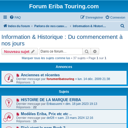
Forum Eriba Touring.com
FAQ
S’enregistrer
Connexion
R
Index du forum
Parlons de nos caravanes (anciennes et récentes)
Information & Historique : Du commencement à nos jours
e
Information & Historique : Du commencement à
c
nos jours
h
Rechercher
Recherche avanc
Nouveau sujet
e
Marquer tous les sujets comme lus
• 37 sujets • Page
1
sur
1
r
Annonces
c
h
Anciennes et récentes
Dernier message par
forumeribatouring
«
lun. 14 déc. 2009 21:38
e
Réponses :
1
r
Sujets
HISTOIRE DE LA MARQUE ERIBA
Dernier message par
Eribasuomi
«
dim. 18 juin 2023 19:13
Réponses :
22
Modèles Eriba, Prix etc etc ..
Dernier message par
def28
«
sam. 23 mars 2024 12:16
Réponses :
15
D'où vient le nom Puck ?