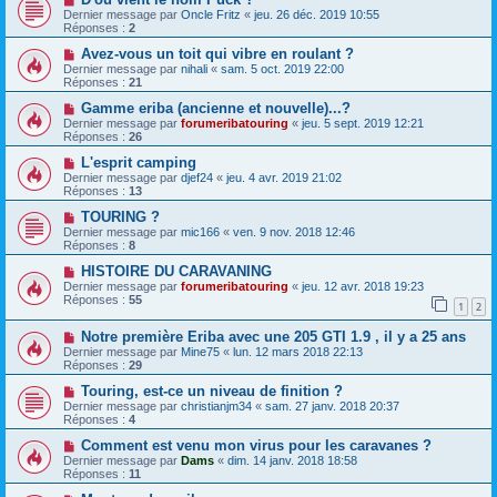
Dernier message par
Oncle Fritz
«
jeu. 26 déc. 2019 10:55
Réponses :
2
Avez-vous un toit qui vibre en roulant ?
Dernier message par
nihali
«
sam. 5 oct. 2019 22:00
Réponses :
21
Gamme eriba (ancienne et nouvelle)...?
Dernier message par
forumeribatouring
«
jeu. 5 sept. 2019 12:21
Réponses :
26
L'esprit camping
Dernier message par
djef24
«
jeu. 4 avr. 2019 21:02
Réponses :
13
TOURING ?
Dernier message par
mic166
«
ven. 9 nov. 2018 12:46
Réponses :
8
HISTOIRE DU CARAVANING
Dernier message par
forumeribatouring
«
jeu. 12 avr. 2018 19:23
Réponses :
55
1
2
Notre première Eriba avec une 205 GTI 1.9 , il y a 25 ans
Dernier message par
Mine75
«
lun. 12 mars 2018 22:13
Réponses :
29
Touring, est-ce un niveau de finition ?
Dernier message par
christianjm34
«
sam. 27 janv. 2018 20:37
Réponses :
4
Comment est venu mon virus pour les caravanes ?
Dernier message par
Dams
«
dim. 14 janv. 2018 18:58
Réponses :
11