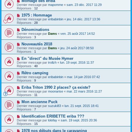
Montage des eriba
Dernier message par
mapomme
«
sam. 23 déc. 2017 11:29
Réponses :
12
1975 : Hommage
Dernier message par
eribabinbin
«
jeu. 14 déc. 2017 13:36
Réponses :
28
Dénominations
Dernier message par
Dams
«
ven. 25 août 2017 14:52
Réponses :
3
Nouveautés 2018
Dernier message par
Dams
«
jeu. 24 août 2017 08:50
Réponses :
1
En "direct" du Musée Hymer
Dernier message par
trollzh
«
lun. 19 sept. 2016 11:37
Réponses :
40
Rétro camping
Dernier message par
eribabinbin
«
mar. 14 juin 2016 07:42
Réponses :
9
Eriba Triton 1990 2 places? ça existe?
Dernier message par
moonarise
«
mar. 22 mars 2016 11:27
Réponses :
11
Mon ancienne Puck
Dernier message par
suzuki83
«
lun. 21 sept. 2015 18:41
Réponses :
7
Identification ERIBETTE eriba ???
Dernier message par
lolofay
«
sam. 19 sept. 2015 20:36
Réponses :
15
1978 nos débuts dans le caravaning