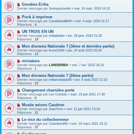
Goodies Eriba
Dernier message par
Sunnypuckette
«
mar. 24 sept. 2024 14:32
Puck à imprimer
Dernier message par
Carabistouille54
«
mer. 4 sept. 2024 11:17
Réponses :
4
UN TROIS EN UN
Dernier message par
eribabinbin
«
lun. 29 janv. 2024 21:35
Réponses :
19
Mon diorama Nationale 7 (3éme et dernière partie)
Dernier message par
bruno3166
«
jeu. 24 août 2023 20:30
Réponses :
13
miniature
Dernier message par
LANDERIBA
«
ven. 7 avr. 2023 16:20
Réponses :
1
Mon diorama Nationale 7 (2éme partie)
Dernier message par
eribamaniadu80
«
lun. 8 août 2022 21:32
Réponses :
23
Changement charnière porte
Dernier message par
Les Comtois
«
sam. 19 juin 2021 17:36
Réponses :
6
Musée avions Caudron
Dernier message par
JeanYvon
«
ven. 11 juin 2021 13:16
Réponses :
11
Le vice du collectionneur
Dernier message par
Chambord45
«
ven. 19 mars 2021 15:21
Réponses :
37