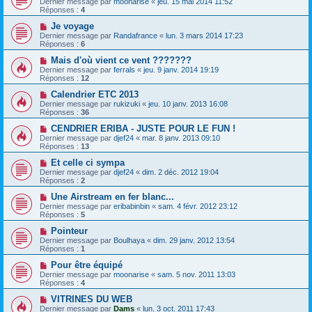
Dernier message par
moonarise
«
jeu. 15 mai 2014 11:52
Réponses :
4
Je voyage
Dernier message par
Randafrance
«
lun. 3 mars 2014 17:23
Réponses :
6
Mais d'où vient ce vent ???????
Dernier message par
ferrals
«
jeu. 9 janv. 2014 19:19
Réponses :
12
Calendrier ETC 2013
Dernier message par
rukizuki
«
jeu. 10 janv. 2013 16:08
Réponses :
36
CENDRIER ERIBA - JUSTE POUR LE FUN !
Dernier message par
djef24
«
mar. 8 janv. 2013 09:10
Réponses :
13
Et celle ci sympa
Dernier message par
djef24
«
dim. 2 déc. 2012 19:04
Réponses :
2
Une Airstream en fer blanc...
Dernier message par
eribabinbin
«
sam. 4 févr. 2012 23:12
Réponses :
5
Pointeur
Dernier message par
Boulhaya
«
dim. 29 janv. 2012 13:54
Réponses :
1
Pour être équipé
Dernier message par
moonarise
«
sam. 5 nov. 2011 13:03
Réponses :
4
VITRINES DU WEB
Dernier message par
Dams
«
lun. 3 oct. 2011 17:43