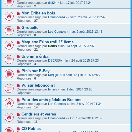
Dernier message par
djef24
«
lun. 17 juil. 2017 14:24
Réponses :
2
Mon Eriba en bois
Dernier message par
Chambord45
«
sam. 29 avr. 2017 19:54
Réponses :
27
Girouette
Dernier message par
Les Comtois
«
mar. 2 août 2016 13:43
Réponses :
8
Maquette Eriba troll 1/18eme
Dernier message par
Dams
«
lun. 14 sept. 2015 20:37
Réponses :
22
Une mini ériba
Dernier message par
DSERIBA
«
lun. 24 août 2015 17:23
Réponses :
4
Pin's sur E-Bay
Dernier message par
Kerjuju 29
«
sam. 13 juin 2015 18:53
Réponses :
6
Vu sur leboncoin !
Dernier message par
ferrals
«
lun. 1 déc. 2014 23:10
Réponses :
1
Pour des amis pédalous Bretons
Dernier message par
Les Comtois
«
dim. 2 nov. 2014 21:34
Réponses :
14
Cendriers et verres
Dernier message par
Chambord45
«
lun. 19 mai 2014 12:59
Réponses :
11
CD Robles