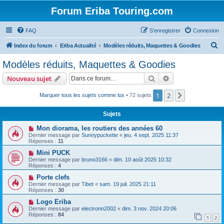
Forum Eriba Touring.com
FAQ
S’enregistrer
Connexion
R
Index du forum
Eriba Actualité
Modèles réduits, Maquettes & Goodies
e
Modèles réduits, Maquettes & Goodies
c
Rechercher
Recherche avanc
Nouveau sujet
h
e
1
2
Suivante
Marquer tous les sujets comme lus
• 72 sujets
r
Sujets
c
Mon diorama, les routiers des années 60
h
Dernier message par
Sunnypuckette
«
jeu. 4 sept. 2025 11:37
Réponses :
11
e
Mini PUCK
r
Dernier message par
bruno3166
«
dim. 10 août 2025 10:32
Réponses :
4
Porte clefs
Dernier message par
Tibet
«
sam. 19 juil. 2025 21:11
Réponses :
30
Logo Eriba
Dernier message par
electronn2002
«
dim. 3 nov. 2024 20:06
Réponses :
84
1
2