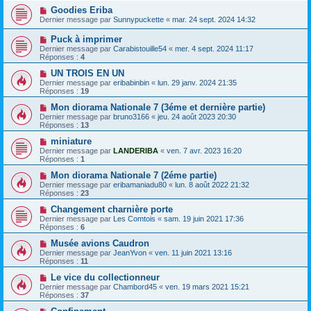
Goodies Eriba
Dernier message par
Sunnypuckette
«
mar. 24 sept. 2024 14:32
Puck à imprimer
Dernier message par
Carabistouille54
«
mer. 4 sept. 2024 11:17
Réponses :
4
UN TROIS EN UN
Dernier message par
eribabinbin
«
lun. 29 janv. 2024 21:35
Réponses :
19
Mon diorama Nationale 7 (3éme et dernière partie)
Dernier message par
bruno3166
«
jeu. 24 août 2023 20:30
Réponses :
13
miniature
Dernier message par
LANDERIBA
«
ven. 7 avr. 2023 16:20
Réponses :
1
Mon diorama Nationale 7 (2éme partie)
Dernier message par
eribamaniadu80
«
lun. 8 août 2022 21:32
Réponses :
23
Changement charnière porte
Dernier message par
Les Comtois
«
sam. 19 juin 2021 17:36
Réponses :
6
Musée avions Caudron
Dernier message par
JeanYvon
«
ven. 11 juin 2021 13:16
Réponses :
11
Le vice du collectionneur
Dernier message par
Chambord45
«
ven. 19 mars 2021 15:21
Réponses :
37