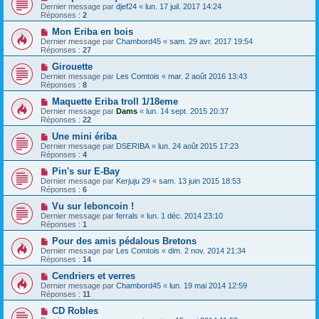
Dernier message par
djef24
«
lun. 17 juil. 2017 14:24
Réponses :
2
Mon Eriba en bois
Dernier message par
Chambord45
«
sam. 29 avr. 2017 19:54
Réponses :
27
Girouette
Dernier message par
Les Comtois
«
mar. 2 août 2016 13:43
Réponses :
8
Maquette Eriba troll 1/18eme
Dernier message par
Dams
«
lun. 14 sept. 2015 20:37
Réponses :
22
Une mini ériba
Dernier message par
DSERIBA
«
lun. 24 août 2015 17:23
Réponses :
4
Pin's sur E-Bay
Dernier message par
Kerjuju 29
«
sam. 13 juin 2015 18:53
Réponses :
6
Vu sur leboncoin !
Dernier message par
ferrals
«
lun. 1 déc. 2014 23:10
Réponses :
1
Pour des amis pédalous Bretons
Dernier message par
Les Comtois
«
dim. 2 nov. 2014 21:34
Réponses :
14
Cendriers et verres
Dernier message par
Chambord45
«
lun. 19 mai 2014 12:59
Réponses :
11
CD Robles