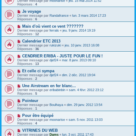
Dernier message par
moonarise
«
jeu. 15 mai 2014 11:52
Réponses :
4
Je voyage
Dernier message par
Randafrance
«
lun. 3 mars 2014 17:23
Réponses :
6
Mais d'où vient ce vent ???????
Dernier message par
ferrals
«
jeu. 9 janv. 2014 19:19
Réponses :
12
Calendrier ETC 2013
Dernier message par
rukizuki
«
jeu. 10 janv. 2013 16:08
Réponses :
36
CENDRIER ERIBA - JUSTE POUR LE FUN !
Dernier message par
djef24
«
mar. 8 janv. 2013 09:10
Réponses :
13
Et celle ci sympa
Dernier message par
djef24
«
dim. 2 déc. 2012 19:04
Réponses :
2
Une Airstream en fer blanc...
Dernier message par
eribabinbin
«
sam. 4 févr. 2012 23:12
Réponses :
5
Pointeur
Dernier message par
Boulhaya
«
dim. 29 janv. 2012 13:54
Réponses :
1
Pour être équipé
Dernier message par
moonarise
«
sam. 5 nov. 2011 13:03
Réponses :
4
VITRINES DU WEB
Dernier message par
Dams
«
lun. 3 oct. 2011 17:43