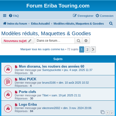
Forum Eriba Touring.com
FAQ
S’enregistrer
Connexion
R
Index du forum
Eriba Actualité
Modèles réduits, Maquettes & Goodies
e
Modèles réduits, Maquettes & Goodies
c
Rechercher
Recherche avanc
Nouveau sujet
h
e
1
2
Suivante
Marquer tous les sujets comme lus
• 72 sujets
r
Sujets
c
Mon diorama, les routiers des années 60
h
Dernier message par
Sunnypuckette
«
jeu. 4 sept. 2025 11:37
Réponses :
11
e
Mini PUCK
r
Dernier message par
bruno3166
«
dim. 10 août 2025 10:32
Réponses :
4
Porte clefs
Dernier message par
Tibet
«
sam. 19 juil. 2025 21:11
Réponses :
30
Logo Eriba
Dernier message par
electronn2002
«
dim. 3 nov. 2024 20:06
Réponses :
84
1
2