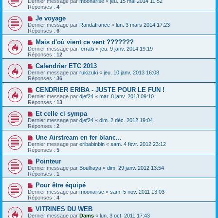
Dernier message par
moonarise
«
jeu. 15 mai 2014 11:52
Réponses :
4
Je voyage
Dernier message par
Randafrance
«
lun. 3 mars 2014 17:23
Réponses :
6
Mais d'où vient ce vent ???????
Dernier message par
ferrals
«
jeu. 9 janv. 2014 19:19
Réponses :
12
Calendrier ETC 2013
Dernier message par
rukizuki
«
jeu. 10 janv. 2013 16:08
Réponses :
36
CENDRIER ERIBA - JUSTE POUR LE FUN !
Dernier message par
djef24
«
mar. 8 janv. 2013 09:10
Réponses :
13
Et celle ci sympa
Dernier message par
djef24
«
dim. 2 déc. 2012 19:04
Réponses :
2
Une Airstream en fer blanc...
Dernier message par
eribabinbin
«
sam. 4 févr. 2012 23:12
Réponses :
5
Pointeur
Dernier message par
Boulhaya
«
dim. 29 janv. 2012 13:54
Réponses :
1
Pour être équipé
Dernier message par
moonarise
«
sam. 5 nov. 2011 13:03
Réponses :
4
VITRINES DU WEB
Dernier message par
Dams
«
lun. 3 oct. 2011 17:43