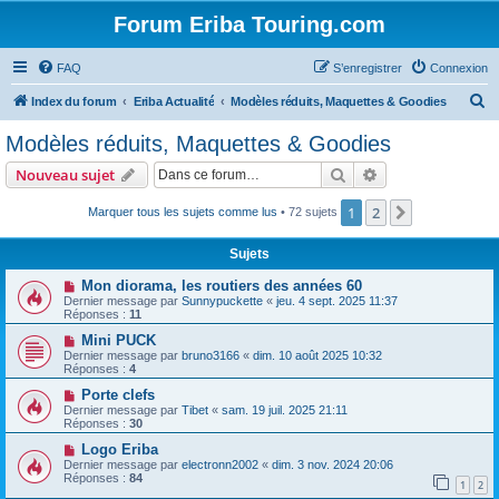
Forum Eriba Touring.com
FAQ
S’enregistrer
Connexion
R
Index du forum
Eriba Actualité
Modèles réduits, Maquettes & Goodies
e
Modèles réduits, Maquettes & Goodies
c
Rechercher
Recherche avanc
Nouveau sujet
h
e
1
2
Suivante
Marquer tous les sujets comme lus
• 72 sujets
r
Sujets
c
Mon diorama, les routiers des années 60
h
Dernier message par
Sunnypuckette
«
jeu. 4 sept. 2025 11:37
Réponses :
11
e
Mini PUCK
r
Dernier message par
bruno3166
«
dim. 10 août 2025 10:32
Réponses :
4
Porte clefs
Dernier message par
Tibet
«
sam. 19 juil. 2025 21:11
Réponses :
30
Logo Eriba
Dernier message par
electronn2002
«
dim. 3 nov. 2024 20:06
Réponses :
84
1
2