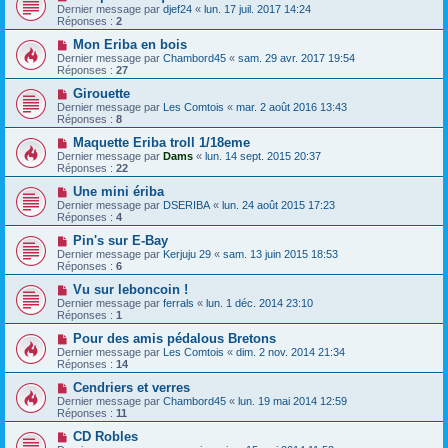
Dernier message par
djef24
«
lun. 17 juil. 2017 14:24
Réponses :
2
Mon Eriba en bois
Dernier message par
Chambord45
«
sam. 29 avr. 2017 19:54
Réponses :
27
Girouette
Dernier message par
Les Comtois
«
mar. 2 août 2016 13:43
Réponses :
8
Maquette Eriba troll 1/18eme
Dernier message par
Dams
«
lun. 14 sept. 2015 20:37
Réponses :
22
Une mini ériba
Dernier message par
DSERIBA
«
lun. 24 août 2015 17:23
Réponses :
4
Pin's sur E-Bay
Dernier message par
Kerjuju 29
«
sam. 13 juin 2015 18:53
Réponses :
6
Vu sur leboncoin !
Dernier message par
ferrals
«
lun. 1 déc. 2014 23:10
Réponses :
1
Pour des amis pédalous Bretons
Dernier message par
Les Comtois
«
dim. 2 nov. 2014 21:34
Réponses :
14
Cendriers et verres
Dernier message par
Chambord45
«
lun. 19 mai 2014 12:59
Réponses :
11
CD Robles