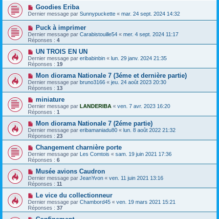
Goodies Eriba
Dernier message par
Sunnypuckette
«
mar. 24 sept. 2024 14:32
Puck à imprimer
Dernier message par
Carabistouille54
«
mer. 4 sept. 2024 11:17
Réponses :
4
UN TROIS EN UN
Dernier message par
eribabinbin
«
lun. 29 janv. 2024 21:35
Réponses :
19
Mon diorama Nationale 7 (3éme et dernière partie)
Dernier message par
bruno3166
«
jeu. 24 août 2023 20:30
Réponses :
13
miniature
Dernier message par
LANDERIBA
«
ven. 7 avr. 2023 16:20
Réponses :
1
Mon diorama Nationale 7 (2éme partie)
Dernier message par
eribamaniadu80
«
lun. 8 août 2022 21:32
Réponses :
23
Changement charnière porte
Dernier message par
Les Comtois
«
sam. 19 juin 2021 17:36
Réponses :
6
Musée avions Caudron
Dernier message par
JeanYvon
«
ven. 11 juin 2021 13:16
Réponses :
11
Le vice du collectionneur
Dernier message par
Chambord45
«
ven. 19 mars 2021 15:21
Réponses :
37