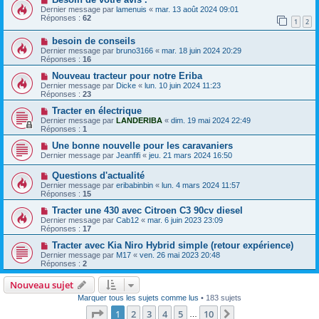
Dernier message par
lamenuis
«
mar. 13 août 2024 09:01
Réponses :
62
1
2
besoin de conseils
Dernier message par
bruno3166
«
mar. 18 juin 2024 20:29
Réponses :
16
Nouveau tracteur pour notre Eriba
Dernier message par
Dicke
«
lun. 10 juin 2024 11:23
Réponses :
23
Tracter en électrique
Dernier message par
LANDERIBA
«
dim. 19 mai 2024 22:49
Réponses :
1
Une bonne nouvelle pour les caravaniers
Dernier message par
Jeanfifi
«
jeu. 21 mars 2024 16:50
Questions d'actualité
Dernier message par
eribabinbin
«
lun. 4 mars 2024 11:57
Réponses :
15
Tracter une 430 avec Citroen C3 90cv diesel
Dernier message par
Cab12
«
mar. 6 juin 2023 23:09
Réponses :
17
Tracter avec Kia Niro Hybrid simple (retour expérience)
Dernier message par
M17
«
ven. 26 mai 2023 20:48
Réponses :
2
Nouveau sujet
Marquer tous les sujets comme lus
• 183 sujets
Page
1
sur
10
1
2
3
4
5
10
Suivante
…