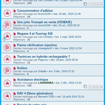
Dernier message par
Les Comtois
«
lun. 19 janv. 2026 20:46
Réponses :
154
1
2
3
4
Consommation d'adblue
Dernier message par
bruno3166
«
mar. 16 déc. 2025 21:48
Réponses :
18
Une jolie Triumph en vente (VENDUE)
Dernier message par
bruno3166
«
dim. 26 oct. 2025 09:10
Réponses :
5
Megane 4 et Touring 418
Dernier message par
Les Comtois
«
lun. 1 sept. 2025 18:54
Réponses :
33
Panne vérification injection
Dernier message par
chataigne42
«
dim. 9 mars 2025 12:34
Réponses :
4
Tractrices en hybride rechargeable ?
Dernier message par
Papyrus
«
dim. 26 janv. 2025 08:34
Réponses :
15
Koléos
Dernier message par
Eribalin
«
lun. 9 déc. 2024 07:32
Réponses :
6
Assistance electrique
Dernier message par
LANDERIBA
«
lun. 2 déc. 2024 13:33
Réponses :
156
1
2
3
4
RAV 4 (5ème génération)
Dernier message par
Bernard-7338
«
ven. 16 août 2024 15:14
Réponses :
16
Besoin de votre avis .