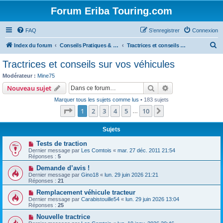
Forum Eriba Touring.com
FAQ
S’enregistrer
Connexion
R
Index du forum
Conseils Pratiques & Art de voyager
Tractrices et conseils sur vos véhicules
e
Tractrices et conseils sur vos véhicules
c
Modérateur :
Mine75
h
Rechercher
Recherche avanc
Nouveau sujet
e
Marquer tous les sujets comme lus
• 183 sujets
r
Page
1
sur
10
1
2
3
4
5
10
Suivante
…
c
h
Sujets
e
Tests de traction
Dernier message par
Les Comtois
«
mar. 27 déc. 2011 21:54
r
Réponses :
5
Demande d’avis !
Dernier message par
Gino18
«
lun. 29 juin 2026 21:21
Réponses :
21
Remplacement véhicule tracteur
Dernier message par
Carabistouille54
«
lun. 29 juin 2026 13:04
Réponses :
25
Nouvelle tractrice