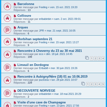
Barcelonne
Dernier message par
Feeling
«
ven. 15 oct. 2021 19:20
Réponses :
13
Collioure
Dernier message par
eribabinbin
«
sam. 2 oct. 2021 09:01
Réponses :
11
Arques
Dernier message par
JPR
«
mar. 21 sept. 2021 16:05
Réponses :
6
Morbihan septembre 21
Dernier message par
Feeling
«
mer. 15 sept. 2021 13:27
Réponses :
9
Rencontre à Cheverny du 23 au 30 mai 2021
Dernier message par
eco
«
dim. 18 juil. 2021 14:45
Réponses :
199
1
2
3
4
Limeuil en Dordogne
Dernier message par
Eribabill
«
mer. 30 juin 2021 19:26
Réponses :
6
Rencontre à Aubigny/Nère (18) 01 au 10.06.2019
Dernier message par
puckista
«
lun. 28 juin 2021 10:07
Réponses :
229
1
2
3
4
5
DECOUVERTE NORVEGE
Dernier message par
eribabinbin
«
mar. 18 mai 2021 20:29
Réponses :
2
Visite d'une cave de Champagne
Dernier message par
Feeling
«
sam. 23 janv. 2021 17:56