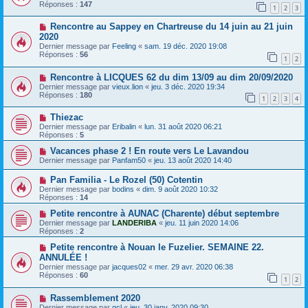
Réponses :
147
1
2
3
Rencontre au Sappey en Chartreuse du 14 juin au 21 juin
2020
Dernier message par
Feeling
«
sam. 19 déc. 2020 19:08
Réponses :
56
1
2
Rencontre à LICQUES 62 du dim 13/09 au dim 20/09/2020
Dernier message par
vieux.lion
«
jeu. 3 déc. 2020 19:34
Réponses :
180
1
2
3
4
Thiezac
Dernier message par
Eribalin
«
lun. 31 août 2020 06:21
Réponses :
5
Vacances phase 2 ! En route vers Le Lavandou
Dernier message par
Panfam50
«
jeu. 13 août 2020 14:40
Pan Familia - Le Rozel (50) Cotentin
Dernier message par
bodins
«
dim. 9 août 2020 10:32
Réponses :
14
Petite rencontre à AUNAC (Charente) début septembre
Dernier message par
LANDERIBA
«
jeu. 11 juin 2020 14:06
Réponses :
2
Petite rencontre à Nouan le Fuzelier. SEMAINE 22.
ANNULÉE !
Dernier message par
jacques02
«
mer. 29 avr. 2020 06:38
Réponses :
60
1
2
Rassemblement 2020
Dernier message par
gcl
«
jeu. 30 janv. 2020 09:30