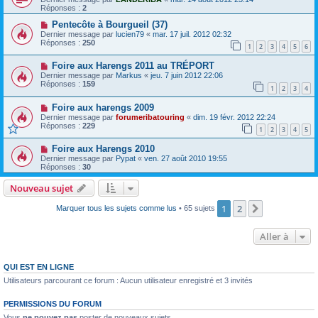
Réponses :
2
Pentecôte à Bourgueil (37)
Dernier message par
lucien79
«
mar. 17 juil. 2012 02:32
Réponses :
250
1
2
3
4
5
6
Foire aux Harengs 2011 au TRÉPORT
Dernier message par
Markus
«
jeu. 7 juin 2012 22:06
Réponses :
159
1
2
3
4
Foire aux harengs 2009
Dernier message par
forumeribatouring
«
dim. 19 févr. 2012 22:24
Réponses :
229
1
2
3
4
5
Foire aux Harengs 2010
Dernier message par
Pypat
«
ven. 27 août 2010 19:55
Réponses :
30
Nouveau sujet
1
2
Suivante
Marquer tous les sujets comme lus
• 65 sujets
Aller à
QUI EST EN LIGNE
Utilisateurs parcourant ce forum : Aucun utilisateur enregistré et 3 invités
PERMISSIONS DU FORUM
Vous
ne pouvez pas
poster de nouveaux sujets