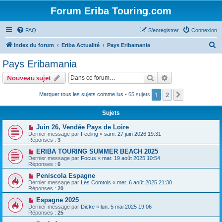
Forum Eriba Touring.com
FAQ
S’enregistrer
Connexion
R
Index du forum
Eriba Actualité
Pays Eribamania
e
Pays Eribamania
c
Rechercher
Recherche avanc
Nouveau sujet
h
e
1
2
Suivante
Marquer tous les sujets comme lus
• 65 sujets
r
Sujets
c
Juin 26, Vendée Pays de Loire
h
Dernier message par
Feeling
«
sam. 27 juin 2026 19:31
Réponses :
3
e
ERIBA TOURING SUMMER BEACH 2025
r
Dernier message par
Focus
«
mar. 19 août 2025 10:54
Réponses :
6
Peniscola Espagne
Dernier message par
Les Comtois
«
mer. 6 août 2025 21:30
Réponses :
20
Espagne 2025
Dernier message par
Dicke
«
lun. 5 mai 2025 19:06
Réponses :
25