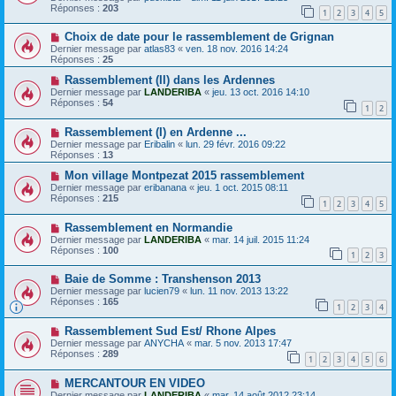
Réponses :
203
1
2
3
4
5
Choix de date pour le rassemblement de Grignan
Dernier message par
atlas83
«
ven. 18 nov. 2016 14:24
Réponses :
25
Rassemblement (II) dans les Ardennes
Dernier message par
LANDERIBA
«
jeu. 13 oct. 2016 14:10
Réponses :
54
1
2
Rassemblement (I) en Ardenne ...
Dernier message par
Eribalin
«
lun. 29 févr. 2016 09:22
Réponses :
13
Mon village Montpezat 2015 rassemblement
Dernier message par
eribanana
«
jeu. 1 oct. 2015 08:11
Réponses :
215
1
2
3
4
5
Rassemblement en Normandie
Dernier message par
LANDERIBA
«
mar. 14 juil. 2015 11:24
Réponses :
100
1
2
3
Baie de Somme : Transhenson 2013
Dernier message par
lucien79
«
lun. 11 nov. 2013 13:22
Réponses :
165
1
2
3
4
Rassemblement Sud Est/ Rhone Alpes
Dernier message par
ANYCHA
«
mar. 5 nov. 2013 17:47
Réponses :
289
1
2
3
4
5
6
MERCANTOUR EN VIDEO
Dernier message par
LANDERIBA
«
mar. 14 août 2012 23:14