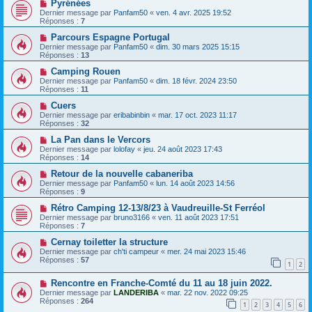
Pyrénées
Dernier message par
Panfam50
«
ven. 4 avr. 2025 19:52
Réponses :
7
Parcours Espagne Portugal
Dernier message par
Panfam50
«
dim. 30 mars 2025 15:15
Réponses :
13
Camping Rouen
Dernier message par
Panfam50
«
dim. 18 févr. 2024 23:50
Réponses :
11
Cuers
Dernier message par
eribabinbin
«
mar. 17 oct. 2023 11:17
Réponses :
32
La Pan dans le Vercors
Dernier message par
lolofay
«
jeu. 24 août 2023 17:43
Réponses :
14
Retour de la nouvelle cabaneriba
Dernier message par
Panfam50
«
lun. 14 août 2023 14:56
Réponses :
9
Rétro Camping 12-13/8/23 à Vaudreuille-St Ferréol
Dernier message par
bruno3166
«
ven. 11 août 2023 17:51
Réponses :
7
Cernay toiletter la structure
Dernier message par
ch'ti campeur
«
mer. 24 mai 2023 15:46
Réponses :
57
1
2
Rencontre en Franche-Comté du 11 au 18 juin 2022.
Dernier message par
LANDERIBA
«
mar. 22 nov. 2022 09:25
Réponses :
264
1
2
3
4
5
6