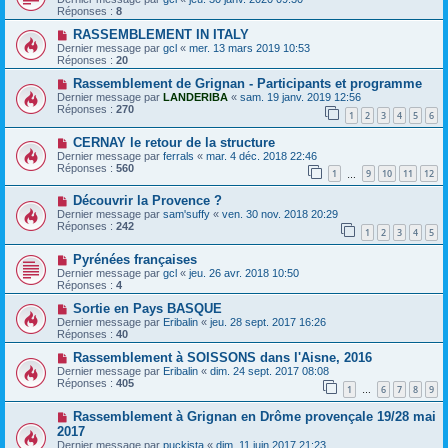
Réponses :
8
RASSEMBLEMENT IN ITALY
Dernier message par
gcl
«
mer. 13 mars 2019 10:53
Réponses :
20
Rassemblement de Grignan - Participants et programme
Dernier message par
LANDERIBA
«
sam. 19 janv. 2019 12:56
Réponses :
270
1
2
3
4
5
6
CERNAY le retour de la structure
Dernier message par
ferrals
«
mar. 4 déc. 2018 22:46
Réponses :
560
1
9
10
11
12
…
Découvrir la Provence ?
Dernier message par
sam'suffy
«
ven. 30 nov. 2018 20:29
Réponses :
242
1
2
3
4
5
Pyrénées françaises
Dernier message par
gcl
«
jeu. 26 avr. 2018 10:50
Réponses :
4
Sortie en Pays BASQUE
Dernier message par
Eribalin
«
jeu. 28 sept. 2017 16:26
Réponses :
40
Rassemblement à SOISSONS dans l'Aisne, 2016
Dernier message par
Eribalin
«
dim. 24 sept. 2017 08:08
Réponses :
405
1
6
7
8
9
…
Rassemblement à Grignan en Drôme provençale 19/28 mai
2017
Dernier message par
puckista
«
dim. 11 juin 2017 21:23