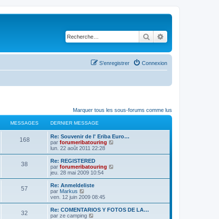
Rechercher
Recherche avancé
S’enregistrer
Connexion
Marquer tous les sous-forums comme lus
MESSAGES
DERNIER MESSAGE
D
Re: Souvenir de l' Eriba Euro…
M
168
e
V
par
forumeribatouring
r
o
lun. 22 août 2011 22:28
e
n
i
i
r
D
Re: REGISTERED
M
38
s
e
l
e
V
par
forumeribatouring
r
e
r
o
jeu. 28 mai 2009 10:54
e
s
m
d
n
i
e
e
i
r
D
Re: Anmeldeliste
M
57
s
s
r
a
e
l
e
V
par
Markus
s
n
r
e
r
o
ven. 12 juin 2009 08:45
e
a
i
s
m
d
g
n
i
g
e
e
e
i
r
D
Re: COMENTARIOS Y FOTOS DE LA…
M
e
r
32
s
s
r
a
e
l
e
e
V
par
ze camping
m
s
n