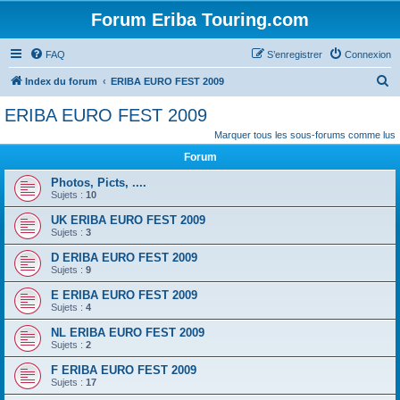
Forum Eriba Touring.com
FAQ
S’enregistrer
Connexion
R
Index du forum
ERIBA EURO FEST 2009
e
ERIBA EURO FEST 2009
c
Marquer tous les sous-forums comme lus
h
Forum
e
Photos, Picts, ....
r
Sujets :
10
c
UK ERIBA EURO FEST 2009
h
Sujets :
3
e
D ERIBA EURO FEST 2009
Sujets :
9
r
E ERIBA EURO FEST 2009
Sujets :
4
NL ERIBA EURO FEST 2009
Sujets :
2
F ERIBA EURO FEST 2009
Sujets :
17