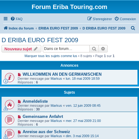
Forum Eriba Touring.com
FAQ
S’enregistrer
Connexion
R
Index du forum
ERIBA EURO FEST 2009
D ERIBA EURO FEST 2009
e
D ERIBA EURO FEST 2009
c
Rechercher
Recherche avanc
Nouveau sujet
h
Marquer tous les sujets comme lus
• 8 sujets • Page
1
sur
1
e
Annonces
r
c
WILLKOMMEN AN DEN GERMANISCHEN
Dernier message par
Markus
«
lun. 18 mai 2009 18:59
h
Réponses :
6
e
Sujets
r
Anmeldeliste
Dernier message par
Markus
«
ven. 12 juin 2009 08:45
Réponses :
30
Gemeinsame Anfahrt
Dernier message par
Markus
«
mer. 27 mai 2009 21:00
Réponses :
6
Anreise aus der Schweiz
Dernier message par
Markus
«
dim. 3 mai 2009 15:14