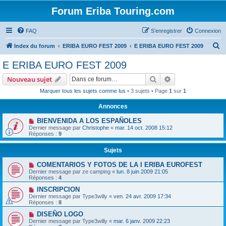
Forum Eriba Touring.com
FAQ
S’enregistrer
Connexion
R
Index du forum
ERIBA EURO FEST 2009
E ERIBA EURO FEST 2009
e
E ERIBA EURO FEST 2009
c
Rechercher
Recherche avanc
Nouveau sujet
h
Marquer tous les sujets comme lus
• 3 sujets • Page
1
sur
1
e
Annonces
r
c
BIENVENIDA A LOS ESPAÑOLES
Dernier message par
Christophe
«
mar. 14 oct. 2008 15:12
h
Réponses :
9
e
Sujets
r
COMENTARIOS Y FOTOS DE LA I ERIBA EUROFEST
Dernier message par
ze camping
«
lun. 8 juin 2009 21:05
Réponses :
4
INSCRIPCION
Dernier message par
Type3willy
«
ven. 24 avr. 2009 17:34
Réponses :
8
DISEÑO LOGO
Dernier message par
Type3willy
«
mar. 6 janv. 2009 22:23