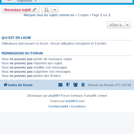
Réponses :
7
Nouveau sujet
Marquer tous les sujets comme lus
• 3 sujets • Page
1
sur
1
Aller à
QUI EST EN LIGNE
Utilisateurs parcourant ce forum : Aucun utilisateur enregistré et 3 invités
PERMISSIONS DU FORUM
Vous
ne pouvez pas
poster de nouveaux sujets
Vous
ne pouvez pas
répondre aux sujets
Vous
ne pouvez pas
modifier vos messages
Vous
ne pouvez pas
supprimer vos messages
Vous
ne pouvez pas
joindre des fichiers
Index du forum
Heures au format
UTC+02:00
Développé par
phpBB
® Forum Software © phpBB Limited
Traduit par
phpBB-fr.com
Confidentialité
|
Conditions