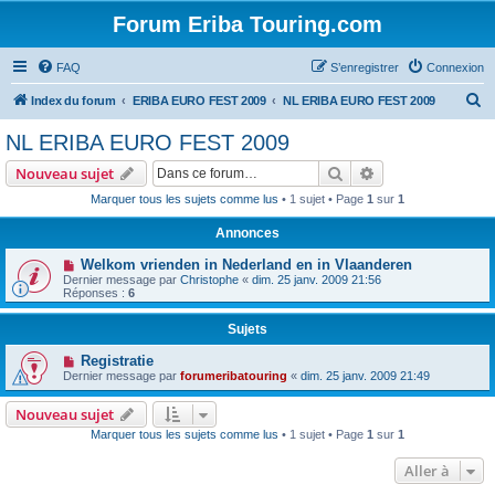
Forum Eriba Touring.com
FAQ
S’enregistrer
Connexion
R
Index du forum
ERIBA EURO FEST 2009
NL ERIBA EURO FEST 2009
e
NL ERIBA EURO FEST 2009
c
Rechercher
Recherche avanc
Nouveau sujet
h
Marquer tous les sujets comme lus
• 1 sujet • Page
1
sur
1
e
Annonces
r
c
Welkom vrienden in Nederland en in Vlaanderen
Dernier message par
Christophe
«
dim. 25 janv. 2009 21:56
h
Réponses :
6
e
Sujets
r
Registratie
Dernier message par
forumeribatouring
«
dim. 25 janv. 2009 21:49
Nouveau sujet
Marquer tous les sujets comme lus
• 1 sujet • Page
1
sur
1
Aller à