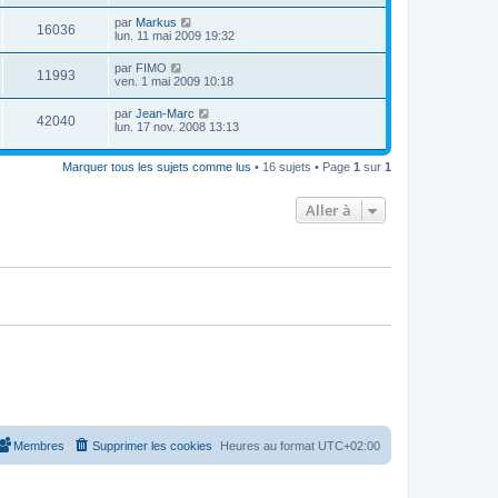
r
s
r
u
e
n
s
D
par
Markus
s
m
V
16036
i
a
e
lun. 11 mai 2009 19:32
e
e
e
g
r
s
r
u
e
n
s
D
par
FIMO
s
m
V
11993
i
a
e
ven. 1 mai 2009 10:18
e
e
e
g
r
s
r
u
e
n
s
D
par
Jean-Marc
s
m
V
42040
i
a
e
lun. 17 nov. 2008 13:13
e
e
e
g
r
s
r
u
e
n
s
s
m
i
Marquer tous les sujets comme lus
• 16 sujets • Page
1
sur
1
a
e
e
e
g
s
r
e
s
s
m
Aller à
a
e
g
s
e
s
a
g
e
Membres
Supprimer les cookies
Heures au format
UTC+02:00