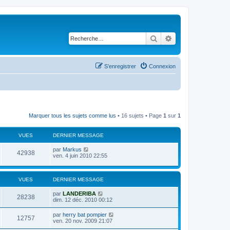
Rechercher
Recherche avancé
S’enregistrer
Connexion
Marquer tous les sujets comme lus
• 16 sujets • Page
1
sur
1
VUES
DERNIER MESSAGE
D
par
Markus
V
42938
e
ven. 4 juin 2010 22:55
r
u
n
i
e
e
VUES
DERNIER MESSAGE
r
s
m
D
par
LANDERIBA
V
28238
e
e
dim. 12 déc. 2010 00:12
s
r
u
s
n
D
par
herry bat pompier
a
V
12757
i
e
ven. 20 nov. 2009 21:07
g
e
e
r
e