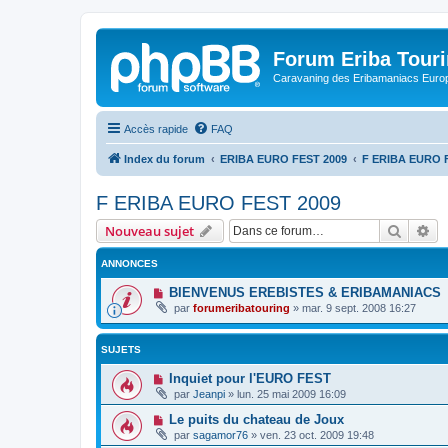
Forum Eriba Tour
Caravaning des Eribamaniacs Euro
Accès rapide
FAQ
Index du forum
ERIBA EURO FEST 2009
F ERIBA EURO 
F ERIBA EURO FEST 2009
Recher
Re
Nouveau sujet
ANNONCES
BIENVENUS EREBISTES & ERIBAMANIACS
par
forumeribatouring
»
mar. 9 sept. 2008 16:27
SUJETS
Inquiet pour l'EURO FEST
par
Jeanpi
»
lun. 25 mai 2009 16:09
Le puits du chateau de Joux
par
sagamor76
»
ven. 23 oct. 2009 19:48