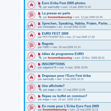
Euro Eriba Fest 2009 photos
par
sam'suffy
»
sam. 13 juin 2009 21:02
La presse en parle
par
forumeribatouring
»
ven. 12 juin 2009 02:45
Sprechen, Speaking, Hablar, Praten, Parler, .....
par
Christophe
»
jeu. 14 mai 2009 10:58
EURO FEST 2009
par
PETITESPATTES
»
mer. 27 mai 2009 17:29
Regrets
par
FIMO
»
mar. 26 mai 2009 15:14
Idées de programme EURO
par
forumeribatouring
»
sam. 28 févr. 2009 00:31
INSCRIPTIONS
par
sagamor76
»
mar. 9 sept. 2008 18:06
Drapeaux pour l'Euro Fest ériba
par
sam'suffy
»
dim. 3 mai 2009 16:10
Une affichette?
par
mapo
»
dim. 17 mai 2009 12:05
Repas ou buffet en commun?
par
mapo
»
ven. 24 avr. 2009 15:44
En route pour L'Eriba Euro Fest 2009
par
forumeribatouring
»
sam. 16 mai 2009 11:13