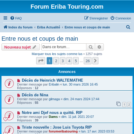
Forum Eriba Touring.com
FAQ
S’enregistrer
Connexion
R
Index du forum
Eriba Actualité
Entre nous et coups de main
e
Entre nous et coups de main
c
Rechercher
Recherche avanc
Nouveau sujet
h
Marquer tous les sujets comme lus
• 1257 sujets
e
Page
1
sur
26
1
2
3
4
5
26
Suivante
…
r
c
Annonces
h
Décès de Heinrich WALTEMATHE
Dernier message par
Eribalin
«
lun. 30 mars 2026 16:45
e
Réponses :
12
r
Décès de Nina
Dernier message par
gilmaga
«
dim. 24 mars 2024 17:44
Réponses :
55
1
2
Notre ami Djef nous a quitté. RIP
Dernier message par
Dams
«
dim. 11 juil. 2021 20:07
Réponses :
39
Triste nouvelle : Jose Luis Toyota RIP
Dernier message par
forumeribatouring
«
lun. 17 avr. 2023 03:53