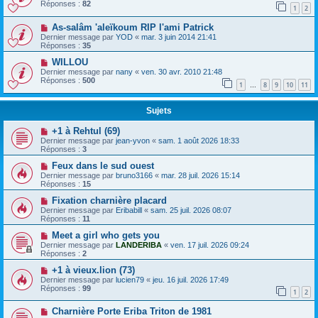
Réponses :
82
1
2
As-salâm 'aleïkoum RIP l'ami Patrick
Dernier message par
YOD
«
mar. 3 juin 2014 21:41
Réponses :
35
WILLOU
Dernier message par
nany
«
ven. 30 avr. 2010 21:48
Réponses :
500
1
8
9
10
11
…
Sujets
+1 à Rehtul (69)
Dernier message par
jean-yvon
«
sam. 1 août 2026 18:33
Réponses :
3
Feux dans le sud ouest
Dernier message par
bruno3166
«
mar. 28 juil. 2026 15:14
Réponses :
15
Fixation charnière placard
Dernier message par
Eribabill
«
sam. 25 juil. 2026 08:07
Réponses :
11
Meet a girl who gets you
Dernier message par
LANDERIBA
«
ven. 17 juil. 2026 09:24
Réponses :
2
+1 à vieux.lion (73)
Dernier message par
lucien79
«
jeu. 16 juil. 2026 17:49
Réponses :
99
1
2
Charnière Porte Eriba Triton de 1981