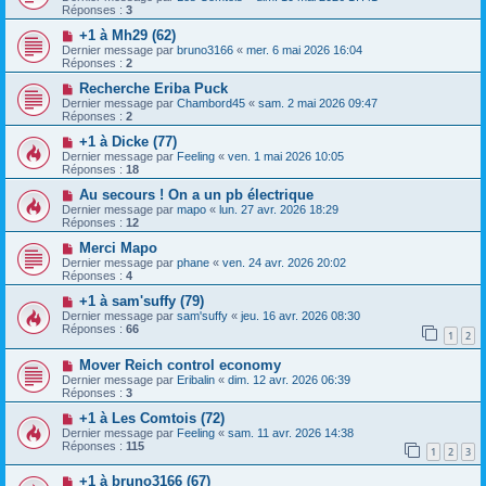
Réponses :
3
+1 à Mh29 (62)
Dernier message par
bruno3166
«
mer. 6 mai 2026 16:04
Réponses :
2
Recherche Eriba Puck
Dernier message par
Chambord45
«
sam. 2 mai 2026 09:47
Réponses :
2
+1 à Dicke (77)
Dernier message par
Feeling
«
ven. 1 mai 2026 10:05
Réponses :
18
Au secours ! On a un pb électrique
Dernier message par
mapo
«
lun. 27 avr. 2026 18:29
Réponses :
12
Merci Mapo
Dernier message par
phane
«
ven. 24 avr. 2026 20:02
Réponses :
4
+1 à sam'suffy (79)
Dernier message par
sam'suffy
«
jeu. 16 avr. 2026 08:30
Réponses :
66
1
2
Mover Reich control economy
Dernier message par
Eribalin
«
dim. 12 avr. 2026 06:39
Réponses :
3
+1 à Les Comtois (72)
Dernier message par
Feeling
«
sam. 11 avr. 2026 14:38
Réponses :
115
1
2
3
+1 à bruno3166 (67)