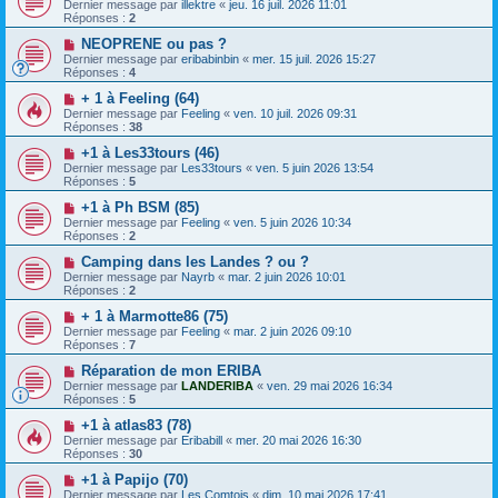
Dernier message par
illektre
«
jeu. 16 juil. 2026 11:01
Réponses :
2
NEOPRENE ou pas ?
Dernier message par
eribabinbin
«
mer. 15 juil. 2026 15:27
Réponses :
4
+ 1 à Feeling (64)
Dernier message par
Feeling
«
ven. 10 juil. 2026 09:31
Réponses :
38
+1 à Les33tours (46)
Dernier message par
Les33tours
«
ven. 5 juin 2026 13:54
Réponses :
5
+1 à Ph BSM (85)
Dernier message par
Feeling
«
ven. 5 juin 2026 10:34
Réponses :
2
Camping dans les Landes ? ou ?
Dernier message par
Nayrb
«
mar. 2 juin 2026 10:01
Réponses :
2
+ 1 à Marmotte86 (75)
Dernier message par
Feeling
«
mar. 2 juin 2026 09:10
Réponses :
7
Réparation de mon ERIBA
Dernier message par
LANDERIBA
«
ven. 29 mai 2026 16:34
Réponses :
5
+1 à atlas83 (78)
Dernier message par
Eribabill
«
mer. 20 mai 2026 16:30
Réponses :
30
+1 à Papijo (70)
Dernier message par
Les Comtois
«
dim. 10 mai 2026 17:41