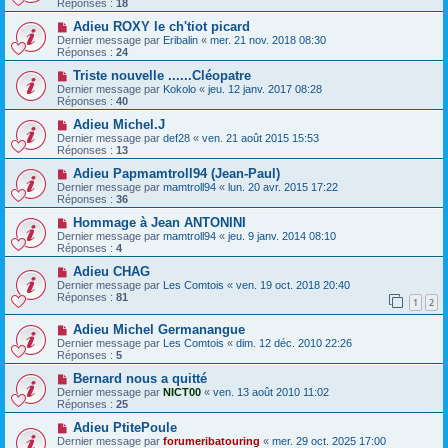
Réponses :
18
Adieu ROXY le ch'tiot picard
Dernier message par
Eribalin
«
mer. 21 nov. 2018 08:30
Réponses :
24
Triste nouvelle ......Cléopatre
Dernier message par
Kokolo
«
jeu. 12 janv. 2017 08:28
Réponses :
40
Adieu Michel.J
Dernier message par
def28
«
ven. 21 août 2015 15:53
Réponses :
13
Adieu Papmamtroll94 (Jean-Paul)
Dernier message par
mamtroll94
«
lun. 20 avr. 2015 17:22
Réponses :
36
Hommage à Jean ANTONINI
Dernier message par
mamtroll94
«
jeu. 9 janv. 2014 08:10
Réponses :
4
Adieu CHAG
Dernier message par
Les Comtois
«
ven. 19 oct. 2018 20:40
Réponses :
81
1
2
Adieu Michel Germanangue
Dernier message par
Les Comtois
«
dim. 12 déc. 2010 22:26
Réponses :
5
Bernard nous a quitté
Dernier message par
NICT00
«
ven. 13 août 2010 11:02
Réponses :
25
Adieu PtitePoule
Dernier message par
forumeribatouring
«
mer. 29 oct. 2025 17:00