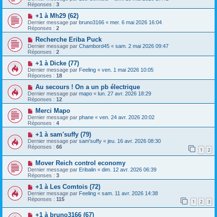
Réponses :
3
+1 à Mh29 (62)
Dernier message par
bruno3166
«
mer. 6 mai 2026 16:04
Réponses :
2
Recherche Eriba Puck
Dernier message par
Chambord45
«
sam. 2 mai 2026 09:47
Réponses :
2
+1 à Dicke (77)
Dernier message par
Feeling
«
ven. 1 mai 2026 10:05
Réponses :
18
Au secours ! On a un pb électrique
Dernier message par
mapo
«
lun. 27 avr. 2026 18:29
Réponses :
12
Merci Mapo
Dernier message par
phane
«
ven. 24 avr. 2026 20:02
Réponses :
4
+1 à sam'suffy (79)
Dernier message par
sam'suffy
«
jeu. 16 avr. 2026 08:30
Réponses :
66
1
2
Mover Reich control economy
Dernier message par
Eribalin
«
dim. 12 avr. 2026 06:39
Réponses :
3
+1 à Les Comtois (72)
Dernier message par
Feeling
«
sam. 11 avr. 2026 14:38
Réponses :
115
1
2
3
+1 à bruno3166 (67)