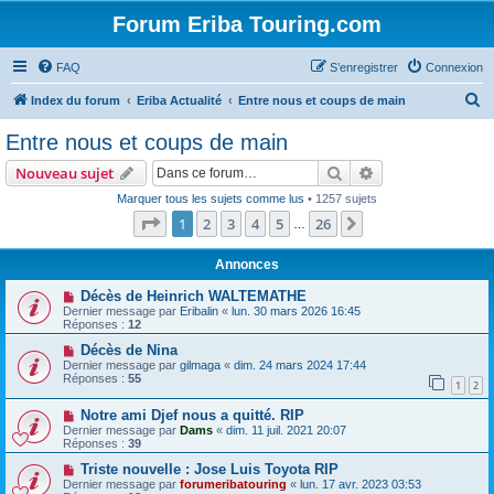
Forum Eriba Touring.com
FAQ
S’enregistrer
Connexion
R
Index du forum
Eriba Actualité
Entre nous et coups de main
e
Entre nous et coups de main
c
Rechercher
Recherche avanc
Nouveau sujet
h
Marquer tous les sujets comme lus
• 1257 sujets
e
Page
1
sur
26
1
2
3
4
5
26
Suivante
…
r
c
Annonces
h
Décès de Heinrich WALTEMATHE
Dernier message par
Eribalin
«
lun. 30 mars 2026 16:45
e
Réponses :
12
r
Décès de Nina
Dernier message par
gilmaga
«
dim. 24 mars 2024 17:44
Réponses :
55
1
2
Notre ami Djef nous a quitté. RIP
Dernier message par
Dams
«
dim. 11 juil. 2021 20:07
Réponses :
39
Triste nouvelle : Jose Luis Toyota RIP
Dernier message par
forumeribatouring
«
lun. 17 avr. 2023 03:53