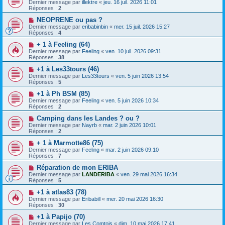
Dernier message par
illektre
«
jeu. 16 juil. 2026 11:01
Réponses :
2
NEOPRENE ou pas ?
Dernier message par
eribabinbin
«
mer. 15 juil. 2026 15:27
Réponses :
4
+ 1 à Feeling (64)
Dernier message par
Feeling
«
ven. 10 juil. 2026 09:31
Réponses :
38
+1 à Les33tours (46)
Dernier message par
Les33tours
«
ven. 5 juin 2026 13:54
Réponses :
5
+1 à Ph BSM (85)
Dernier message par
Feeling
«
ven. 5 juin 2026 10:34
Réponses :
2
Camping dans les Landes ? ou ?
Dernier message par
Nayrb
«
mar. 2 juin 2026 10:01
Réponses :
2
+ 1 à Marmotte86 (75)
Dernier message par
Feeling
«
mar. 2 juin 2026 09:10
Réponses :
7
Réparation de mon ERIBA
Dernier message par
LANDERIBA
«
ven. 29 mai 2026 16:34
Réponses :
5
+1 à atlas83 (78)
Dernier message par
Eribabill
«
mer. 20 mai 2026 16:30
Réponses :
30
+1 à Papijo (70)
Dernier message par
Les Comtois
«
dim. 10 mai 2026 17:41