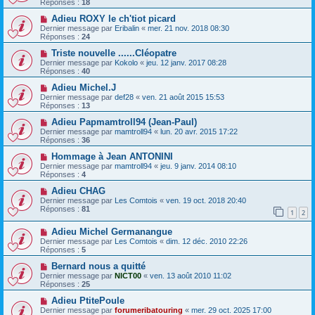
Réponses :
18
Adieu ROXY le ch'tiot picard
Dernier message par
Eribalin
«
mer. 21 nov. 2018 08:30
Réponses :
24
Triste nouvelle ......Cléopatre
Dernier message par
Kokolo
«
jeu. 12 janv. 2017 08:28
Réponses :
40
Adieu Michel.J
Dernier message par
def28
«
ven. 21 août 2015 15:53
Réponses :
13
Adieu Papmamtroll94 (Jean-Paul)
Dernier message par
mamtroll94
«
lun. 20 avr. 2015 17:22
Réponses :
36
Hommage à Jean ANTONINI
Dernier message par
mamtroll94
«
jeu. 9 janv. 2014 08:10
Réponses :
4
Adieu CHAG
Dernier message par
Les Comtois
«
ven. 19 oct. 2018 20:40
Réponses :
81
1
2
Adieu Michel Germanangue
Dernier message par
Les Comtois
«
dim. 12 déc. 2010 22:26
Réponses :
5
Bernard nous a quitté
Dernier message par
NICT00
«
ven. 13 août 2010 11:02
Réponses :
25
Adieu PtitePoule
Dernier message par
forumeribatouring
«
mer. 29 oct. 2025 17:00