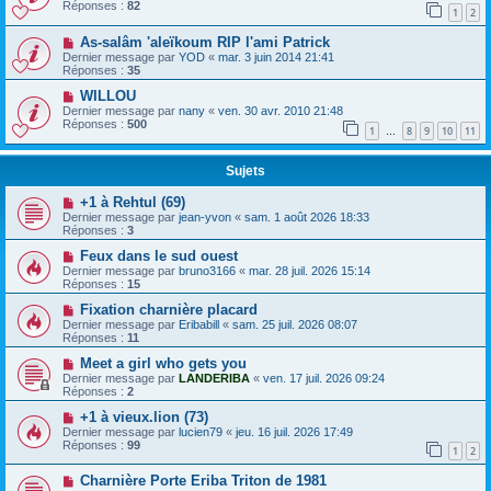
Réponses :
82
1
2
As-salâm 'aleïkoum RIP l'ami Patrick
Dernier message par
YOD
«
mar. 3 juin 2014 21:41
Réponses :
35
WILLOU
Dernier message par
nany
«
ven. 30 avr. 2010 21:48
Réponses :
500
1
8
9
10
11
…
Sujets
+1 à Rehtul (69)
Dernier message par
jean-yvon
«
sam. 1 août 2026 18:33
Réponses :
3
Feux dans le sud ouest
Dernier message par
bruno3166
«
mar. 28 juil. 2026 15:14
Réponses :
15
Fixation charnière placard
Dernier message par
Eribabill
«
sam. 25 juil. 2026 08:07
Réponses :
11
Meet a girl who gets you
Dernier message par
LANDERIBA
«
ven. 17 juil. 2026 09:24
Réponses :
2
+1 à vieux.lion (73)
Dernier message par
lucien79
«
jeu. 16 juil. 2026 17:49
Réponses :
99
1
2
Charnière Porte Eriba Triton de 1981