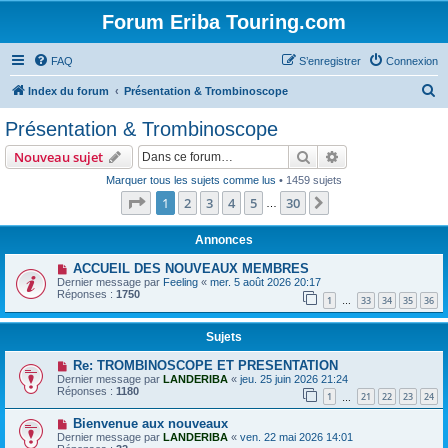
Forum Eriba Touring.com
FAQ
S’enregistrer
Connexion
R
Index du forum
Présentation & Trombinoscope
e
Présentation & Trombinoscope
c
Rechercher
Recherche avanc
Nouveau sujet
h
Marquer tous les sujets comme lus
• 1459 sujets
e
Page
1
sur
30
1
2
3
4
5
30
Suivante
…
r
c
Annonces
h
ACCUEIL DES NOUVEAUX MEMBRES
Dernier message par
Feeling
«
mer. 5 août 2026 20:17
e
Réponses :
1750
1
33
34
35
36
…
r
Sujets
Re: TROMBINOSCOPE ET PRESENTATION
Dernier message par
LANDERIBA
«
jeu. 25 juin 2026 21:24
Réponses :
1180
1
21
22
23
24
…
Bienvenue aux nouveaux
Dernier message par
LANDERIBA
«
ven. 22 mai 2026 14:01