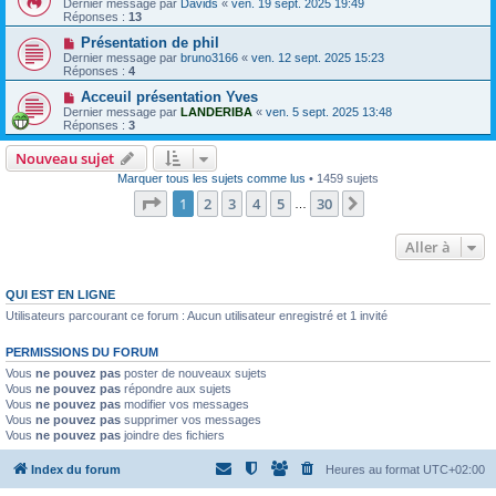
Dernier message par
Davids
«
ven. 19 sept. 2025 19:49
Réponses :
13
Présentation de phil
Dernier message par
bruno3166
«
ven. 12 sept. 2025 15:23
Réponses :
4
Acceuil présentation Yves
Dernier message par
LANDERIBA
«
ven. 5 sept. 2025 13:48
Réponses :
3
Nouveau sujet
Marquer tous les sujets comme lus
• 1459 sujets
Page
1
sur
30
1
2
3
4
5
30
Suivante
…
Aller à
QUI EST EN LIGNE
Utilisateurs parcourant ce forum : Aucun utilisateur enregistré et 1 invité
PERMISSIONS DU FORUM
Vous
ne pouvez pas
poster de nouveaux sujets
Vous
ne pouvez pas
répondre aux sujets
Vous
ne pouvez pas
modifier vos messages
Vous
ne pouvez pas
supprimer vos messages
Vous
ne pouvez pas
joindre des fichiers
Index du forum
Heures au format
UTC+02:00