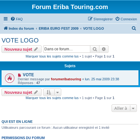
Forum Eriba Touring.com
FAQ
S’enregistrer
Connexion
R
Index du forum
ERIBA EURO FEST 2009
VOTE LOGO
e
VOTE LOGO
c
Rechercher
Recherche avanc
Nouveau sujet
h
Marquer tous les sujets comme lus
• 1 sujet • Page
1
sur
1
e
Sujets
r
c
VOTE
Dernier message par
forumeribatouring
«
lun. 25 mai 2009 23:38
h
Réponses :
47
e
Nouveau sujet
r
Marquer tous les sujets comme lus
• 1 sujet • Page
1
sur
1
Aller à
QUI EST EN LIGNE
Utilisateurs parcourant ce forum : Aucun utilisateur enregistré et 1 invité
PERMISSIONS DU FORUM