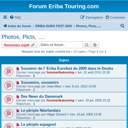
Forum Eriba Touring.com
FAQ
S’enregistrer
Connexion
R
Index du forum
ERIBA EURO FEST 2009
Photos, Picts, ....
e
Photos, Picts, ....
c
Rechercher
Recherche avanc
Nouveau sujet
h
Marquer tous les sujets comme lus
• 10 sujets • Page
1
sur
1
e
Sujets
r
c
Souvenir de l' Eriba Eurofest de 2009 dans le Doubs
Dernier message par
forumeribatouring
«
lun. 22 août 2011 22:28
h
Réponses :
6
e
Souvenirs, souvenirs
Dernier message par
Jean-Marc
«
mer. 6 oct. 2010 14:55
r
Réponses :
2
Des News du Danemark
Dernier message par
forumeribatouring
«
sam. 18 juil. 2009 23:32
Réponses :
1
Le périple Néerlandais
Dernier message par
Hägar Dünord
«
ven. 10 juil. 2009 13:40
Réponses :
2
Le périple espagnol