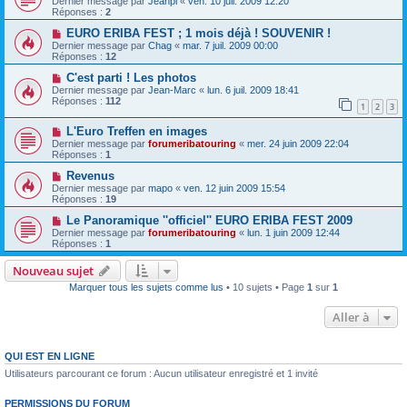
Dernier message par
Jeanpi
«
ven. 10 juil. 2009 12:20
Réponses :
2
EURO ERIBA FEST ; 1 mois déjà ! SOUVENIR !
Dernier message par
Chag
«
mar. 7 juil. 2009 00:00
Réponses :
12
C'est parti ! Les photos
Dernier message par
Jean-Marc
«
lun. 6 juil. 2009 18:41
Réponses :
112
1
2
3
L'Euro Treffen en images
Dernier message par
forumeribatouring
«
mer. 24 juin 2009 22:04
Réponses :
1
Revenus
Dernier message par
mapo
«
ven. 12 juin 2009 15:54
Réponses :
19
Le Panoramique ''officiel'' EURO ERIBA FEST 2009
Dernier message par
forumeribatouring
«
lun. 1 juin 2009 12:44
Réponses :
1
Nouveau sujet
Marquer tous les sujets comme lus
• 10 sujets • Page
1
sur
1
Aller à
QUI EST EN LIGNE
Utilisateurs parcourant ce forum : Aucun utilisateur enregistré et 1 invité
PERMISSIONS DU FORUM