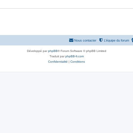
e
s
Nous contacter
L’équipe du forum
Développé par
phpBB
® Forum Software © phpBB Limited
Traduit par
phpBB-fr.com
Confidentialité
|
Conditions