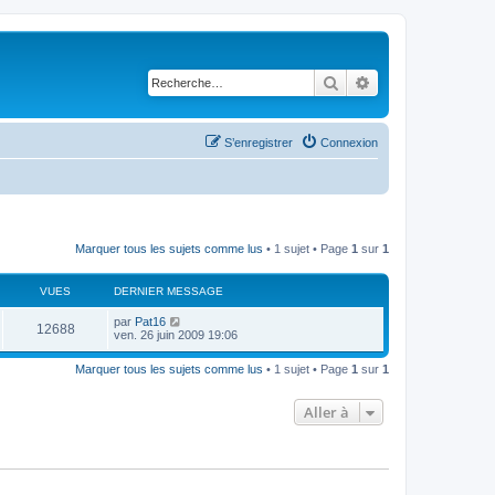
Rechercher
Recherche avancé
S’enregistrer
Connexion
Marquer tous les sujets comme lus
• 1 sujet • Page
1
sur
1
VUES
DERNIER MESSAGE
D
par
Pat16
V
12688
e
ven. 26 juin 2009 19:06
r
u
n
Marquer tous les sujets comme lus
• 1 sujet • Page
1
sur
1
i
e
e
r
Aller à
s
m
e
s
s
a
g
e