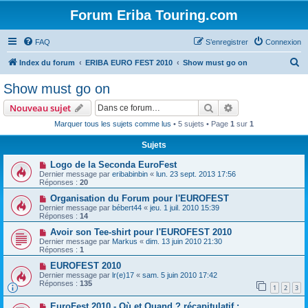
Forum Eriba Touring.com
FAQ
S’enregistrer
Connexion
R
Index du forum
ERIBA EURO FEST 2010
Show must go on
e
Show must go on
c
Rechercher
Recherche avanc
Nouveau sujet
h
Marquer tous les sujets comme lus
• 5 sujets • Page
1
sur
1
e
Sujets
r
c
Logo de la Seconda EuroFest
Dernier message par
eribabinbin
«
lun. 23 sept. 2013 17:56
h
Réponses :
20
e
Organisation du Forum pour l'EUROFEST
Dernier message par
bébert44
«
jeu. 1 juil. 2010 15:39
r
Réponses :
14
Avoir son Tee-shirt pour l'EUROFEST 2010
Dernier message par
Markus
«
dim. 13 juin 2010 21:30
Réponses :
1
EUROFEST 2010
Dernier message par
lr(e)17
«
sam. 5 juin 2010 17:42
Réponses :
135
1
2
3
EuroFest 2010 - Où et Quand ? récapitulatif :