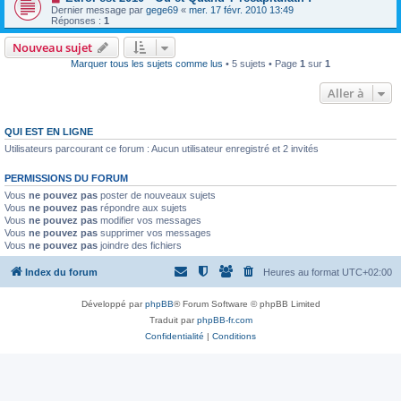
Dernier message par
gege69
«
mer. 17 févr. 2010 13:49
Réponses :
1
Nouveau sujet
Marquer tous les sujets comme lus
• 5 sujets • Page
1
sur
1
Aller à
QUI EST EN LIGNE
Utilisateurs parcourant ce forum : Aucun utilisateur enregistré et 2 invités
PERMISSIONS DU FORUM
Vous
ne pouvez pas
poster de nouveaux sujets
Vous
ne pouvez pas
répondre aux sujets
Vous
ne pouvez pas
modifier vos messages
Vous
ne pouvez pas
supprimer vos messages
Vous
ne pouvez pas
joindre des fichiers
Index du forum
Heures au format
UTC+02:00
Développé par
phpBB
® Forum Software © phpBB Limited
Traduit par
phpBB-fr.com
Confidentialité
|
Conditions