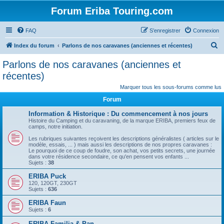
Forum Eriba Touring.com
FAQ
S’enregistrer
Connexion
R
Index du forum
Parlons de nos caravanes (anciennes et récentes)
e
Parlons de nos caravanes (anciennes et
c
récentes)
h
Marquer tous les sous-forums comme lus
e
Forum
r
Information & Historique : Du commencement à nos jours
c
Histoire du Camping et du caravaning, de la marque ERIBA, premiers feux de
camps, notre initiation.
h
Les rubriques suivantes reçoivent les descriptions généralistes ( articles sur le
e
modèle, essais, ... ) mais aussi les descriptions de nos propres caravanes :
Le pourquoi de ce coup de foudre, son achat, vos petits secrets, une journée
r
dans votre résidence secondaire, ce qu'en pensent vos enfants ...
Sujets :
38
ERIBA Puck
120, 120GT, 230GT
Sujets :
636
ERIBA Faun
Sujets :
6
ERIBA Familia & Pan