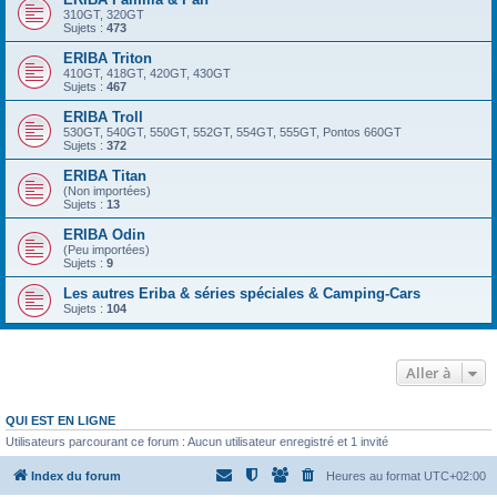
310GT, 320GT
Sujets :
473
ERIBA Triton
410GT, 418GT, 420GT, 430GT
Sujets :
467
ERIBA Troll
530GT, 540GT, 550GT, 552GT, 554GT, 555GT, Pontos 660GT
Sujets :
372
ERIBA Titan
(Non importées)
Sujets :
13
ERIBA Odin
(Peu importées)
Sujets :
9
Les autres Eriba & séries spéciales & Camping-Cars
Sujets :
104
Aller à
QUI EST EN LIGNE
Utilisateurs parcourant ce forum : Aucun utilisateur enregistré et 1 invité
Index du forum
Heures au format
UTC+02:00