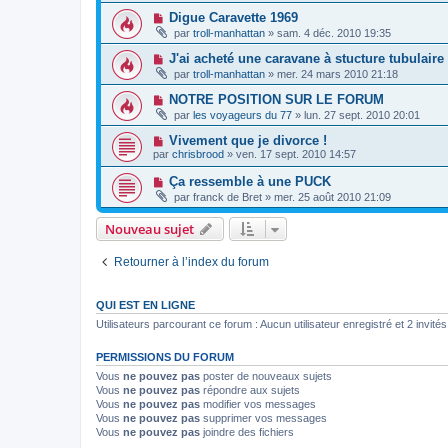
Digue Caravette 1969
par
troll-manhattan
»
sam. 4 déc. 2010 19:35
J'ai acheté une caravane à stucture tubulaire
par
troll-manhattan
»
mer. 24 mars 2010 21:18
NOTRE POSITION SUR LE FORUM
par
les voyageurs du 77
»
lun. 27 sept. 2010 20:01
Vivement que je divorce !
par
chrisbrood
»
ven. 17 sept. 2010 14:57
Ça ressemble à une PUCK
par
franck de Bret
»
mer. 25 août 2010 21:09
Nouveau sujet
Retourner à l’index du forum
QUI EST EN LIGNE
Utilisateurs parcourant ce forum : Aucun utilisateur enregistré et 2 invités
PERMISSIONS DU FORUM
Vous
ne pouvez pas
poster de nouveaux sujets
Vous
ne pouvez pas
répondre aux sujets
Vous
ne pouvez pas
modifier vos messages
Vous
ne pouvez pas
supprimer vos messages
Vous
ne pouvez pas
joindre des fichiers