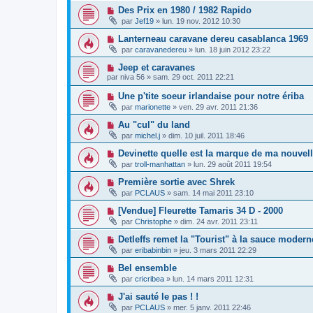
Des Prix en 1980 / 1982 Rapido
par
Jef19
»
lun. 19 nov. 2012 10:30
Lanterneau caravane dereu casablanca 1969
par
caravanedereu
»
lun. 18 juin 2012 23:22
Jeep et caravanes
par
niva 56
»
sam. 29 oct. 2011 22:21
Une p'tite soeur irlandaise pour notre ériba
par
marionette
»
ven. 29 avr. 2011 21:36
Au "cul" du land
par
michel.j
»
dim. 10 juil. 2011 18:46
Devinette quelle est la marque de ma nouvel
par
troll-manhattan
»
lun. 29 août 2011 19:54
Première sortie avec Shrek
par
PCLAUS
»
sam. 14 mai 2011 23:10
[Vendue] Fleurette Tamaris 34 D - 2000
par
Christophe
»
dim. 24 avr. 2011 23:11
Detleffs remet la "Tourist" à la sauce modern
par
eribabinbin
»
jeu. 3 mars 2011 22:29
Bel ensemble
par
cricribea
»
lun. 14 mars 2011 12:31
J'ai sauté le pas ! !
par
PCLAUS
»
mer. 5 janv. 2011 22:46