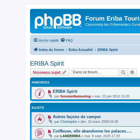
Forum Eriba Tour
Caravaning des Eribamaniacs Euro
Accès rapide
FAQ
Index du forum
Eriba Actualité
ERIBA Spirit
ERIBA Spirit
Recher
Re
Nouveau sujet
ANNONCES
ERIBA Spirit
par
forumeribatouring
»
mar. 22 juin 2010 15:20
SUJETS
Autres façons de camper
par
Christophe
»
dim. 16 mars 2008 04:38
Coiffeuse, elle abandonne les palaces.....
par
LANDERIBA
»
mar. 9 sept. 2025 17:23