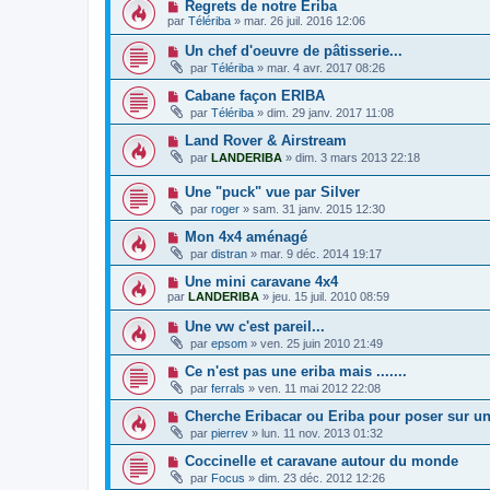
Regrets de notre Eriba
par
Télériba
»
mar. 26 juil. 2016 12:06
Un chef d'oeuvre de pâtisserie...
par
Télériba
»
mar. 4 avr. 2017 08:26
Cabane façon ERIBA
par
Télériba
»
dim. 29 janv. 2017 11:08
Land Rover & Airstream
par
LANDERIBA
»
dim. 3 mars 2013 22:18
Une "puck" vue par Silver
par
roger
»
sam. 31 janv. 2015 12:30
Mon 4x4 aménagé
par
distran
»
mar. 9 déc. 2014 19:17
Une mini caravane 4x4
par
LANDERIBA
»
jeu. 15 juil. 2010 08:59
Une vw c'est pareil...
par
epsom
»
ven. 25 juin 2010 21:49
Ce n'est pas une eriba mais .......
par
ferrals
»
ven. 11 mai 2012 22:08
Cherche Eribacar ou Eriba pour poser sur u
par
pierrev
»
lun. 11 nov. 2013 01:32
Coccinelle et caravane autour du monde
par
Focus
»
dim. 23 déc. 2012 12:26