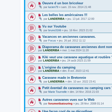
Oeuvre d un bon bricoleur
par
lucien79
»
sam. 15 nov. 2014 21:48
Les belles les américaines !!!
par
LANDERIBA
»
jeu. 13 juil. 2017 12:00
Vu sur Youtube
par
bruno3166
»
jeu. 16 févr. 2023 21:02
Vacances en anciennes caravanes.
par
Focus
»
jeu. 26 juil. 2012 11:12
Diaporama de caravanes anciennes dont nom
par
LANDERIBA
»
mer. 1 mai 2024 11:20
Kiki veut une caravane aquatique et routière
par
LANDERIBA
»
jeu. 24 août 2023 21:59
L'origine du camping
par
LANDERIBA
»
dim. 8 oct. 2023 12:41
Caravane made in Bretonnie
par
LANDERIBA
»
dim. 10 avr. 2022 23:41
Petit éventail de caravanes ou camping cars
par
Marie Tournelle
»
dim. 14 févr. 2016 21:03
Autres caravanes vues sur le Web
par
forumeribatouring
»
jeu. 28 févr. 2008 01:14
Une façon cool de se déconfiner