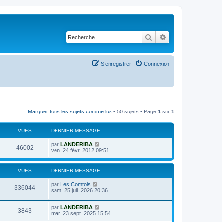
Rechercher
Recherche avancé
S’enregistrer
Connexion
Marquer tous les sujets comme lus
• 50 sujets • Page
1
sur
1
VUES
DERNIER MESSAGE
D
par
LANDERIBA
V
46002
e
ven. 24 févr. 2012 09:51
r
u
n
i
VUES
DERNIER MESSAGE
e
e
r
D
par
Les Comtois
s
m
V
336044
e
sam. 25 juil. 2026 20:36
e
r
s
u
n
s
D
par
LANDERIBA
i
a
V
3843
e
e
mar. 23 sept. 2025 15:54
e
g
r
r
e