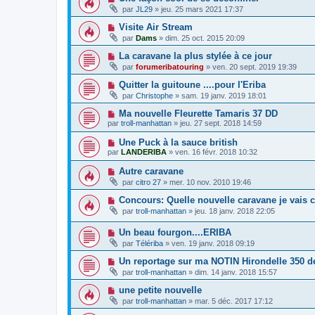
par
JL29
»
jeu. 25 mars 2021 17:37
Visite Air Stream
par
Dams
»
dim. 25 oct. 2015 20:09
La caravane la plus stylée à ce jour
par
forumeribatouring
»
ven. 20 sept. 2019 19:39
Quitter la guitoune ....pour l'Eriba
par
Christophe
»
sam. 19 janv. 2019 18:01
Ma nouvelle Fleurette Tamaris 37 DD
par
troll-manhattan
»
jeu. 27 sept. 2018 14:59
Une Puck à la sauce british
par
LANDERIBA
»
ven. 16 févr. 2018 10:32
Autre caravane
par
citro 27
»
mer. 10 nov. 2010 19:46
Concours: Quelle nouvelle caravane je vais 
par
troll-manhattan
»
jeu. 18 janv. 2018 22:05
Un beau fourgon....ERIBA
par
Télériba
»
ven. 19 janv. 2018 09:19
Un reportage sur ma NOTIN Hirondelle 350 d
par
troll-manhattan
»
dim. 14 janv. 2018 15:57
une petite nouvelle
par
troll-manhattan
»
mar. 5 déc. 2017 17:12