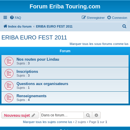
Forum Eriba Touring.com
FAQ
S’enregistrer
Connexion
R
Index du forum
ERIBA EURO FEST 2011
e
ERIBA EURO FEST 2011
c
Marquer tous les sous-forums comme lus
h
Forum
e
Nos routes pour Lindau
r
Sujets :
3
c
Inscriptions
h
Sujets :
3
e
Questions aux organisateurs
Sujets :
1
r
Renseignements
Sujets :
4
Rechercher
Recherche avanc
Nouveau sujet
Marquer tous les sujets comme lus
• 2 sujets • Page
1
sur
1