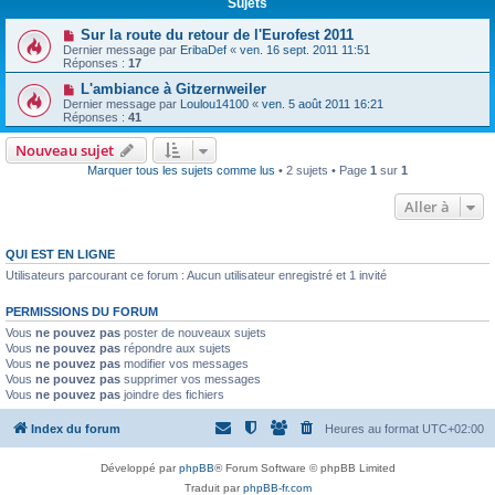
Sujets
Sur la route du retour de l'Eurofest 2011
Dernier message par
EribaDef
«
ven. 16 sept. 2011 11:51
Réponses :
17
L'ambiance à Gitzernweiler
Dernier message par
Loulou14100
«
ven. 5 août 2011 16:21
Réponses :
41
Nouveau sujet
Marquer tous les sujets comme lus
• 2 sujets • Page
1
sur
1
Aller à
QUI EST EN LIGNE
Utilisateurs parcourant ce forum : Aucun utilisateur enregistré et 1 invité
PERMISSIONS DU FORUM
Vous
ne pouvez pas
poster de nouveaux sujets
Vous
ne pouvez pas
répondre aux sujets
Vous
ne pouvez pas
modifier vos messages
Vous
ne pouvez pas
supprimer vos messages
Vous
ne pouvez pas
joindre des fichiers
Index du forum
Heures au format
UTC+02:00
Développé par
phpBB
® Forum Software © phpBB Limited
Traduit par
phpBB-fr.com