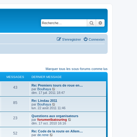
Rechercher
Recherche avancé
S’enregistrer
Connexion
Marquer tous les sous-forums comme lus
MESSAGES
DERNIER MESSAGE
D
Re: Premiers tours de roue en…
M
43
e
V
par
Boulhaya
r
o
dim. 17 juil. 2011 18:47
e
n
i
i
r
D
Re: Lindau 2011
M
85
s
e
l
e
V
par
Boulhaya
r
e
r
o
lun. 22 août 2011 11:46
e
s
m
d
n
i
e
e
i
r
D
Questions aux organisateurs
M
23
s
s
r
a
e
l
e
V
par
forumeribatouring
s
n
r
e
r
o
dim. 17 oct. 2010 16:16
e
a
i
s
m
d
g
n
i
g
e
e
e
i
r
D
Re: Code de la route en Allem…
M
e
r
52
s
s
r
a
e
l
e
e
V
par
de.rene
m
s
n