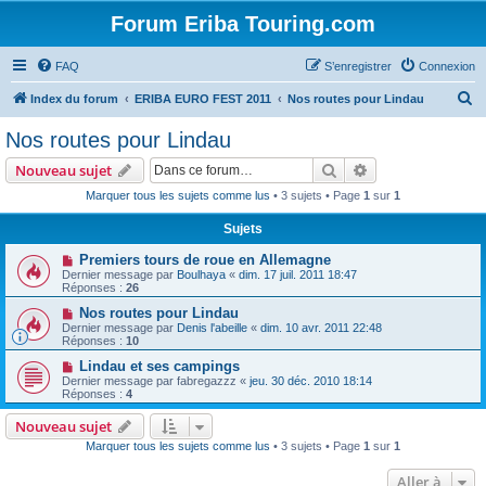
Forum Eriba Touring.com
FAQ
S’enregistrer
Connexion
R
Index du forum
ERIBA EURO FEST 2011
Nos routes pour Lindau
e
Nos routes pour Lindau
c
Rechercher
Recherche avanc
Nouveau sujet
h
Marquer tous les sujets comme lus
• 3 sujets • Page
1
sur
1
e
Sujets
r
c
Premiers tours de roue en Allemagne
Dernier message par
Boulhaya
«
dim. 17 juil. 2011 18:47
h
Réponses :
26
e
Nos routes pour Lindau
Dernier message par
Denis l'abeille
«
dim. 10 avr. 2011 22:48
r
Réponses :
10
Lindau et ses campings
Dernier message par
fabregazzz
«
jeu. 30 déc. 2010 18:14
Réponses :
4
Nouveau sujet
Marquer tous les sujets comme lus
• 3 sujets • Page
1
sur
1
Aller à