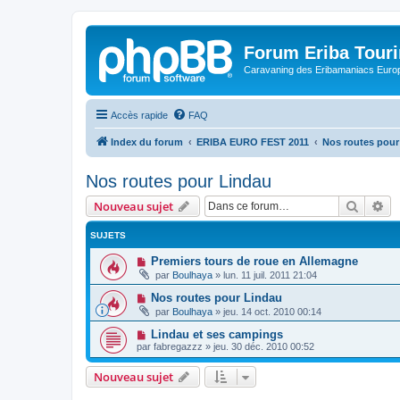
Forum Eriba Tour
Caravaning des Eribamaniacs Euro
Accès rapide
FAQ
Index du forum
ERIBA EURO FEST 2011
Nos routes pour
Nos routes pour Lindau
Recher
Re
Nouveau sujet
SUJETS
Premiers tours de roue en Allemagne
par
Boulhaya
»
lun. 11 juil. 2011 21:04
Nos routes pour Lindau
par
Boulhaya
»
jeu. 14 oct. 2010 00:14
Lindau et ses campings
par
fabregazzz
»
jeu. 30 déc. 2010 00:52
Nouveau sujet