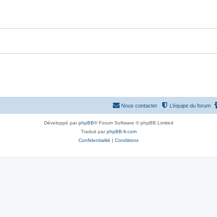
e
o
s
s
n
e
s
s
e
s
Nous contacter
L’équipe du forum
Développé par
phpBB
® Forum Software © phpBB Limited
Traduit par
phpBB-fr.com
Confidentialité
|
Conditions