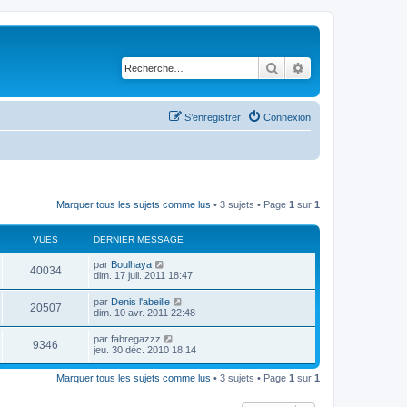
Rechercher
Recherche avancé
S’enregistrer
Connexion
Marquer tous les sujets comme lus
• 3 sujets • Page
1
sur
1
VUES
DERNIER MESSAGE
D
par
Boulhaya
V
40034
e
dim. 17 juil. 2011 18:47
r
u
n
D
par
Denis l'abeille
V
20507
i
e
dim. 10 avr. 2011 22:48
e
e
r
r
u
n
D
par
fabregazzz
s
m
V
9346
i
e
jeu. 30 déc. 2010 18:14
e
e
e
r
s
r
u
n
s
s
m
Marquer tous les sujets comme lus
• 3 sujets • Page
1
sur
1
i
a
e
e
e
g
s
r
e