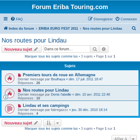
Forum Eriba Touring.com
FAQ
S’enregistrer
Connexion
R
Index du forum
ERIBA EURO FEST 2011
Nos routes pour Lindau
e
Nos routes pour Lindau
c
Rechercher
Recherche avanc
Nouveau sujet
h
Marquer tous les sujets comme lus
• 3 sujets • Page
1
sur
1
e
Sujets
r
c
Premiers tours de roue en Allemagne
Dernier message par
Boulhaya
«
dim. 17 juil. 2011 18:47
h
Réponses :
26
e
Nos routes pour Lindau
Dernier message par
Denis l'abeille
«
dim. 10 avr. 2011 22:48
r
Réponses :
10
Lindau et ses campings
Dernier message par
fabregazzz
«
jeu. 30 déc. 2010 18:14
Réponses :
4
Nouveau sujet
Marquer tous les sujets comme lus
• 3 sujets • Page
1
sur
1
Aller à