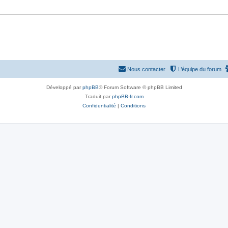
e
s
Nous contacter
L’équipe du forum
Développé par
phpBB
® Forum Software © phpBB Limited
Traduit par
phpBB-fr.com
Confidentialité
|
Conditions