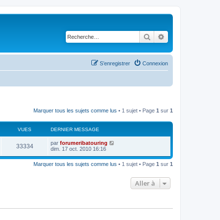
Rechercher
Recherche avancé
S’enregistrer
Connexion
Marquer tous les sujets comme lus
• 1 sujet • Page
1
sur
1
VUES
DERNIER MESSAGE
D
par
forumeribatouring
V
33334
e
dim. 17 oct. 2010 16:16
r
u
n
Marquer tous les sujets comme lus
• 1 sujet • Page
1
sur
1
i
e
e
r
Aller à
s
m
e
s
s
a
g
e