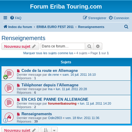
Forum Eriba Touring.com
FAQ
S’enregistrer
Connexion
R
Index du forum
ERIBA EURO FEST 2011
Renseignements
e
Renseignements
c
Rechercher
Recherche avanc
Nouveau sujet
h
Marquer tous les sujets comme lus
• 4 sujets • Page
1
sur
1
e
Sujets
r
c
Code de la route en Allemagne
Dernier message par
de.rene
«
sam. 16 juil. 2011 16:10
h
Réponses :
1
e
Téléphoner depuis l'Allemagne
Dernier message par
Ina
«
lun. 11 juil. 2011 20:28
r
Réponses :
6
EN CAS DE PANNE EN ALLEMAGNE
Dernier message par
forumeribatouring
«
lun. 11 juil. 2011 14:20
Réponses :
2
Renseignements
Dernier message par
Odin2803
«
ven. 18 févr. 2011 11:36
Réponses :
39
Nouveau sujet