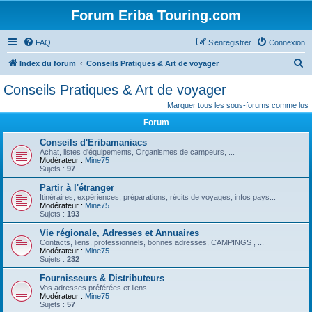
Forum Eriba Touring.com
FAQ
S’enregistrer
Connexion
R
Index du forum
Conseils Pratiques & Art de voyager
e
Conseils Pratiques & Art de voyager
c
Marquer tous les sous-forums comme lus
h
Forum
e
Conseils d'Eribamaniacs
r
Achat, listes d'équipements, Organismes de campeurs, ...
Modérateur :
Mine75
c
Sujets :
97
h
Partir à l'étranger
e
Itinéraires, expériences, préparations, récits de voyages, infos pays...
Modérateur :
Mine75
r
Sujets :
193
Vie régionale, Adresses et Annuaires
Contacts, liens, professionnels, bonnes adresses, CAMPINGS , ...
Modérateur :
Mine75
Sujets :
232
Fournisseurs & Distributeurs
Vos adresses préférées et liens
Modérateur :
Mine75
Sujets :
57