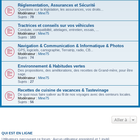
Réglementation, Assurances et Sécurité
Questions sur la législation, les assurances, vos droits...
Modérateur :
Mine75
Sujets :
78
Tractrices et conseils sur vos véhicules
Conduite, compatibilité, attelages, entretien, essais, ...
Modérateur :
Mine75
Sujets :
183
Navigation & Communication & Informatique & Photos
GPS, logiciels, cartographie, Terratrip, radio, CB...
Modérateur :
Mine75
Sujets :
74
Environnement & Habitudes vertes
Des propositions, des améliorations, des recettes de Grand-mère, pour être
sage.
Modérateur :
Mine75
Sujets :
27
Recettes de cuisine de vacances & Tastevinage
De quoi nous faire saliver au fil de nos voyages avec des senteurs locales.
Modérateur :
Mine75
Sujets :
56
Aller à
QUI EST EN LIGNE
Utilisateurs parcourant ce forum : Aucun utilisateur enregistré et 1 invité