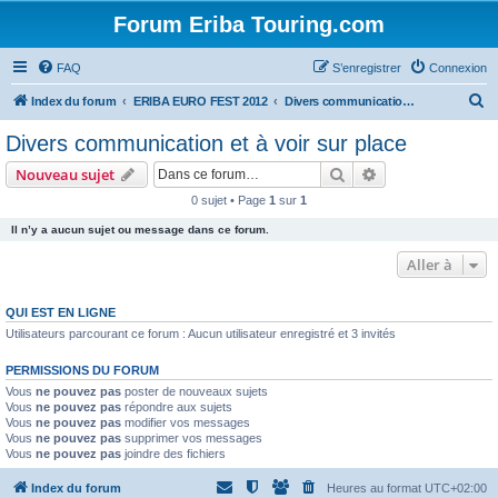
Forum Eriba Touring.com
FAQ
S’enregistrer
Connexion
R
Index du forum
ERIBA EURO FEST 2012
Divers communication et à voir sur place
e
Divers communication et à voir sur place
c
Rechercher
Recherche avanc
Nouveau sujet
h
0 sujet • Page
1
sur
1
e
Il n’y a aucun sujet ou message dans ce forum.
r
c
Aller à
h
QUI EST EN LIGNE
e
Utilisateurs parcourant ce forum : Aucun utilisateur enregistré et 3 invités
r
PERMISSIONS DU FORUM
Vous
ne pouvez pas
poster de nouveaux sujets
Vous
ne pouvez pas
répondre aux sujets
Vous
ne pouvez pas
modifier vos messages
Vous
ne pouvez pas
supprimer vos messages
Vous
ne pouvez pas
joindre des fichiers
Index du forum
Heures au format
UTC+02:00