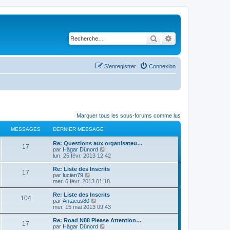
Rechercher
Recherche avancé
S’enregistrer
Connexion
Marquer tous les sous-forums comme lus
MESSAGES
DERNIER MESSAGE
D
Re: Questions aux organisateu…
M
17
e
V
par
Hägar Dünord
r
o
lun. 25 févr. 2013 12:42
e
n
i
i
r
D
Re: Liste des Inscrits
M
17
s
e
l
e
V
par
lucien79
r
e
r
o
mer. 6 févr. 2013 01:18
e
s
m
d
n
i
e
e
i
r
D
Re: Liste des Inscrits
M
104
s
s
r
a
e
l
e
V
par
Antaeus80
s
n
r
e
r
o
mer. 15 mai 2013 09:43
e
a
i
s
m
d
g
n
i
g
e
e
e
i
r
D
Re: Road N88 Please Attention…
M
e
r
17
s
s
r
a
e
l
e
e
V
par
Hägar Dünord
m
s
n