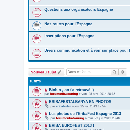
Questions aux organisateurs Espagne
Nos routes pour l'Espagne
Inscriptions pour l'Espagne
Divers communication et à voir sur place pour
Recher
Re
Nouveau sujet
SUJETS
Binbin , on t'a retrouvé :)
par
forumeribatouring
»
ven. 28 nov. 2014 20:13
ERIBAFESTALBANYA EN PHOTOS
par
eribabinbin
»
jeu. 25 juil. 2013 17:54
Les photos de l'EribaFest Espagne 2013
par
forumeribatouring
»
mar. 23 juil. 2013 23:46
ERIBA EUROFEST 2013 !
par
scotsgent
»
lun. 23 juil. 2012 14:16