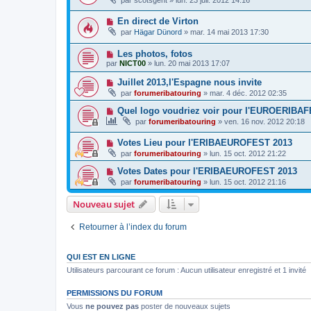
En direct de Virton
par
Hägar Dünord
»
mar. 14 mai 2013 17:30
Les photos, fotos
par
NICT00
»
lun. 20 mai 2013 17:07
Juillet 2013,l'Espagne nous invite
par
forumeribatouring
»
mar. 4 déc. 2012 02:35
Quel logo voudriez voir pour l'EUROERIBA
par
forumeribatouring
»
ven. 16 nov. 2012 20:18
Votes Lieu pour l'ERIBAEUROFEST 2013
par
forumeribatouring
»
lun. 15 oct. 2012 21:22
Votes Dates pour l'ERIBAEUROFEST 2013
par
forumeribatouring
»
lun. 15 oct. 2012 21:16
Nouveau sujet
Retourner à l’index du forum
QUI EST EN LIGNE
Utilisateurs parcourant ce forum : Aucun utilisateur enregistré et 1 invité
PERMISSIONS DU FORUM
Vous
ne pouvez pas
poster de nouveaux sujets