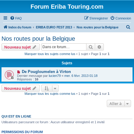
Forum Eriba Touring.com
FAQ
S’enregistrer
Connexion
R
Index du forum
ERIBA EURO FEST 2013
Nos routes pour la Belgique
e
Nos routes pour la Belgique
c
Rechercher
Recherche avanc
Nouveau sujet
h
Marquer tous les sujets comme lus
• 1 sujet • Page
1
sur
1
e
Sujets
r
c
De Pougloumelen à Virton
Dernier message par
lucien79
«
mer. 6 févr. 2013 01:18
h
Réponses :
16
e
Nouveau sujet
r
Marquer tous les sujets comme lus
• 1 sujet • Page
1
sur
1
Aller à
QUI EST EN LIGNE
Utilisateurs parcourant ce forum : Aucun utilisateur enregistré et 1 invité
PERMISSIONS DU FORUM